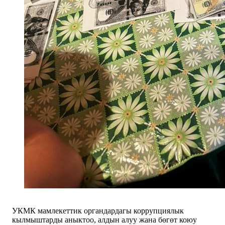
УКМК мамлекеттик органдардагы коррупциялык
кылмыштарды аныктоо, алдын алуу жана бөгөт коюу