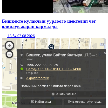
Бишкекте кулакчын уурдоого шектелип чет
өлкөлүк жаран кармалды
13:54 02.08.2026