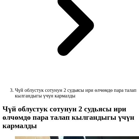
Чүй облустук сотунун 2 судьясы ири өлчөмдө пара талап
кылгандыгы үчүн кармалды
Чүй облустук сотунун 2 судьясы ири
өлчөмдө пара талап кылгандыгы үчүн
кармалды