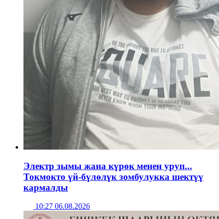
Электр зымы жана күрөк менен уруп...
Токмокто үй-бүлөлүк зомбулукка шектүү
кармалды
10:27 06.08.2026