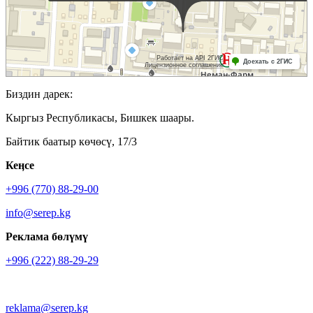
Биздин дарек:
Кыргыз Республикасы, Бишкек шаары.
Байтик баатыр көчөсү, 17/3
Кеӊсе
+996 (770) 88-29-00
info@serep.kg
Реклама бөлүмү
+996 (222) 88-29-29
reklama@serep.kg