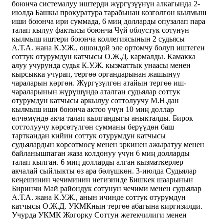
боюнча системалуу иштерди жүргүзүүнүн алкагында 2-
июлда Башкы прокуратура тарабынан козголгон кылмыш
иши боюнча ири суммада, 6 миң долларды опузалап пара
талап кылуу фактысы боюнча Чүй облустук сотунун
кылмыш иштери боюнча коллегиясынын 2 судьясы
А.Т.А. жана К.У.Ж., ошондой эле ортомчу болуп иштеген
соттук отурумдун катчысы О.Ж.Д. кармалды. Камакка
алуу учурунда судья К.У.Ж. кызматтык унаасы менен
кырсыкка учурап, тергөө органдарынан жашынуу
чараларын көргөн. Жүргүзүлгөн атайын тергөө иш-
чараларынын жүрүшүндө аталган судьялар соттук
отурумдун катчысы аркылуу соттолуучу М.Н.дан
кылмыш иши боюнча актоо үчүн 10 миң доллар
өлчөмүндө акча талап кылгандыгы аныкталды. Бирок
соттолуучу көрсөтүлгөн сумманы берүүдөн баш
тарткандан кийин соттук отурумдун катчысы
судьялардын көрсөтмөсү менен эркинен ажыратуу менен
байланышпаган жаза колдонуу үчүн 6 миң долларды
талап кылган. 6 миң долларды алган кызматкерлер
акчалай сыйлыкты өз ара бөлүшкөн. 3-июлда Судьялар
кеңешинин чечиминин негизинде Бишкек шаарынын
Биринчи Май райондук сотунун чечими менен судьялар
А.Т.А. жана К.У.Ж., анын ичинде соттук отурумдун
катчысы О.Ж.Д. УКМКнын тергөө абагына киргизилди.
Учурда УКМК Жогорку Соттун жетекчилиги менен