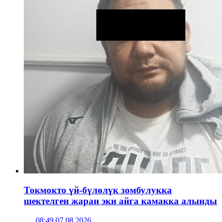
Токмокто үй-бүлөлүк зомбулукка
шектелген жаран эки айга камакка алынды
08:49 07.08.2026