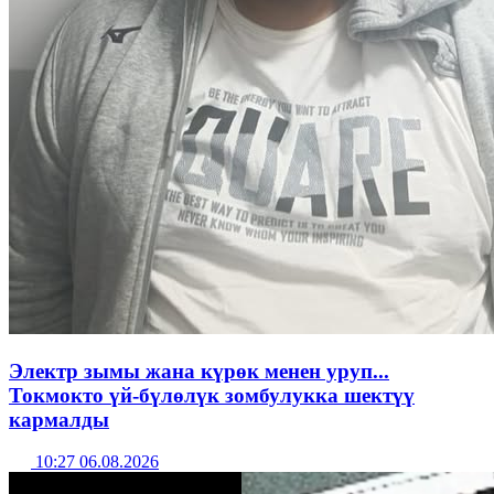
Электр зымы жана күрөк менен уруп...
Токмокто үй-бүлөлүк зомбулукка шектүү
кармалды
10:27 06.08.2026