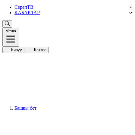
СерепТВ
КАБАРЛАР
Меню
Кирүү
Каттоо
Башкы бет