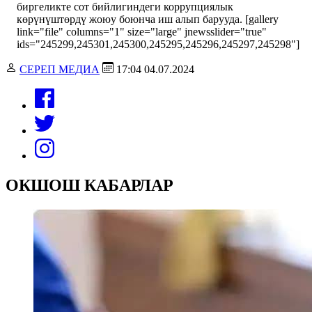
биргеликте сот бийлигиндеги коррупциялык
көрүнүштөрдү жоюу боюнча иш алып барууда. [gallery
link="file" columns="1" size="large" jnewsslider="true"
ids="245299,245301,245300,245295,245296,245297,245298"]
СЕРЕП МЕДИА
17:04 04.07.2024
ОКШОШ КАБАРЛАР