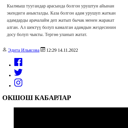
Кылмыш туугандар арасында болгон уруштун айынан
экендиги аныкталды. Каза болгон адам урушуп жаткан
адамдарды арачалайм деп жатып бычак менен жаракат
алган. Ал шектүү болуп камалган адамдын жездесинин
досу болуп чыкты. Тергөө уланып жатат.
Эдита Ильясова
12:29 14.11.2022
ОКШОШ КАБАРЛАР