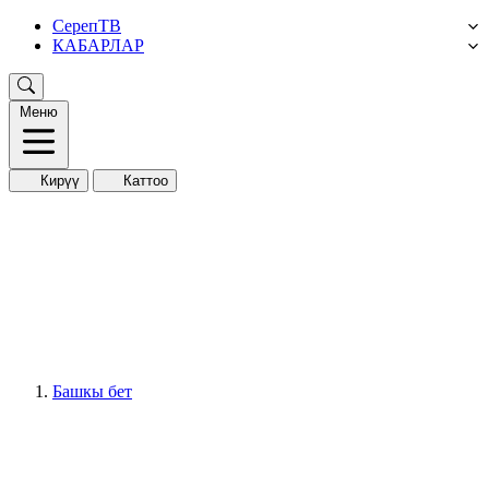
СерепТВ
КАБАРЛАР
Меню
Кирүү
Каттоо
Башкы бет