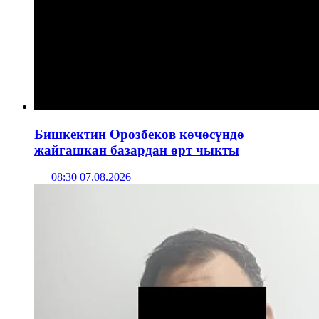
Бишкектин Орозбеков көчөсүндө
жайгашкан базардан өрт чыкты
08:30 07.08.2026