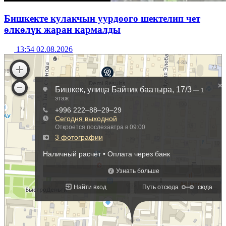
Бишкекте кулакчын уурдоого шектелип чет
өлкөлүк жаран кармалды
13:54 02.08.2026