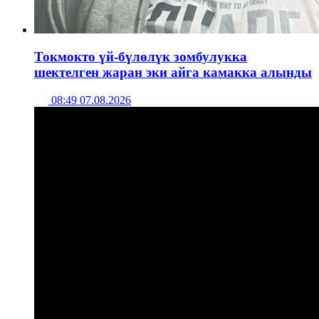
Токмокто үй-бүлөлүк зомбулукка
шектелген жаран эки айга камакка алынды
08:49 07.08.2026