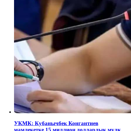
УКМК: Кубанычбек Конгантиев
мамлекетке 15 миллион долларлык мүлк