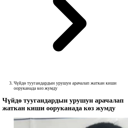
Чүйдө туугандардын урушун арачалап жаткан киши
ооруканада көз жумду
Чүйдө туугандардын урушун арачалап
жаткан киши ооруканада көз жумду