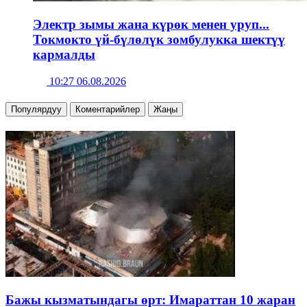
Электр зымы жана күрөк менен уруп...
Токмокто үй-бүлөлүк зомбулукка шектүү
кармалды
10:27 06.08.2026
Популярдуу
Коментарийлер
Жаңы
Бажы кызматындагы өрт: Имараттан 10 жаран