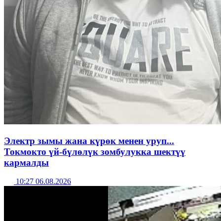
Электр зымы жана күрөк менен уруп...
Токмокто үй-бүлөлүк зомбулукка шектүү
кармалды
10:27 06.08.2026