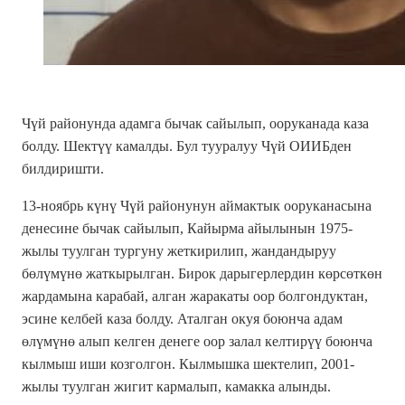
Чүй районунда адамга бычак сайылып, ооруканада каза
болду. Шектүү камалды. Бул тууралуу Чүй ОИИБден
билдиришти.
13-ноябрь күнү Чүй районунун аймактык ооруканасына
денесине бычак сайылып, Кайырма айылынын 1975-
жылы туулган тургуну жеткирилип, жандандыруу
бөлүмүнө жаткырылган. Бирок дарыгерлердин көрсөткөн
жардамына карабай, алган жаракаты оор болгондуктан,
эсине келбей каза болду. Аталган окуя боюнча адам
өлүмүнө алып келген денеге оор залал келтирүү боюнча
кылмыш иши козголгон. Кылмышка шектелип, 2001-
жылы туулган жигит кармалып, камакка алынды.