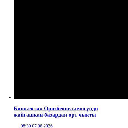
Бишкектин Орозбеков көчөсүндө
жайгашкан базардан өрт чыкты
08:30 07.08.2026