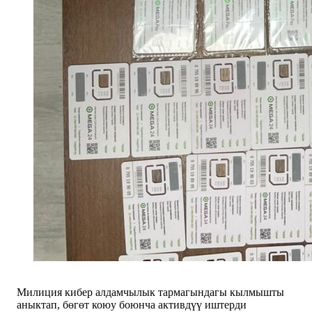
Милиция кибер алдамчылык тармагындагы кылмышты
аныктап, бөгөт коюу боюнча активдүү иштерди