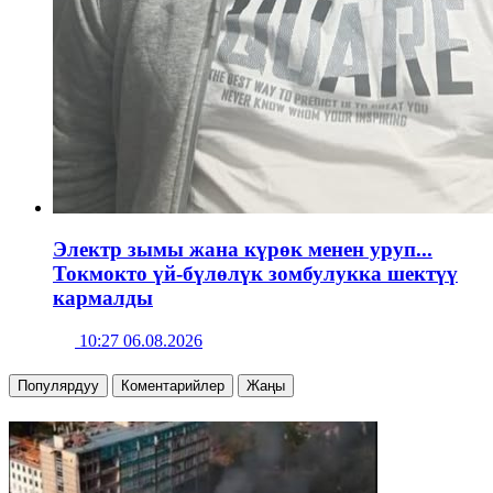
Электр зымы жана күрөк менен уруп...
Токмокто үй-бүлөлүк зомбулукка шектүү
кармалды
10:27 06.08.2026
Популярдуу
Коментарийлер
Жаңы