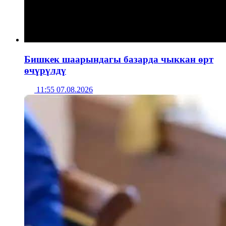
Бишкек шаарындагы базарда чыккан өрт
өчүрүлдү
11:55 07.08.2026