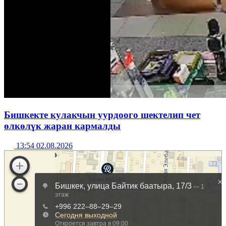
Бишкекте кулакчын уурдоого шектелип чет
өлкөлүк жаран кармалды
13:54 02.08.2026