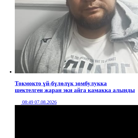
Токмокто үй-бүлөлүк зомбулукка
шектелген жаран эки айга камакка алынды
08:49 07.08.2026