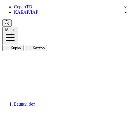
СерепТВ
КАБАРЛАР
Меню
Кирүү
Каттоо
Башкы бет