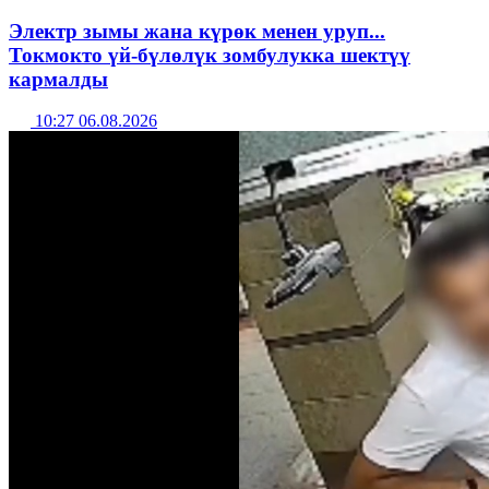
Электр зымы жана күрөк менен уруп...
Токмокто үй-бүлөлүк зомбулукка шектүү
кармалды
10:27 06.08.2026