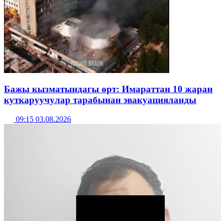
Бажы кызматындагы өрт: Имараттан 10 жаран
куткаруучулар тарабынан эвакуацияланды
09:15 03.08.2026