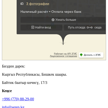
Биздин дарек:
Кыргыз Республикасы, Бишкек шаары.
Байтик баатыр көчөсү, 17/3
Кеӊсе
+996 (770) 88-29-00
info@serep.kg