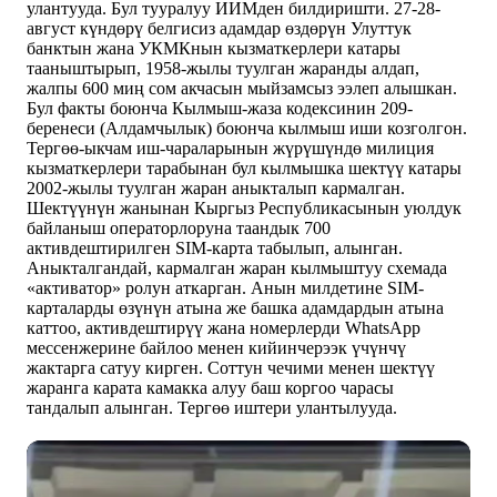
улантууда. Бул тууралуу ИИМден билдиришти. 27-28-
август күндөрү белгисиз адамдар өздөрүн Улуттук
банктын жана УКМКнын кызматкерлери катары
тааныштырып, 1958-жылы туулган жаранды алдап,
жалпы 600 миң сом акчасын мыйзамсыз ээлеп алышкан.
Бул факты боюнча Кылмыш-жаза кодексинин 209-
беренеси (Алдамчылык) боюнча кылмыш иши козголгон.
Тергөө-ыкчам иш-чараларынын жүрүшүндө милиция
кызматкерлери тарабынан бул кылмышка шектүү катары
2002-жылы туулган жаран аныкталып кармалган.
Шектүүнүн жанынан Кыргыз Республикасынын уюлдук
байланыш операторлоруна таандык 700
активдештирилген SIM-карта табылып, алынган.
Аныкталгандай, кармалган жаран кылмыштуу схемада
«активатор» ролун аткарган. Анын милдетине SIM-
карталарды өзүнүн атына же башка адамдардын атына
каттоо, активдештирүү жана номерлерди WhatsApp
мессенжерине байлоо менен кийинчерээк үчүнчү
жактарга сатуу кирген. Соттун чечими менен шектүү
жаранга карата камакка алуу баш коргоо чарасы
тандалып алынган. Тергөө иштери улантылууда.