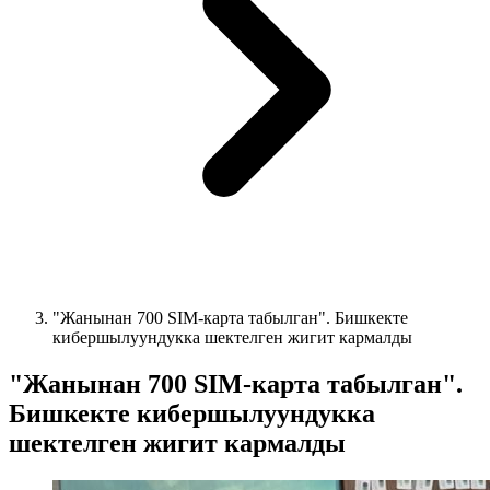
"Жанынан 700 SIM-карта табылган". Бишкекте
кибершылуундукка шектелген жигит кармалды
"Жанынан 700 SIM-карта табылган".
Бишкекте кибершылуундукка
шектелген жигит кармалды