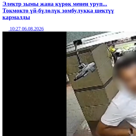
Электр зымы жана күрөк менен уруп...
Токмокто үй-бүлөлүк зомбулукка шектүү
кармалды
10:27 06.08.2026