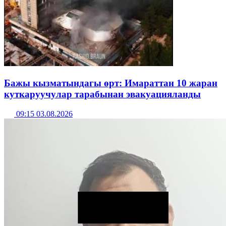
Бажы кызматындагы өрт: Имараттан 10 жаран
куткаруучулар тарабынан эвакуацияланды
09:15 03.08.2026