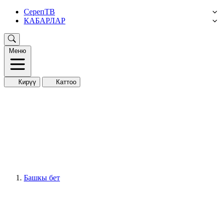
СерепТВ
КАБАРЛАР
Меню
Кирүү
Каттоо
Башкы бет