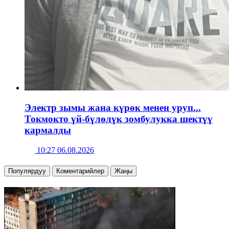
Электр зымы жана күрөк менен уруп...
Токмокто үй-бүлөлүк зомбулукка шектүү
кармалды
10:27 06.08.2026
Популярдуу
Коментарийлер
Жаңы