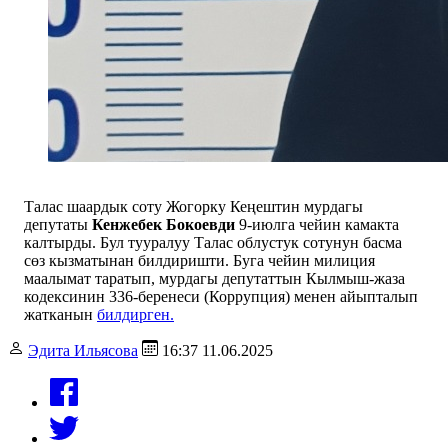
Талас шаардык соту Жогорку Кеңештин мурдагы
депутаты
Кенжебек Бокоевди
9-июлга чейин камакта
калтырды. Бул тууралуу Талас облустук сотунун басма
сөз кызматынан билдиришти. Буга чейин милиция
маалымат таратып, мурдагы депутаттын Кылмыш-жаза
кодексинин 336-беренеси (Коррупция) менен айыпталып
жатканын
билдирген.
Эдита Ильясова
16:37 11.06.2025