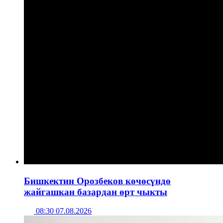
Бишкектин Орозбеков көчөсүндө
жайгашкан базардан өрт чыкты
08:30 07.08.2026