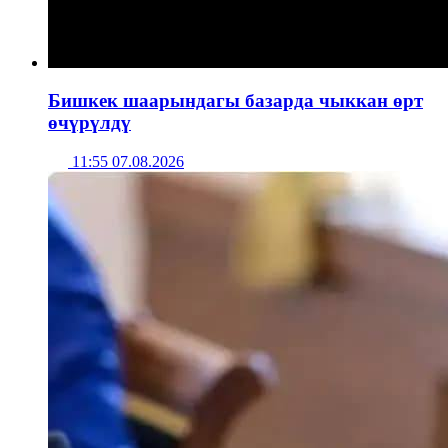
Бишкек шаарындагы базарда чыккан өрт
өчүрүлдү
11:55 07.08.2026