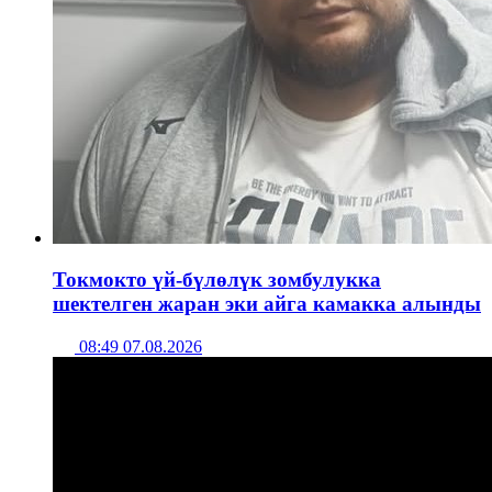
Токмокто үй-бүлөлүк зомбулукка
шектелген жаран эки айга камакка алынды
08:49 07.08.2026