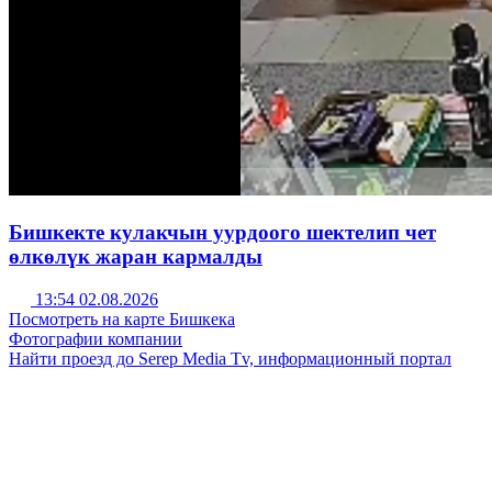
Бишкекте кулакчын уурдоого шектелип чет
өлкөлүк жаран кармалды
13:54 02.08.2026
Посмотреть на карте Бишкека
Фотографии компании
Найти проезд до Serep Media Tv, информационный портал