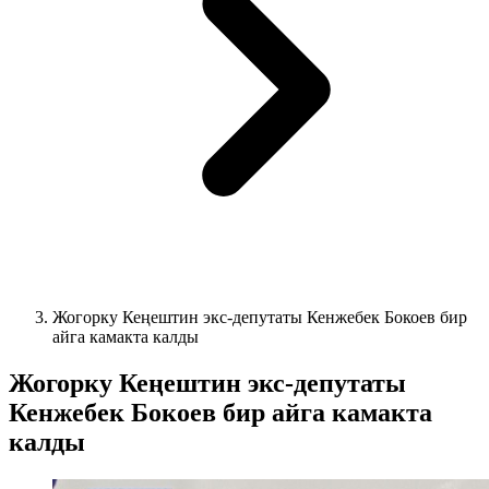
Жогорку Кеңештин экс-депутаты Кенжебек Бокоев бир
айга камакта калды
Жогорку Кеңештин экс-депутаты
Кенжебек Бокоев бир айга камакта
калды