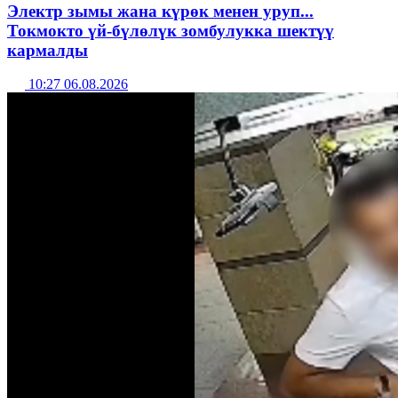
Электр зымы жана күрөк менен уруп...
Токмокто үй-бүлөлүк зомбулукка шектүү
кармалды
10:27 06.08.2026