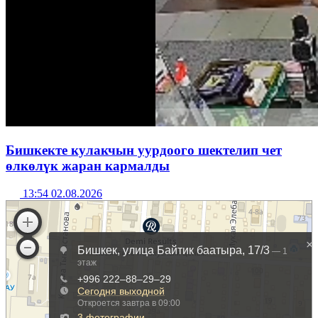
Бишкекте кулакчын уурдоого шектелип чет
өлкөлүк жаран кармалды
13:54 02.08.2026