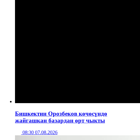
Бишкектин Орозбеков көчөсүндө
жайгашкан базардан өрт чыкты
08:30 07.08.2026