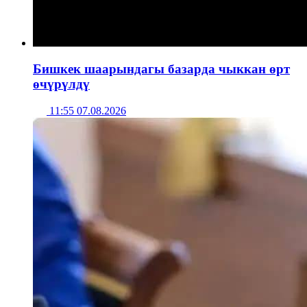
Бишкек шаарындагы базарда чыккан өрт
өчүрүлдү
11:55 07.08.2026