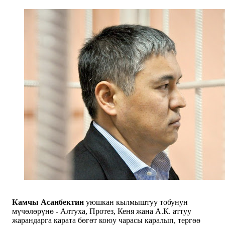
Камчы Асанбектин
уюшкан кылмыштуу тобунун
мүчөлөрүнө - Алтуха, Протез, Кеня жана А.К. аттуу
жарандарга карата бөгөт коюу чарасы каралып, тергөө