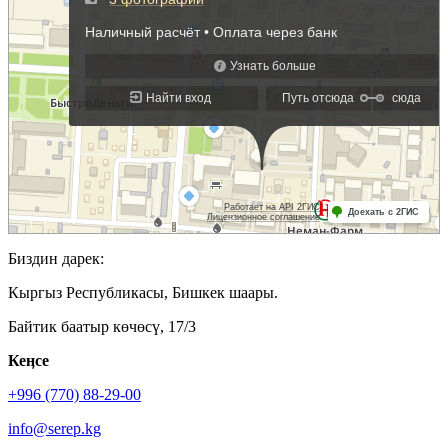
Биздин дарек:
Кыргыз Республикасы, Бишкек шаары.
Байтик баатыр көчөсү, 17/3
Кеӊсе
+996 (770) 88-29-00
info@serep.kg