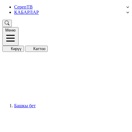
СерепТВ
КАБАРЛАР
Меню
Кирүү
Каттоо
Башкы бет