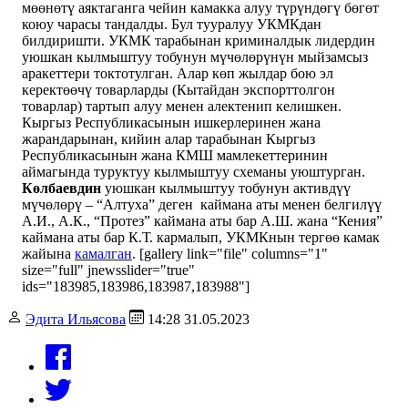
мөөнөтү аяктаганга чейин камакка алуу түрүндөгү бөгөт
коюу чарасы тандалды. Бул тууралуу УКМКдан
билдиришти. УКМК тарабынан криминалдык лидердин
уюшкан кылмыштуу тобунун мүчөлөрүнүн мыйзамсыз
аракеттери токтотулган. Алар көп жылдар бою эл
керектөөчү товарларды (Кытайдан экспорттолгон
товарлар) тартып алуу менен алектенип келишкен.
Кыргыз Республикасынын ишкерлеринен жана
жарандарынан, кийин алар тарабынан Кыргыз
Республикасынын жана КМШ мамлекеттеринин
аймагында туруктуу кылмыштуу схеманы уюштурган.
Көлбаевдин
уюшкан кылмыштуу тобунун активдүү
мүчөлөрү – “Алтуха” деген каймана аты менен белгилүү
А.И., А.К., “Протез” каймана аты бар А.Ш. жана “Кения”
каймана аты бар К.Т. кармалып, УКМКнын тергөө камак
жайына
камалган
. [gallery link="file" columns="1"
size="full" jnewsslider="true"
ids="183985,183986,183987,183988"]
Эдита Ильясова
14:28 31.05.2023