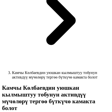
Камчы Көлбаевдин уюшкан кылмыштуу тобунун
активдүү мүчөлөрү тергөө бүткүчө камакта болот
Камчы Көлбаевдин уюшкан
кылмыштуу тобунун активдүү
мүчөлөрү тергөө бүткүчө камакта
болот