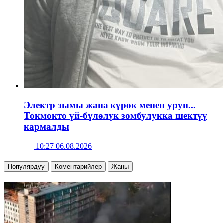
Электр зымы жана күрөк менен уруп...
Токмокто үй-бүлөлүк зомбулукка шектүү
кармалды
10:27 06.08.2026
Популярдуу
Коментарийлер
Жаңы