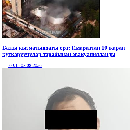
Бажы кызматындагы өрт: Имараттан 10 жаран
куткаруучулар тарабынан эвакуацияланды
09:15 03.08.2026