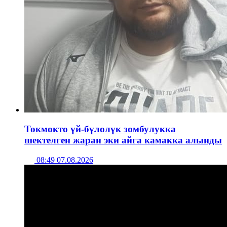
Токмокто үй-бүлөлүк зомбулукка
шектелген жаран эки айга камакка алынды
08:49 07.08.2026