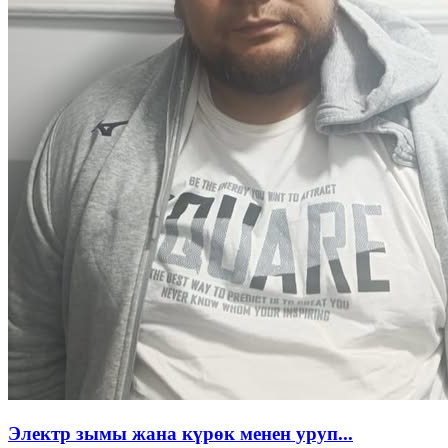
Электр зымы жана күрөк менен уруп...