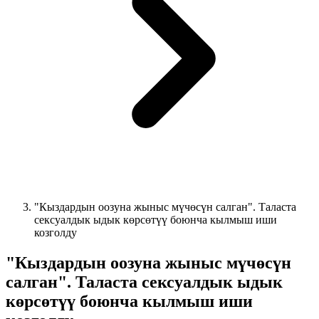
"Кыздардын оозуна жыныс мүчөсүн салган". Таласта
сексуалдык ыдык көрсөтүү боюнча кылмыш иши
козголду
"Кыздардын оозуна жыныс мүчөсүн
салган". Таласта сексуалдык ыдык
көрсөтүү боюнча кылмыш иши