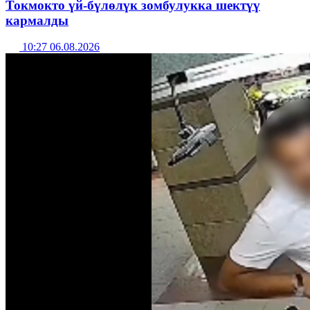
Токмокто үй-бүлөлүк зомбулукка шектүү
кармалды
10:27 06.08.2026