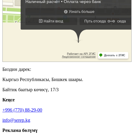
Биздин дарек:
Кыргыз Республикасы, Бишкек шаары.
Байтик баатыр көчөсү, 17/3
Кеӊсе
+996 (770) 88-29-00
info@serep.kg
Реклама бөлүмү