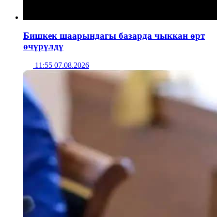
Бишкек шаарындагы базарда чыккан өрт
өчүрүлдү
11:55 07.08.2026