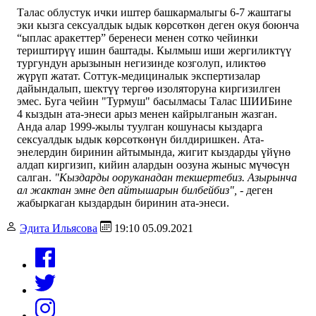
Талас облустук ички иштер башкармалыгы 6-7 жаштагы
эки кызга сексуалдык ыдык көрсөткөн деген окуя боюнча
“ыплас аракеттер” беренеси менен сотко чейинки
териштирүү ишин баштады. Кылмыш иши жергиликтүү
тургундун арызынын негизинде козголуп, иликтөө
жүрүп жатат. Соттук-медициналык экспертизалар
дайындалып, шектүү тергөө изоляторуна киргизилген
эмес. Буга чейин "Турмуш" басылмасы Талас ШИИБине
4 кыздын ата-энеси арыз менен кайрылганын жазган.
Анда алар 1999-жылы туулган кошунасы кыздарга
сексуалдык ыдык көрсөткөнүн билдиришкен. Ата-
энелердин биринин айтымында, жигит кыздарды үйүнө
алдап киргизип, кийин алардын оозуна жыныс мүчөсүн
салган.
"Кыздарды ооруканадан текшертебиз. Азырынча
ал жактан эмне деп айтышарын билбейбиз",
- деген
жабыркаган кыздардын биринин ата-энеси.
Эдита Ильясова
19:10 05.09.2021