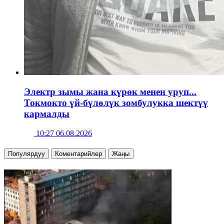
Электр зымы жана күрөк менен уруп...
Токмокто үй-бүлөлүк зомбулукка шектүү
кармалды
10:27 06.08.2026
Популярдуу
Коментарийлер
Жаңы