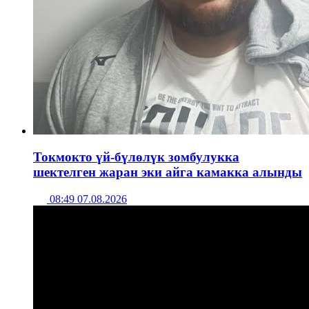
Токмокто үй-бүлөлүк зомбулукка
шектелген жаран эки айга камакка алынды
08:49 07.08.2026