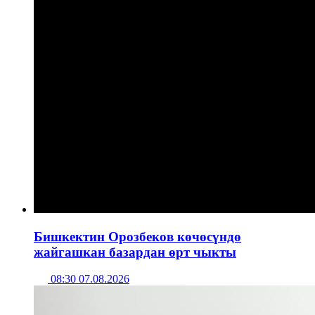
Бишкектин Орозбеков көчөсүндө
жайгашкан базардан өрт чыкты
08:30 07.08.2026