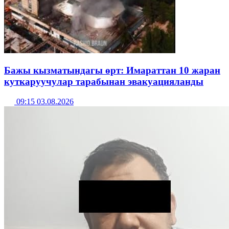
Бажы кызматындагы өрт: Имараттан 10 жаран
куткаруучулар тарабынан эвакуацияланды
09:15 03.08.2026