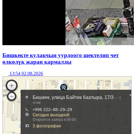
Бишкекте кулакчын уурдоого шектелип чет
өлкөлүк жаран кармалды
13:54 02.08.2026