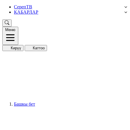
СерепТВ
КАБАРЛАР
Меню
Кирүү
Каттоо
Башкы бет