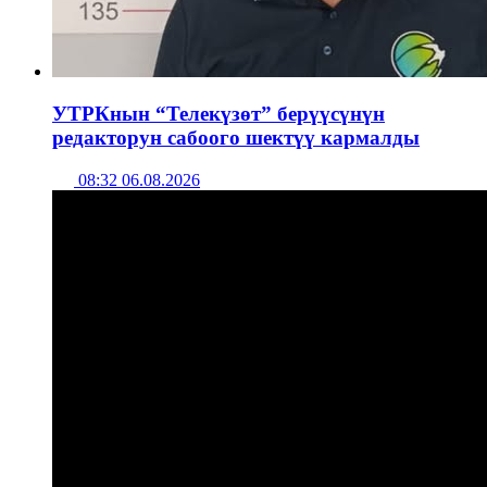
УТРКнын “Телекүзөт” берүүсүнүн
редакторун сабоого шектүү кармалды
08:32 06.08.2026