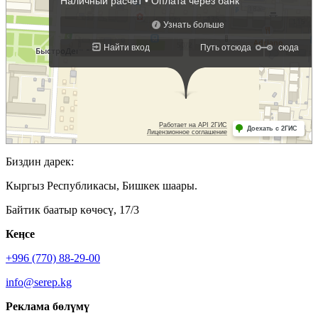
Биздин дарек:
Кыргыз Республикасы, Бишкек шаары.
Байтик баатыр көчөсү, 17/3
Кеӊсе
+996 (770) 88-29-00
info@serep.kg
Реклама бөлүмү