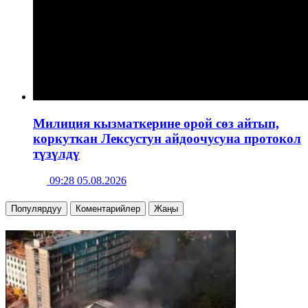
Милиция кызматкерине орой сөз айтып,
коркуткан Лексустун айдоочусуна протокол
түзүлдү
09:28 05.08.2026
Популярдуу
Коментарийлер
Жаңы