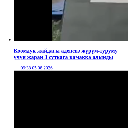
Коомдук жайдагы адепсиз жүрүм-туруму
үчүн жаран 3 суткага камакка алынды
09:38 05.08.2026