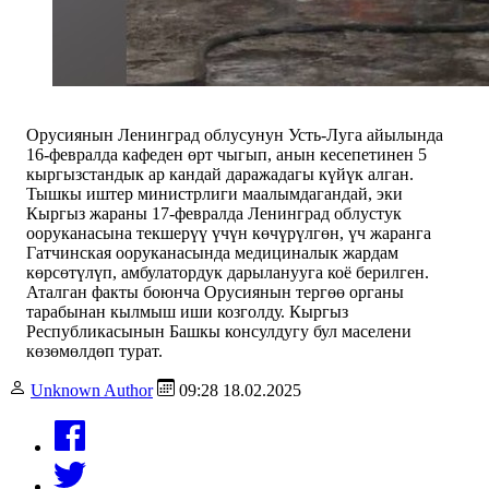
Орусиянын Ленинград облусунун Усть-Луга айылында
16-февралда кафеден өрт чыгып, анын кесепетинен 5
кыргызстандык ар кандай даражадагы күйүк алган.
Тышкы иштер министрлиги маалымдагандай, эки
Кыргыз жараны 17-февралда Ленинград облустук
ооруканасына текшерүү үчүн көчүрүлгөн, үч жаранга
Гатчинская ооруканасында медициналык жардам
көрсөтүлүп, амбулатордук дарыланууга коё берилген.
Аталган факты боюнча Орусиянын тергөө органы
тарабынан кылмыш иши козголду. Кыргыз
Республикасынын Башкы консулдугу бул маселени
көзөмөлдөп турат.
Unknown Author
09:28 18.02.2025