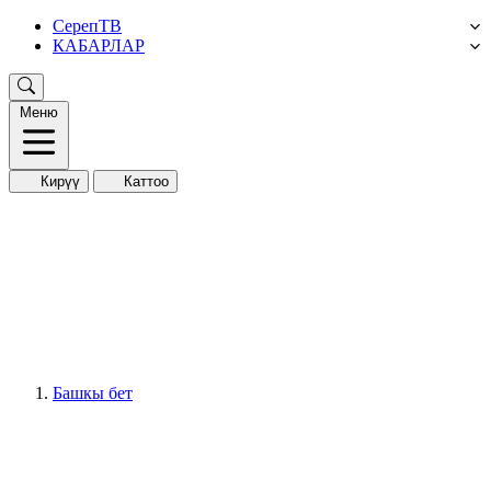
СерепТВ
КАБАРЛАР
Меню
Кирүү
Каттоо
Башкы бет