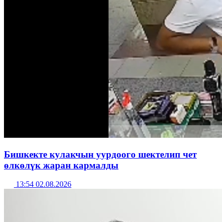
Бишкекте кулакчын уурдоого шектелип чет
өлкөлүк жаран кармалды
13:54 02.08.2026