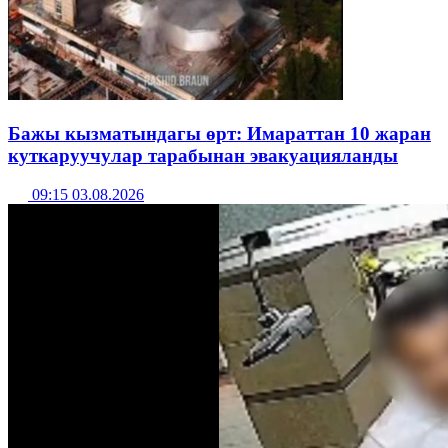
Бажы кызматындагы өрт: Имараттан 10 жаран
куткаруучулар тарабынан эвакуацияланды
09:15 03.08.2026