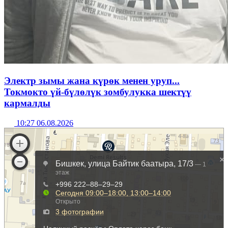
Электр зымы жана күрөк менен уруп...
Токмокто үй-бүлөлүк зомбулукка шектүү
кармалды
10:27 06.08.2026