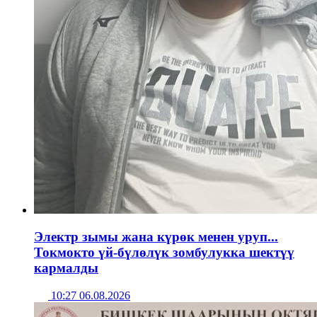
Электр зымы жана күрөк менен уруп...
Токмокто үй-бүлөлүк зомбулукка шектүү
кармалды
10:27 06.08.2026