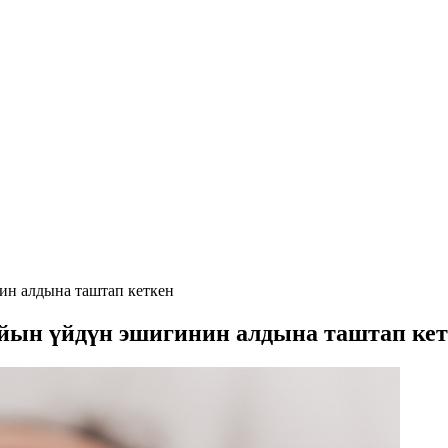
н алдына таштап кеткен
ын үйдүн эшигинин алдына таштап кет