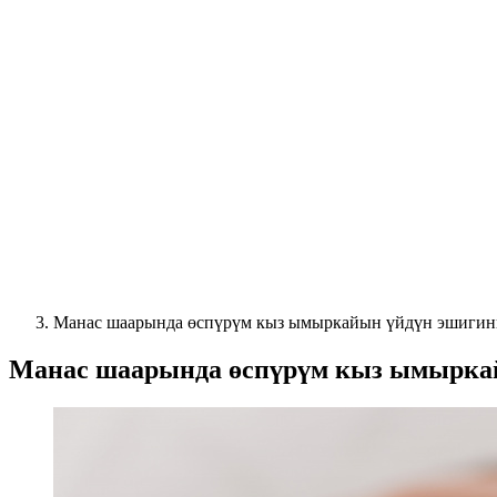
Манас шаарында өспүрүм кыз ымыркайын үйдүн эшигини
Манас шаарында өспүрүм кыз ымыркай