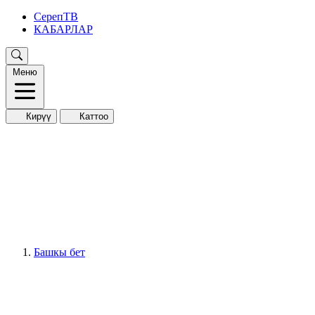
СерепТВ
КАБАРЛАР
Меню
Кирүү
Каттоо
Башкы бет