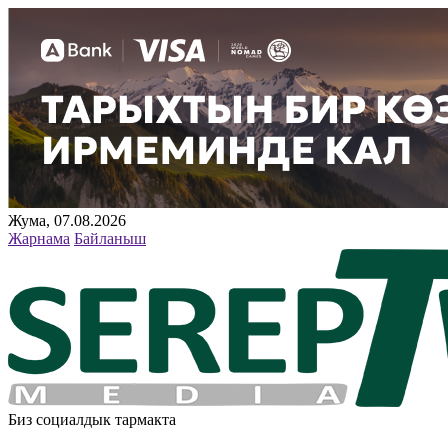
Жума, 07.08.2026
Жарнама
Байланыш
Биз социалдык тармакта