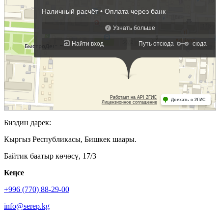
Биздин дарек:
Кыргыз Республикасы, Бишкек шаары.
Байтик баатыр көчөсү, 17/3
Кеӊсе
+996 (770) 88-29-00
info@serep.kg