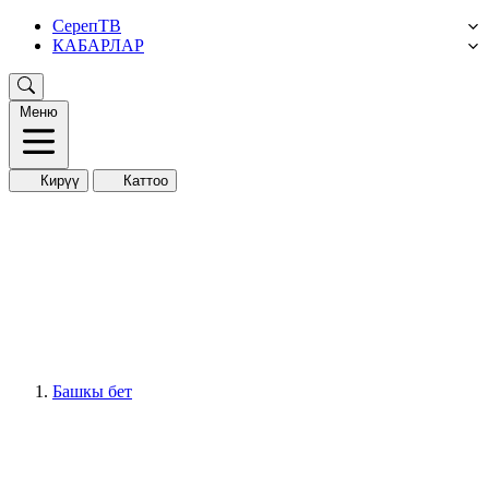
СерепТВ
КАБАРЛАР
Меню
Кирүү
Каттоо
Башкы бет