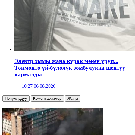
Электр зымы жана күрөк менен уруп...
Токмокто үй-бүлөлүк зомбулукка шектүү
кармалды
10:27 06.08.2026
Популярдуу
Коментарийлер
Жаңы