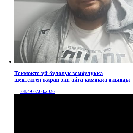
Токмокто үй-бүлөлүк зомбулукка
шектелген жаран эки айга камакка алынды
08:49 07.08.2026