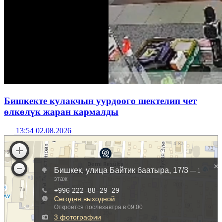
Бишкекте кулакчын уурдоого шектелип чет
өлкөлүк жаран кармалды
13:54 02.08.2026