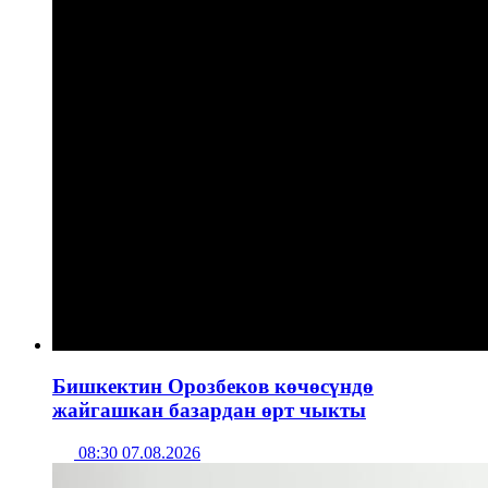
Бишкектин Орозбеков көчөсүндө
жайгашкан базардан өрт чыкты
08:30 07.08.2026