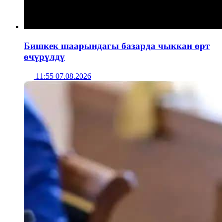
Бишкек шаарындагы базарда чыккан өрт
өчүрүлдү
11:55 07.08.2026