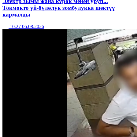
Электр зымы жана күрөк менен уруп...
Токмокто үй-бүлөлүк зомбулукка шектүү
кармалды
10:27 06.08.2026