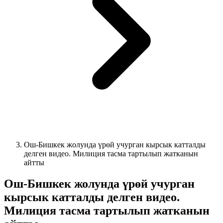
Ош-Бишкек жолунда үрөй учурган кырсык катталды
делген видео. Милиция тасма тартылып жатканын
айтты
Ош-Бишкек жолунда үрөй учурган
кырсык катталды делген видео.
Милиция тасма тартылып жатканын