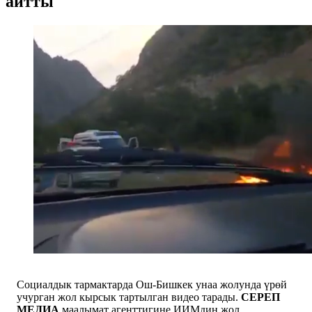
айтты
Социалдык тармактарда Ош-Бишкек унаа жолунда үрөй
учурган жол кырсык тартылган видео тарады.
СЕРЕП
МЕДИА
маалымат агенттигине ИИМдин жол