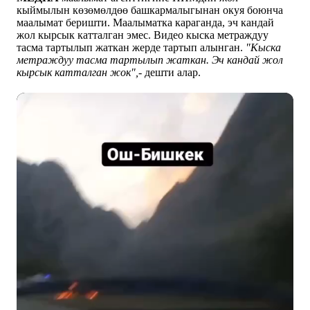
кыймылын көзөмөлдөө башкармалыгынан окуя боюнча
маалымат беришти. Маалыматка караганда, эч кандай
жол кырсык катталган эмес. Видео кыска метраждуу
тасма тартылып жаткан жерде тартып алынган.
"Кыска
метраждуу тасма тартылып жаткан. Эч кандай жол
кырсык катталган жок",-
дешти алар.