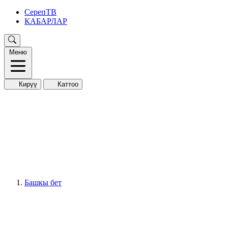
СерепТВ
КАБАРЛАР
Меню
Кирүү
Каттоо
Башкы бет