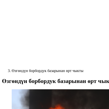
Өзгөндүн борбордук базарынан өрт чыкты
Өзгөндүн борбордук базарынан өрт чы