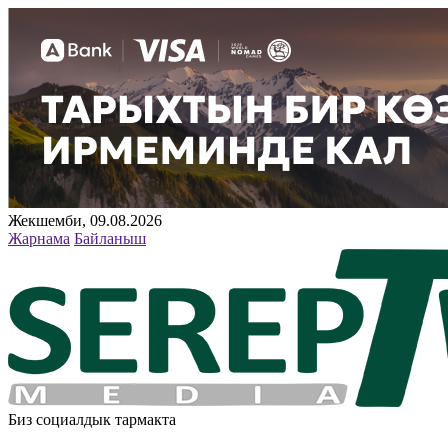
Жекшемби, 09.08.2026
Жарнама
Байланыш
Биз социалдык тармакта