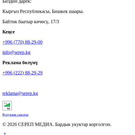
Биздин дарек:
Кыргыз Республикасы, Бишкек шаары.
Байтик баатыр көчөсү, 17/3
Кеӊсе
+996 (770) 88-29-00
info@serep.kg
Реклама бөлүмү
+996 (222) 88-29-29
reklama@serep.kg
Купуялык саясаты
© 2026 СЕРЕП МЕДИА. Бардык укуктар корголгон.