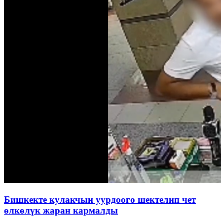
Бишкекте кулакчын уурдоого шектелип чет
өлкөлүк жаран кармалды