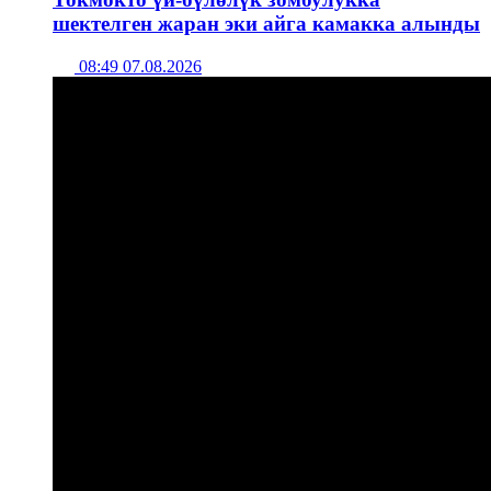
шектелген жаран эки айга камакка алынды
08:49 07.08.2026