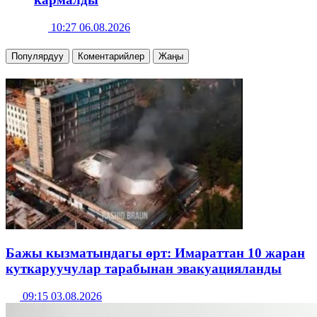
10:27 06.08.2026
Популярдуу
Коментарийлер
Жаңы
Бажы кызматындагы өрт: Имараттан 10 жаран
куткаруучулар тарабынан эвакуацияланды
09:15 03.08.2026