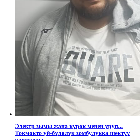
Электр зымы жана күрөк менен уруп...
Токмокто үй-бүлөлүк зомбулукка шектүү
кармалды