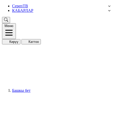
СерепТВ
КАБАРЛАР
Меню
Кирүү
Каттоо
Башкы бет