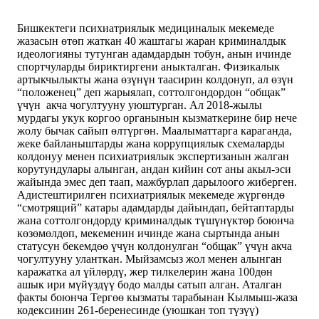
Бишкектеги психиатриялык медициналык мекемеде
жазасын өтөп жаткан 40 жаштагы жаран криминалдык
идеологияны тутунган адамдардын тобун, анын ичинде
спортчуларды бириктиргени аныкталган. Физикалык
артыкчылыкты жана өзүнүн таасирин колдонуп, ал өзүн
“положенец” деп жарыялап, соттолгондордон “общак”
үчүн акча чогултууну уюштурган. Ал 2018-жылы
мурдагы укук коргоо органынын кызматкерине бир нече
жолу бычак сайып өлтүргөн. Маалыматтарга караганда,
жеке байланыштарды жана коррупциялык схемаларды
колдонуу менен психиатриялык экспертизанын жалган
корутундулары алынган, андан кийин сот аны акыл-эси
жайында эмес деп таап, мажбурлап дарылоого жиберген.
Адистештирилген психиатриялык мекемеде жүргөндө
“смотрящий” катары адамдарды дайындап, бейтаптарды
жана соттолгондорду криминалдык түшүнүктөр боюнча
көзөмөлдөп, мекеменин ичинде жана сыртында анын
статусун бекемдөө үчүн колдонулган “общак” үчүн акча
чогултууну уланткан. Мыйзамсыз жол менен алынган
каражатка ал үйлөрдү, жер тилкелерин жана 100дөн
ашык ири мүйүздүү бодо малды сатып алган. Аталган
факты боюнча Тергөө кызматы тарабынан Кылмыш-жаза
кодексинин 261-беренесинде (уюшкан топ түзүү)