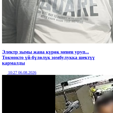
Электр зымы жана күрөк менен уруп...
Токмокто үй-бүлөлүк зомбулукка шектүү
кармалды
10:27 06.08.2026