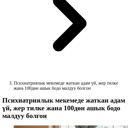
Психиатриялык мекемеде жаткан адам үй, жер тилке
жана 100дөн ашык бодо малдуу болгон
Психиатриялык мекемеде жаткан адам
үй, жер тилке жана 100дөн ашык бодо
малдуу болгон