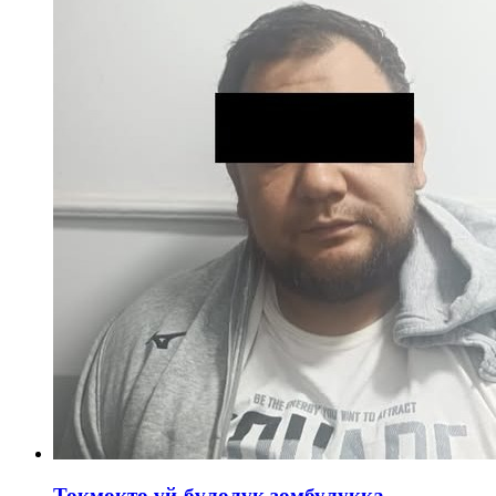
Токмокто үй-бүлөлүк зомбулукка