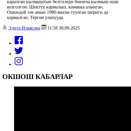
каралган кылмыштын белгилери боюнча кылмыш иши
козголгон. Шектүү кармалып, камакка алынган.
Ошондой эле анын 1980-жылы туулган шериги да
кармалган. Тергөө уланууда.
Эдита Ильясова
11:58 30.09.2025
ОКШОШ КАБАРЛАР