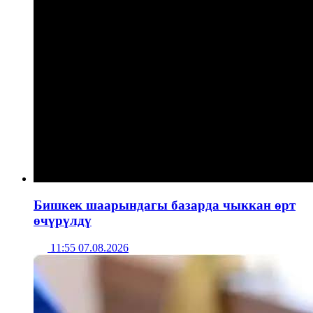
Бишкек шаарындагы базарда чыккан өрт
өчүрүлдү
11:55 07.08.2026