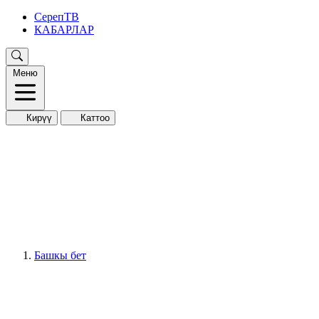
СерепТВ
КАБАРЛАР
Меню
Кирүү
Каттоо
Башкы бет