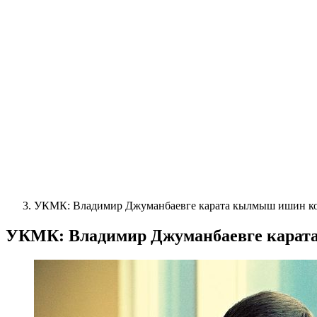
УКМК: Владимир Джуманбаевге карата кылмыш ишин коз
УКМК: Владимир Джуманбаевге карата