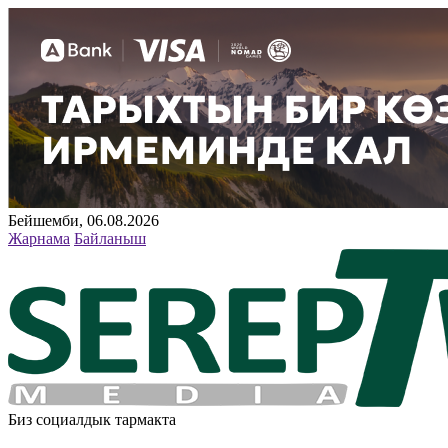
Бейшемби, 06.08.2026
Жарнама
Байланыш
Биз социалдык тармакта