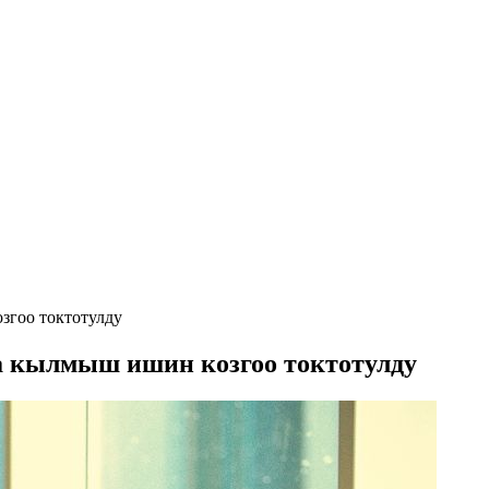
гоо токтотулду
 кылмыш ишин козгоо токтотулду