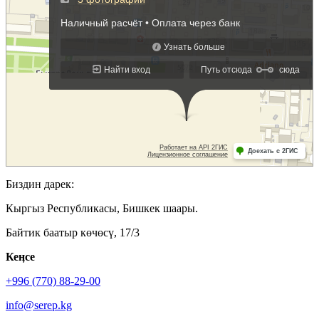
Биздин дарек:
Кыргыз Республикасы, Бишкек шаары.
Байтик баатыр көчөсү, 17/3
Кеӊсе
+996 (770) 88-29-00
info@serep.kg