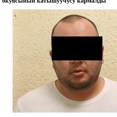
окуясынын катышуучусу кармалды