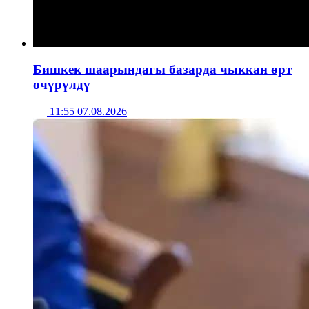
Бишкек шаарындагы базарда чыккан өрт
өчүрүлдү
11:55 07.08.2026