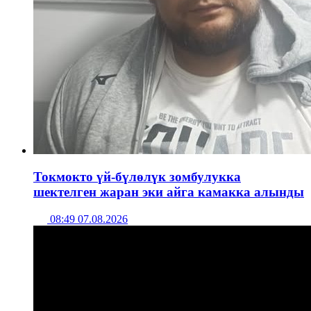
Токмокто үй-бүлөлүк зомбулукка
шектелген жаран эки айга камакка алынды
08:49 07.08.2026