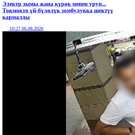
Электр зымы жана күрөк менен уруп...
Токмокто үй-бүлөлүк зомбулукка шектүү
кармалды
10:27 06.08.2026