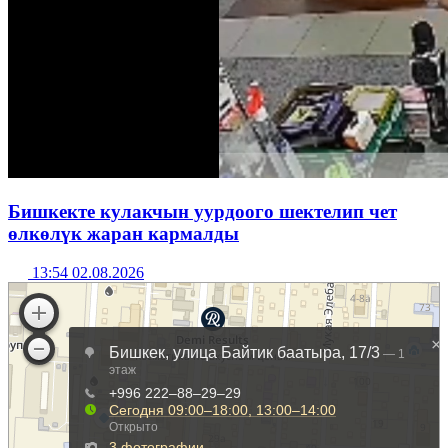
Бишкекте кулакчын уурдоого шектелип чет
өлкөлүк жаран кармалды
13:54 02.08.2026