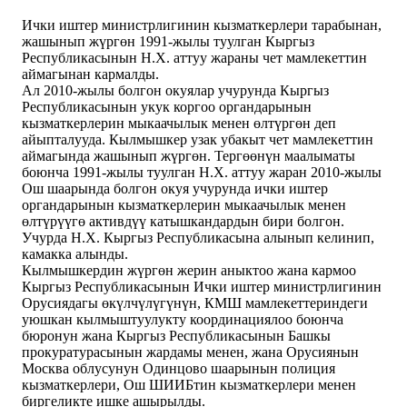
Ички иштер министрлигинин кызматкерлери тарабынан,
жашынып жүргөн 1991-жылы туулган Кыргыз
Республикасынын Н.Х. аттуу жараны чет мамлекеттин
аймагынан кармалды.
Ал 2010-жылы болгон окуялар учурунда Кыргыз
Республикасынын укук коргоо органдарынын
кызматкерлерин мыкаачылык менен өлтүргөн деп
айыпталууда. Кылмышкер узак убакыт чет мамлекеттин
аймагында жашынып жүргөн. Тергөөнүн маалыматы
боюнча 1991-жылы туулган Н.Х. аттуу жаран 2010-жылы
Ош шаарында болгон окуя учурунда ички иштер
органдарынын кызматкерлерин мыкаачылык менен
өлтүрүүгө активдүү катышкандардын бири болгон.
Учурда Н.Х. Кыргыз Республикасына алынып келинип,
камакка алынды.
Кылмышкердин жүргөн жерин аныктоо жана кармоо
Кыргыз Республикасынын Ички иштер министрлигинин
Орусиядагы өкүлчүлүгүнүн, КМШ мамлекеттериндеги
уюшкан кылмыштуулукту координациялоо боюнча
бюронун жана Кыргыз Республикасынын Башкы
прокуратурасынын жардамы менен, жана Орусиянын
Москва облусунун Одинцово шаарынын полиция
кызматкерлери, Ош ШИИБтин кызматкерлери менен
биргеликте ишке ашырылды.