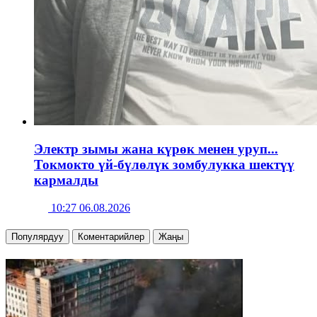
Электр зымы жана күрөк менен уруп...
Токмокто үй-бүлөлүк зомбулукка шектүү
кармалды
10:27 06.08.2026
Популярдуу
Коментарийлер
Жаңы