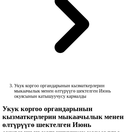
Укук коргоо органдарынын кызматкерлерин
мыкаачылык менен өлтүрүүгө шектелген Июнь
окуясынын катышуучусу кармалды
Укук коргоо органдарынын
кызматкерлерин мыкаачылык менен
өлтүрүүгө шектелген Июнь