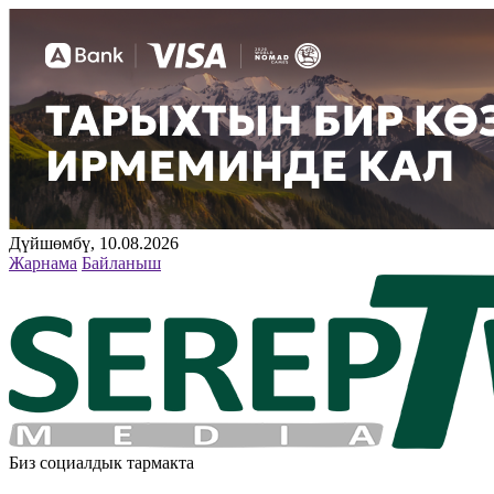
Дүйшөмбү, 10.08.2026
Жарнама
Байланыш
Биз социалдык тармакта