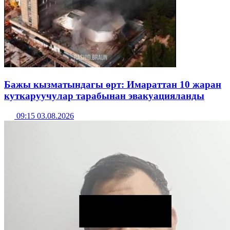
Бажы кызматындагы өрт: Имараттан 10 жаран
куткаруучулар тарабынан эвакуацияланды
09:15 03.08.2026