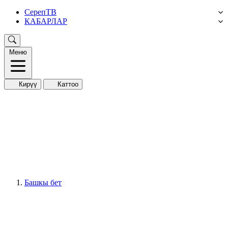
СерепТВ
КАБАРЛАР
Меню
Кирүү
Каттоо
Башкы бет