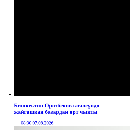
Бишкектин Орозбеков көчөсүндө
жайгашкан базардан өрт чыкты
08:30 07.08.2026