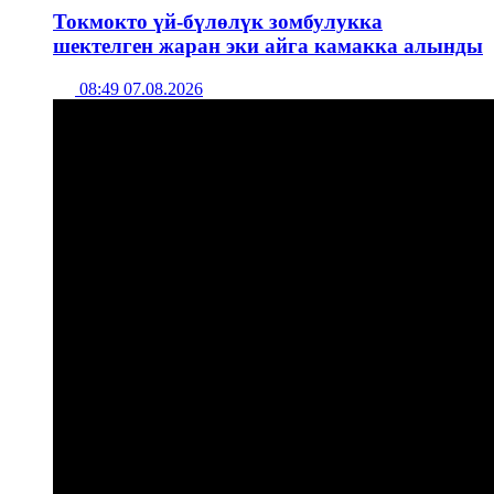
Токмокто үй-бүлөлүк зомбулукка
шектелген жаран эки айга камакка алынды
08:49 07.08.2026