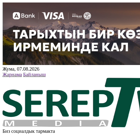
Жума, 07.08.2026
Жарнама
Байланыш
Биз социалдык тармакта