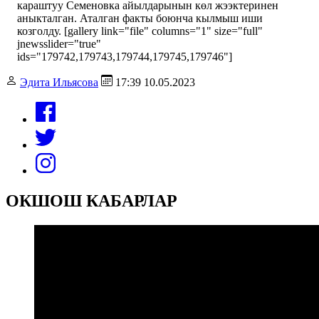
караштуу Семеновка айылдарынын көл жээктеринен
аныкталган. Аталган факты боюнча кылмыш иши
козголду. [gallery link="file" columns="1" size="full"
jnewsslider="true"
ids="179742,179743,179744,179745,179746"]
Эдита Ильясова
17:39 10.05.2023
ОКШОШ КАБАРЛАР