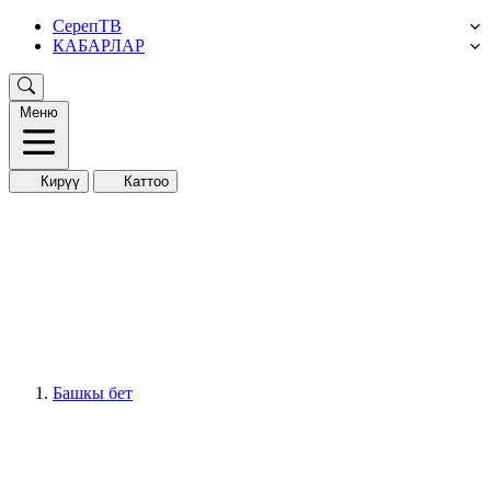
СерепТВ
КАБАРЛАР
Меню
Кирүү
Каттоо
Башкы бет