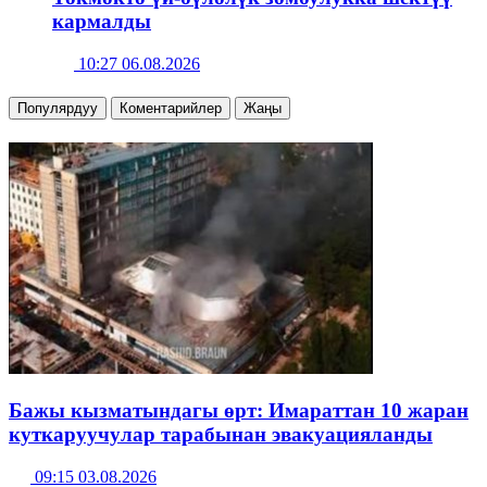
кармалды
10:27 06.08.2026
Популярдуу
Коментарийлер
Жаңы
Бажы кызматындагы өрт: Имараттан 10 жаран
куткаруучулар тарабынан эвакуацияланды
09:15 03.08.2026