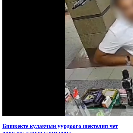
Бишкекте кулакчын уурдоого шектелип чет
өлкөлүк жаран кармалды