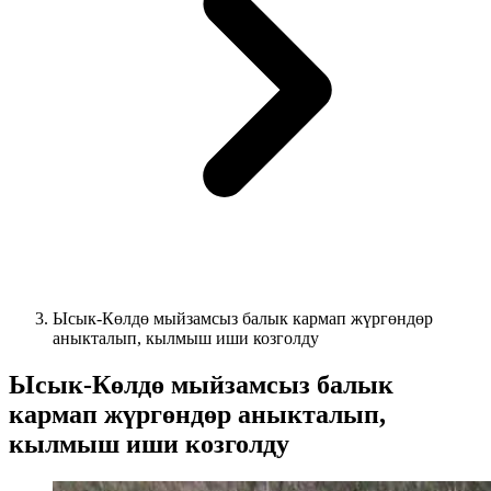
Ысык-Көлдө мыйзамсыз балык кармап жүргөндөр
аныкталып, кылмыш иши козголду
Ысык-Көлдө мыйзамсыз балык
кармап жүргөндөр аныкталып,
кылмыш иши козголду