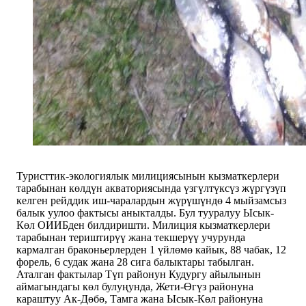
Туристтик-экологиялык милициясынын кызматкерлери
тарабынан көлдүн акваториясында үзгүлтүксүз жүргүзүп
келген рейддик иш-чаралардын жүрүшүндө 4 мыйзамсыз
балык уулоо фактысы аныкталды. Бул тууралуу Ысык-
Көл ОИИБден билдиришти. Милиция кызматкерлери
тарабынан териштирүү жана текшерүү учурунда
кармалган браконьерлерден 1 үйлөмө кайык, 88 чабак, 12
форель, 6 судак жана 28 сига балыктары табылган.
Аталган фактылар Түп районун Кудургу айылынын
аймагындагы көл булуңунда, Жети-Өгүз районуна
караштуу Ак-Дөбө, Тамга жана Ысык-Көл районуна