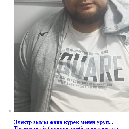
Электр зымы жана күрөк менен уруп...
Токмокто үй-бүлөлүк зомбулукка шектүү