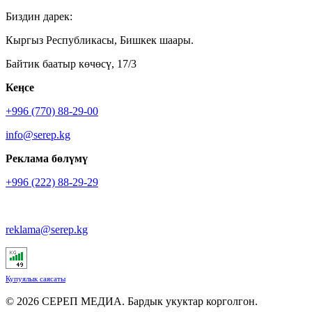
Биздин дарек:
Кыргыз Республикасы, Бишкек шаары.
Байтик баатыр көчөсү, 17/3
Кеӊсе
+996 (770) 88-29-00
info@serep.kg
Реклама бөлүмү
+996 (222) 88-29-29
reklama@serep.kg
Купуялык саясаты
© 2026 СЕРЕП МЕДИА. Бардык укуктар корголгон.