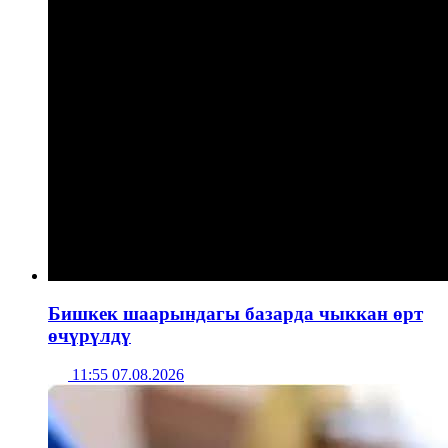
Бишкек шаарындагы базарда чыккан өрт
өчүрүлдү
11:55 07.08.2026