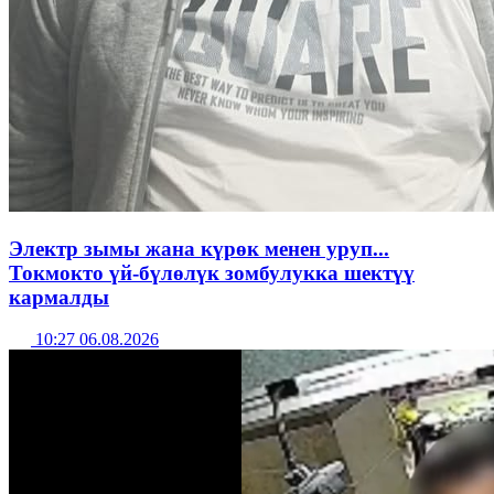
Электр зымы жана күрөк менен уруп...
Токмокто үй-бүлөлүк зомбулукка шектүү
кармалды
10:27 06.08.2026