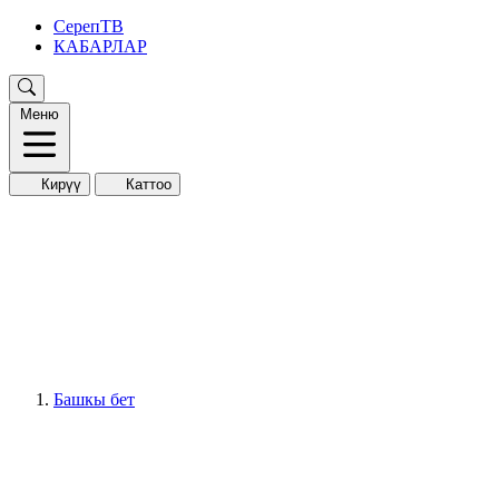
СерепТВ
КАБАРЛАР
Меню
Кирүү
Каттоо
Башкы бет