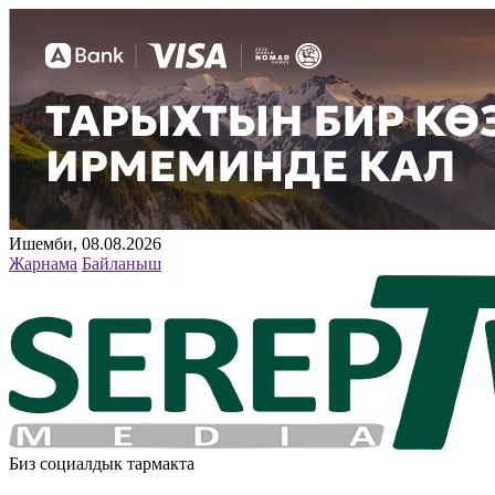
Ишемби, 08.08.2026
Жарнама
Байланыш
Биз социалдык тармакта