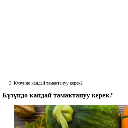
Күзүндө кандай тамактануу керек?
Күзүндө кандай тамактануу керек?