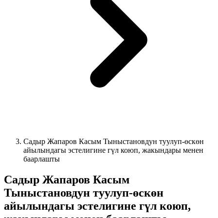
Садыр Жапаров Касым Тыныстановдун туулуп-өскөн
айылындагы эстелигине гүл коюп, жакындары менен
баарлашты
Садыр Жапаров Касым
Тыныстановдун туулуп-өскөн
айылындагы эстелигине гүл коюп,