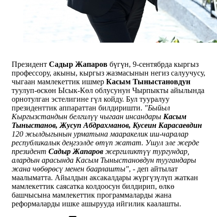
Президент
Садыр Жапаров
бүгүн, 9-сентябрда кыргыз
профессору, акыны, кыргыз жазмасынын негиз салуучусу,
чыгаан мамлекеттик ишмер
Касым Тыныстановдун
туулуп-өскөн Ысык-Көл облусунун Чырпыкты айылында
орнотулган эстелигине гүл койду. Бул тууралуу
президенттик аппараттан билдиришти.
"Быйыл
Кыргызстандын белгилүү чыгаан инсандары
Касым
Тыныстанов, Жусуп Абдрахманов, Кусеин Карасаевдин
120 жылдыгынын урматына мааракелик иш-чаралар
республикалык деңгээлде өтүп жатат. Ушул эле жерде
президент
Садыр Жапаров
жергиликтүү тургундар,
алардын арасында Касым Тыныстановдун туугандары
жана чөбөрөсү менен баарлашты"
, - деп айтылат
маалыматта. Айылдын аксакалдары жүргүзүлүп жаткан
мамлекеттик саясатка колдоосун билдирип, өлкө
башчысына мамлекеттик программаларды жана
реформаларды ишке ашырууда ийгилик каалашты.