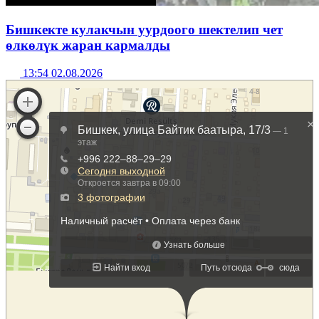
Бишкекте кулакчын уурдоого шектелип чет
өлкөлүк жаран кармалды
13:54 02.08.2026