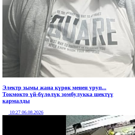
Электр зымы жана күрөк менен уруп...
Токмокто үй-бүлөлүк зомбулукка шектүү
кармалды
10:27 06.08.2026