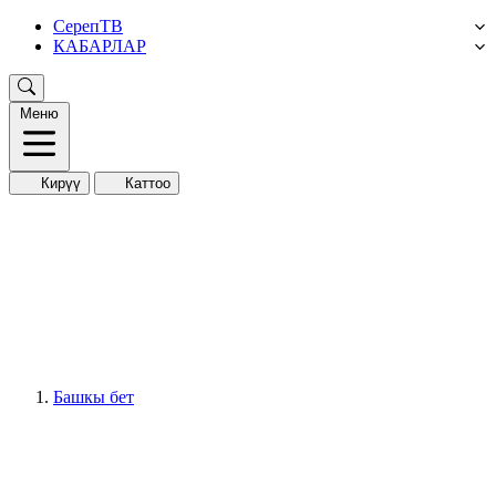
СерепТВ
КАБАРЛАР
Меню
Кирүү
Каттоо
Башкы бет