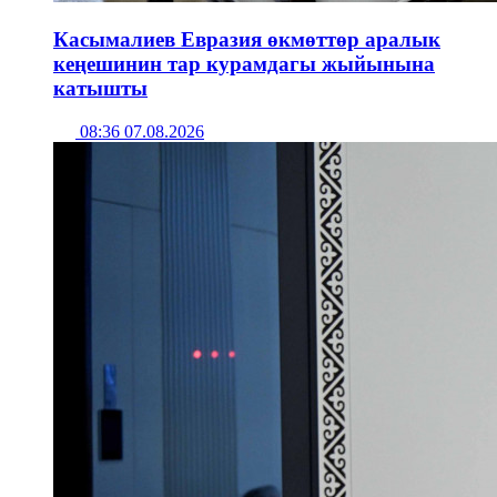
Касымалиев Евразия өкмөттөр аралык
кеңешинин тар курамдагы жыйынына
катышты
08:36 07.08.2026