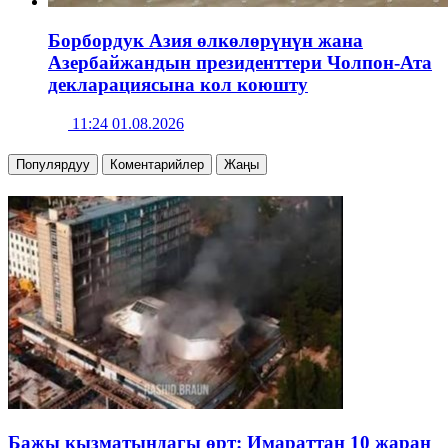
Борбордук Азия өлкөлөрүнүн жана
Азербайжандын президенттери Чолпон-Ата
декларациясына кол коюшту
11:24 01.08.2026
Популярдуу
Коментарийлер
Жаңы
Бажы кызматындагы өрт: Имараттан 10 жаран