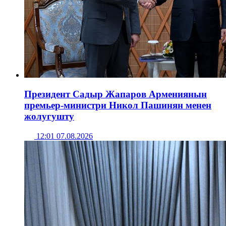
Президент Садыр Жапаров Армениянын
премьер-министри Никол Пашинян менен
жолугушту
12:01 07.08.2026