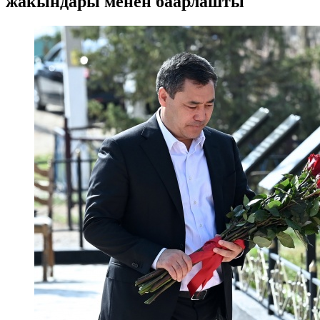
жакындары менен баарлашты