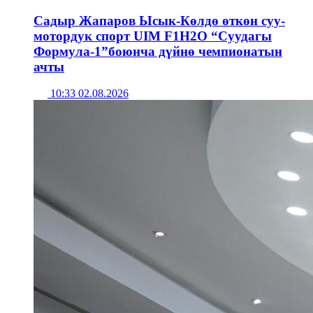
Садыр Жапаров Ысык-Көлдө өткөн суу-
мотордук спорт UIM F1H2O “Суудагы
Формула-1”боюнча дүйнө чемпионатын
ачты
10:33 02.08.2026