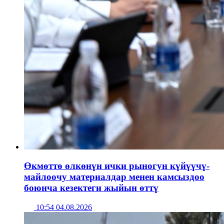
Өкмөттө өлкөнүн ички рыногун күйүүчү-
майлоочу материалдар менен камсыздоо
боюнча кезектеги жыйын өттү
10:54 04.08.2026