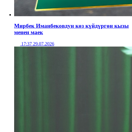
Мирбек Иманбековдун көз күйдүргөн кызы
менен маек
17:37 29.07.2026