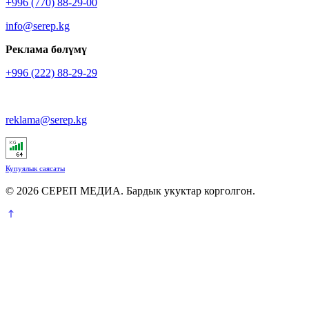
+996 (770) 88-29-00
info@serep.kg
Реклама бөлүмү
+996 (222) 88-29-29
reklama@serep.kg
Купуялык саясаты
© 2026 СЕРЕП МЕДИА. Бардык укуктар корголгон.