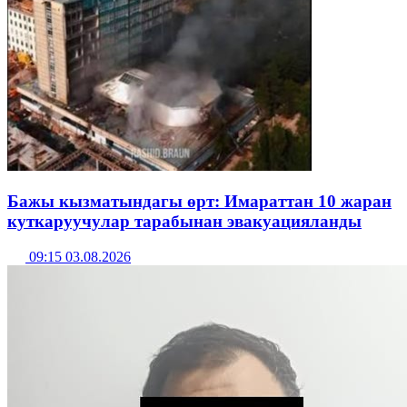
Бажы кызматындагы өрт: Имараттан 10 жаран
куткаруучулар тарабынан эвакуацияланды
09:15 03.08.2026