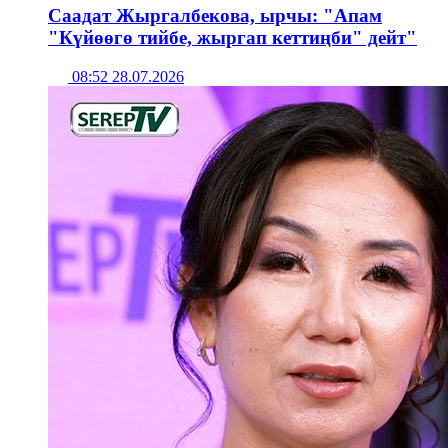
Саадат Жыргалбекова, ырчы: "Апам
"Күйөөгө тийбе, жыргап кеттиңби" дейт"
08:52 28.07.2026