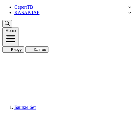
СерепТВ
КАБАРЛАР
Меню
Кирүү
Каттоо
Башкы бет