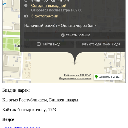
Биздин дарек:
Кыргыз Республикасы, Бишкек шаары.
Байтик баатыр көчөсү, 17/3
Кеӊсе