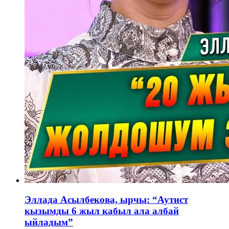
Эллада Асылбекова, ырчы: “Аутист
кызымды 6 жыл кабыл ала албай
ыйладым”