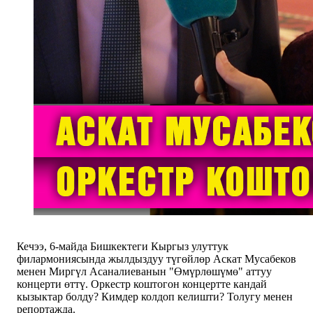
Кечээ, 6-майда Бишкектеги Кыргыз улуттук
филармониясында жылдыздуу түгөйлөр Аскат Мусабеков
менен Миргүл Асаналиеванын "Өмүрлөшүмө" аттуу
концерти өттү. Оркестр коштогон концертте кандай
кызыктар болду? Кимдер колдоп келишти? Толугу менен
репортажда.