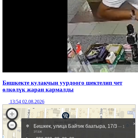
Бишкекте кулакчын уурдоого шектелип чет
өлкөлүк жаран кармалды
13:54 02.08.2026