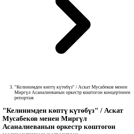
"Келинимден көптү күтөбүз" / Аскат Мусабеков менен
Миргүл Асаналиеванын оркестр коштогон концертинен
репортаж
"Келинимден көптү күтөбүз" / Аскат
Мусабеков менен Миргүл
Асаналиеванын оркестр коштогон