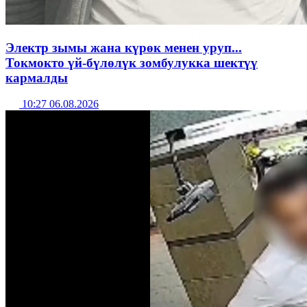
Электр зымы жана күрөк менен уруп...
Токмокто үй-бүлөлүк зомбулукка шектүү
кармалды
10:27 06.08.2026