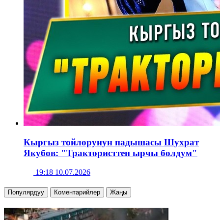
Кыргыз тойлорунун падышасы Шухрат
Якубов: "Трактористтен ырчы болдум"
19:18 10.07.2026
Популярдуу
Коментарийлер
Жаңы