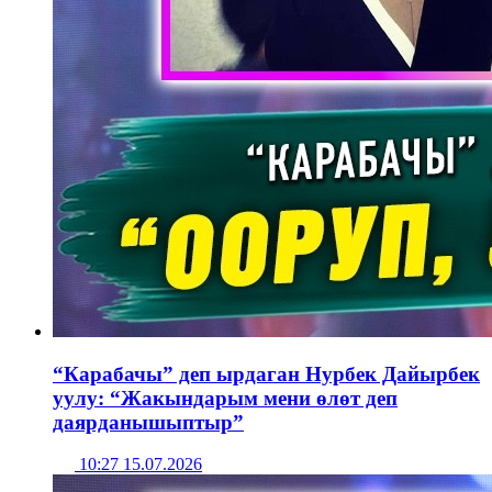
“Карабачы” деп ырдаган Нурбек Дайырбек
уулу: “Жакындарым мени өлөт деп
даярданышыптыр”
10:27 15.07.2026