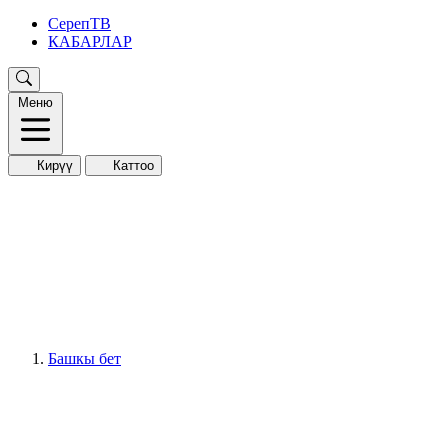
СерепТВ
КАБАРЛАР
Меню
Кирүү
Каттоо
Башкы бет