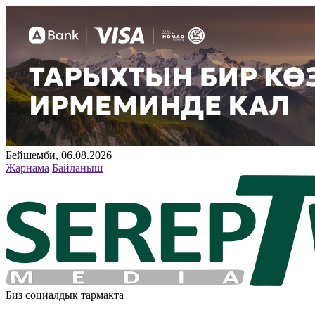
Бейшемби, 06.08.2026
Жарнама
Байланыш
Биз социалдык тармакта