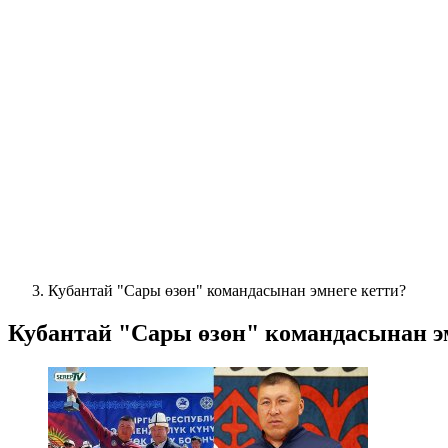
Кубантай "Сары өзөн" командасынан эмнеге кетти?
Кубантай "Сары өзөн" командасынан э