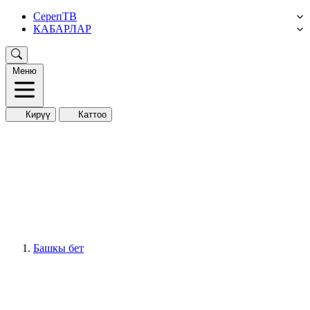
СерепТВ
КАБАРЛАР
Меню
Кирүү
Каттоо
Башкы бет