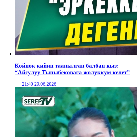
Көйнөк кийип таанылган балбан кыз:
“Айсулуу Тыныбековага жолуккум келет”
21:40 29.06.2026