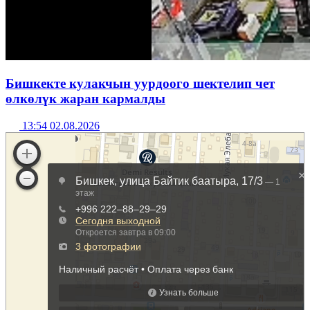
Бишкекте кулакчын уурдоого шектелип чет
өлкөлүк жаран кармалды
13:54 02.08.2026