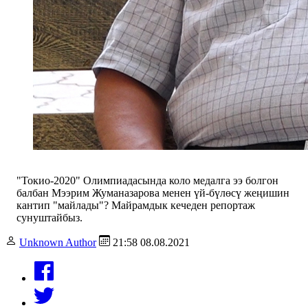
"Токио-2020" Олимпиадасында коло медалга ээ болгон
балбан Мээрим Жуманазарова менен үй-бүлөсү жеңишин
кантип "майлады"? Майрамдык кечеден репортаж
сунуштайбыз.
Unknown Author
21:58 08.08.2021