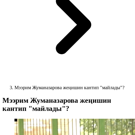
Мээрим Жуманазарова жеңишин кантип "майлады"?
Мээрим Жуманазарова жеңишин
кантип "майлады"?