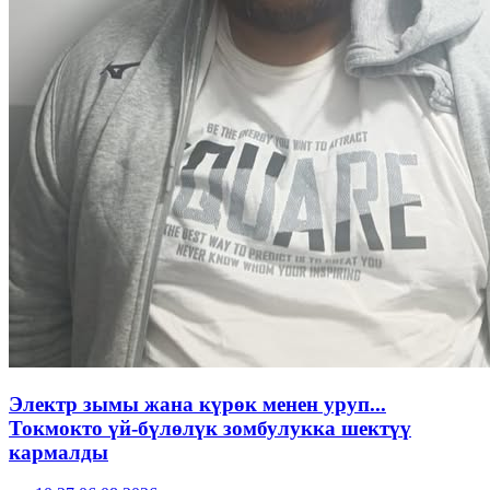
Электр зымы жана күрөк менен уруп...
Токмокто үй-бүлөлүк зомбулукка шектүү
кармалды