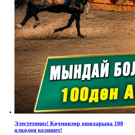
Элестетиңиз! Көчмөндөр оюндарына 100
өлкөдөн келишет!