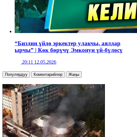
“Биздин үйдө эркектер улакчы, аялдар
ырчы” | Көк бөрүчү Эмконун үй-бүлөсү
20:11 12.05.2026
Популярдуу
Коментарийлер
Жаңы