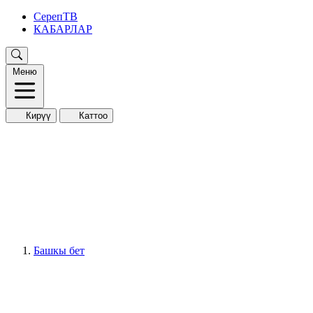
СерепТВ
КАБАРЛАР
Меню
Кирүү
Каттоо
Башкы бет