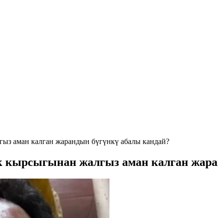
гыз аман калган жарандын бүгүнкү абалы кандай?
ак кырсыгынан жалгыз аман калган жар