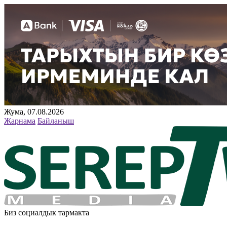
Жума, 07.08.2026
Жарнама
Байланыш
Биз социалдык тармакта