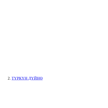
ТҮРКҮН ДҮЙНӨ