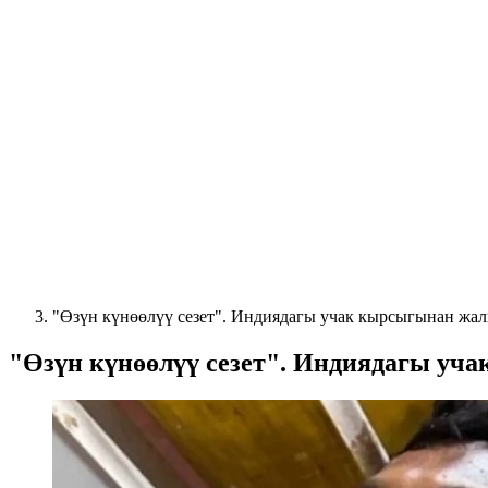
"Өзүн күнөөлүү сезет". Индиядагы учак кырсыгынан жал
"Өзүн күнөөлүү сезет". Индиядагы уч