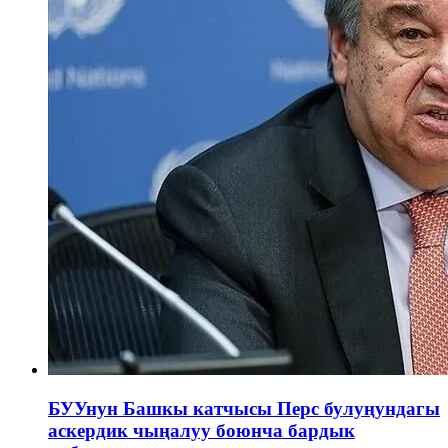
БУУнун Башкы катчысы Перс булуңундагы
аскердик чыңалуу боюнча бардык