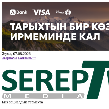
Жума, 07.08.2026
Жарнама
Байланыш
Биз социалдык тармакта