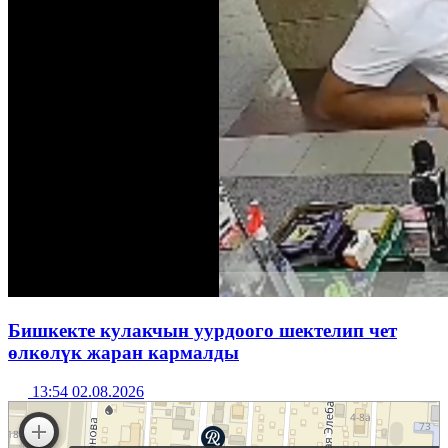
Бишкекте кулакчын уурдоого шектелип чет
өлкөлүк жаран кармалды
13:54 02.08.2026