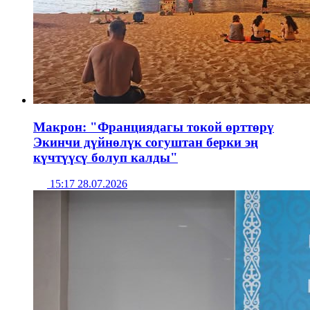
Макрон: "Франциядагы токой өрттөрү
Экинчи дүйнөлүк согуштан берки эң
күчтүүсү болуп калды"
15:17 28.07.2026