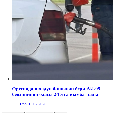
Орусияда июлдун башынан бери АИ-95
бензининин баасы 24%га кымбаттады
16:55 13.07.2026