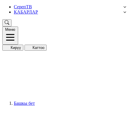
СерепТВ
КАБАРЛАР
Меню
Кирүү
Каттоо
Башкы бет