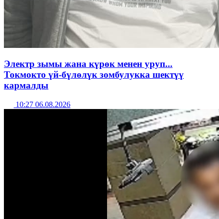
Электр зымы жана күрөк менен уруп...
Токмокто үй-бүлөлүк зомбулукка шектүү
кармалды
10:27 06.08.2026