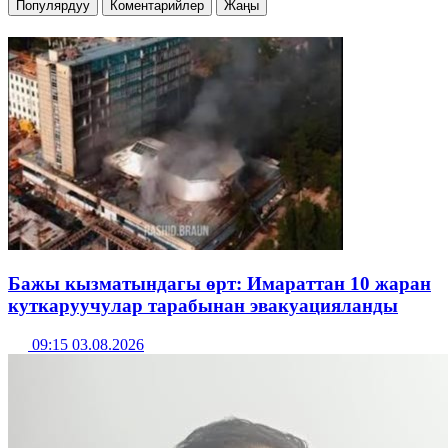
Популярдуу
Коментарийлер
Жаңы
Бажы кызматындагы өрт: Имараттан 10 жаран
куткаруучулар тарабынан эвакуацияланды
09:15 03.08.2026