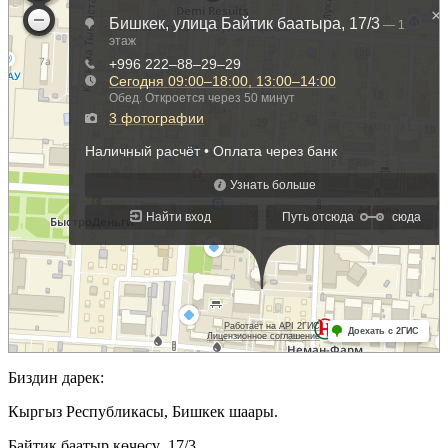
Биздин дарек:
Кыргыз Республикасы, Бишкек шаары.
Байтик баатыр көчөсү, 17/3