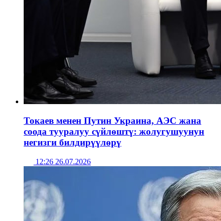
Токаев менен Путин Украина, АЭС жана
соода тууралуу сүйлөштү: жолугушуунун
негизги билдирүүлөрү
12:26 26.07.2026