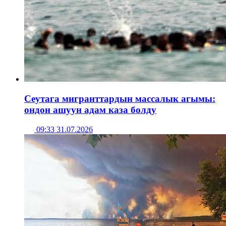
Сеутага мигранттардын массалык агымы:
ондон ашуун адам каза болду
09:33 31.07.2026