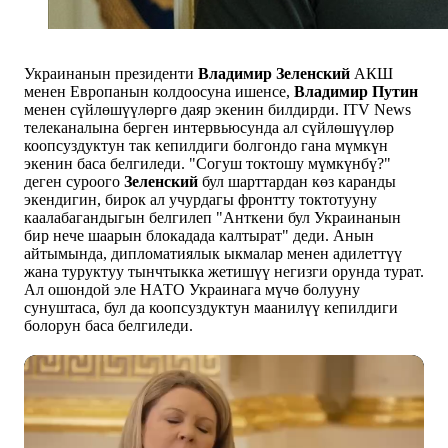
Украинанын президенти
Владимир Зеленский
АКШ
менен Европанын колдоосуна ишенсе,
Владимир
Путин
менен сүйлөшүүлөргө даяр экенин билдирди. ITV News
телеканалына берген интервьюсунда ал сүйлөшүүлөр
коопсуздуктун так кепилдиги болгондо гана мүмкүн
экенин баса белгиледи. "Согуш токтошу мүмкүнбү?"
деген суроого
Зеленский
бул шарттардан көз каранды
экендигин, бирок ал учурдагы фронтту токтотууну
каалабагандыгын белгилеп "Анткени бул Украинанын
бир нече шаарын блокадада калтырат" деди. Анын
айтымында, дипломатиялык ыкмалар менен адилеттүү
жана туруктуу тынчтыкка жетишүү негизги орунда турат.
Ал ошондой эле НАТО Украинага мүчө болууну
сунуштаса, бул да коопсуздуктун маанилүү кепилдиги
болорун баса белгиледи.