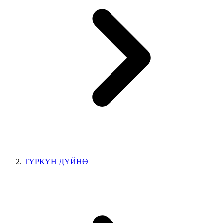
ТҮРКҮН ДҮЙНӨ