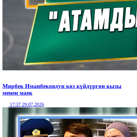
Мирбек Иманбековдун көз күйдүргөн кызы
менен маек
17:37 29.07.2026