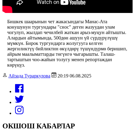
Бишкек шаарынын чет жакасындагы Манас-Ата
конушунун тургундары "снос" деген жазуудан улам
чогулуп, жылдап чечилбей жаткан арыз-муңун айтышты.
Алардын айтымында, 500дөн ашуун үй сүрдүрүлүшү
мүмкүн. Бирок тургундарга жолугууга келген
жергиликтүү бийликтин өкүлдөрү түшүндүрмө беришип,
айрым маалыматтарды төгүнгө чыгарышты. Талаш-
тартыштын чоо-жайын толугу менен репортаждан
көрүңүз.
Айзада Тураркулова
20:19 06.08.2025
ОКШОШ КАБАРЛАР