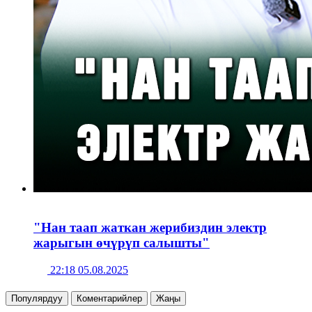
"Нан таап жаткан жерибиздин электр
жарыгын өчүрүп салышты"
22:18 05.08.2025
Популярдуу
Коментарийлер
Жаңы