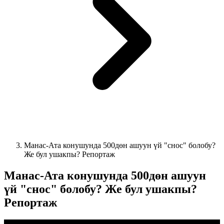
Манас-Ата конушунда 500дөн ашуун үй "снос" болобу?
Же бул ушакпы? Репортаж
Манас-Ата конушунда 500дөн ашуун
үй "снос" болобу? Же бул ушакпы?
Репортаж