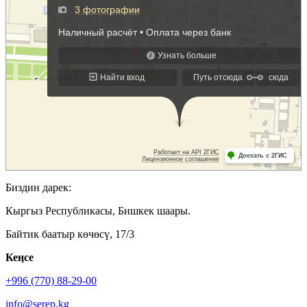
Биздин дарек:
Кыргыз Республикасы, Бишкек шаары.
Байтик баатыр көчөсү, 17/3
Кеӊсе
+996 (770) 88-29-00
info@serep.kg