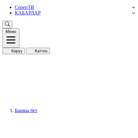
СерепТВ
КАБАРЛАР
Меню
Кирүү
Каттоо
Башкы бет