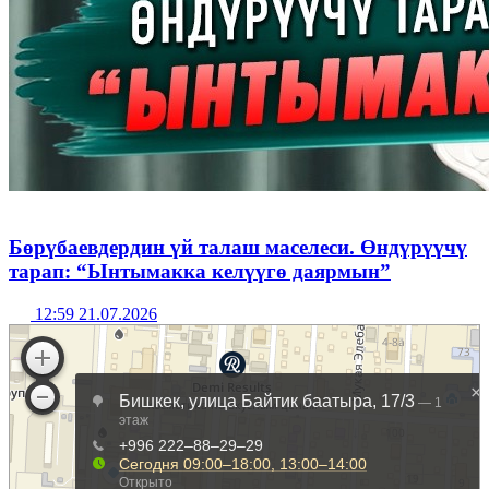
Бөрүбаевдердин үй талаш маселеси. Өндүрүүчү
тарап: “Ынтымакка келүүгө даярмын”
12:59 21.07.2026