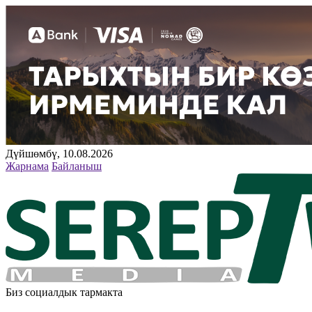
Дүйшөмбү, 10.08.2026
Жарнама
Байланыш
Биз социалдык тармакта