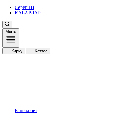
СерепТВ
КАБАРЛАР
Меню
Кирүү
Каттоо
Башкы бет