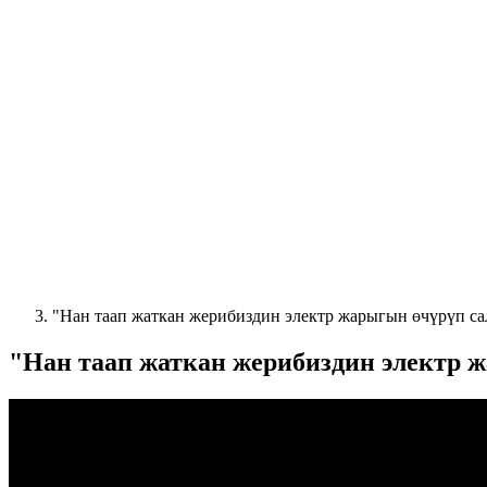
"Нан таап жаткан жерибиздин электр жарыгын өчүрүп с
"Нан таап жаткан жерибиздин электр