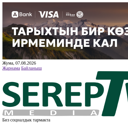
Жума, 07.08.2026
Жарнама
Байланыш
Биз социалдык тармакта