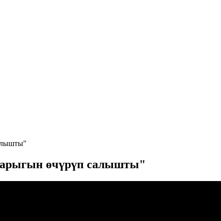
алышты"
 жарыгын өчүрүп салышты"