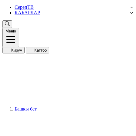
СерепТВ
КАБАРЛАР
Меню
Кирүү
Каттоо
Башкы бет