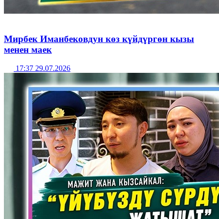
Мирбек Иманбековдун көз күйдүргөн кызы
менен маек
17:37 29.07.2026