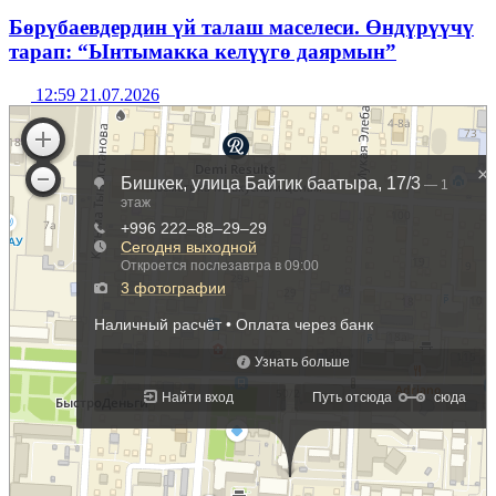
Бөрүбаевдердин үй талаш маселеси. Өндүрүүчү
тарап: “Ынтымакка келүүгө даярмын”
12:59 21.07.2026