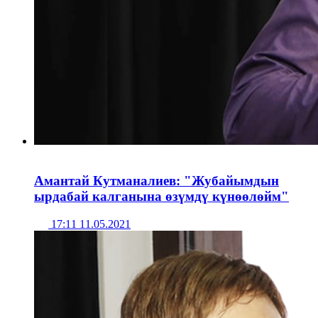
Амантай Кутманалиев: "Жубайымдын
ырдабай калганына өзүмдү күнөөлөйм"
17:11 11.05.2021