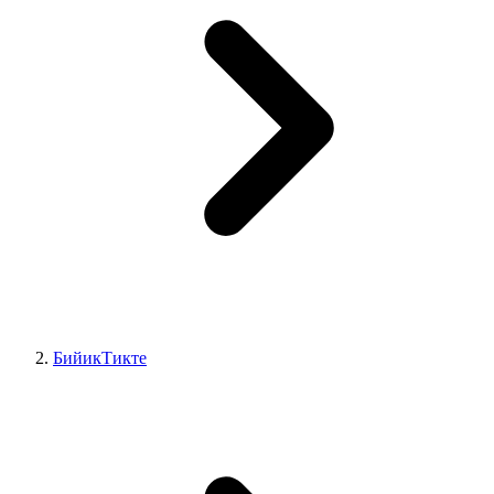
БийикТикте