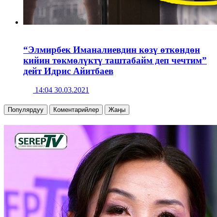
“Элмирбек Иманалиевдин көзү өткөндөн
кийин төкмөлүктү таштабайм деп чечтим”
дейт Идрис Айитбаев
14:04 30.03.2021
Популярдуу
Коментарийлер
Жаңы