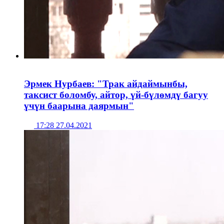
Эрмек Нурбаев: "Трак айдаймынбы,
таксист боломбу, айтор, үй-бүлөмдү багуу
үчүн баарына даярмын"
17:28 27.04.2021