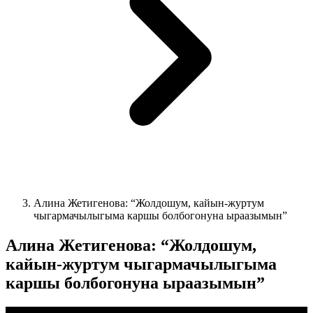
Алина Жетигенова: “Жолдошум, кайын-журтум
чыгармачылыгыма каршы болбогонуна ыраазымын”
Алина Жетигенова: “Жолдошум,
кайын-журтум чыгармачылыгыма
каршы болбогонуна ыраазымын”