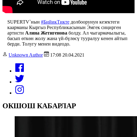
SUPERTV`нын
#БийикТикте
долбоорунун кезектеги
каарманы Кыргыз Республикасынын Эмгек сиңирген
артисти
Алина Жетигенова
болду. Ал чыгармачылыгы,
басып өткөн жолу жана үй-бүлөсү тууралуу кенен айтып
берди. Толугу менен видеодо.
Unknown Author
17:08 20.04.2021
ОКШОШ КАБАРЛАР