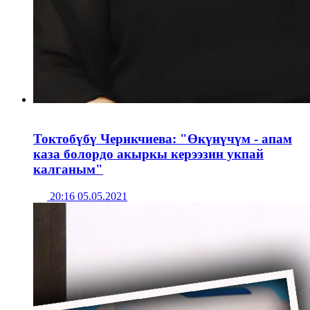
Токтобүбү Черикчиева: "Өкүнүчүм - апам
каза болордо акыркы керээзин укпай
калганым"
20:16 05.05.2021