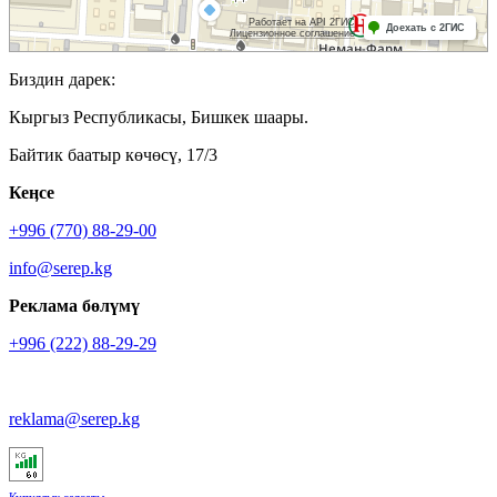
Биздин дарек:
Кыргыз Республикасы, Бишкек шаары.
Байтик баатыр көчөсү, 17/3
Кеӊсе
+996 (770) 88-29-00
info@serep.kg
Реклама бөлүмү
+996 (222) 88-29-29
reklama@serep.kg
Купуялык саясаты