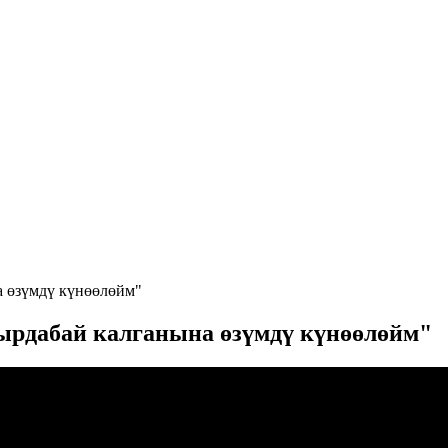
 өзүмдү күнөөлөйм"
рдабай калганына өзүмдү күнөөлөйм"