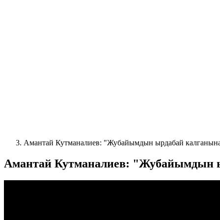
Амантай Кутманалиев: "Жубайымдын ырдабай калганына
Амантай Кутманалиев: "Жубайымдын ы