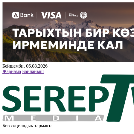
Бейшемби, 06.08.2026
Жарнама
Байланыш
Биз социалдык тармакта