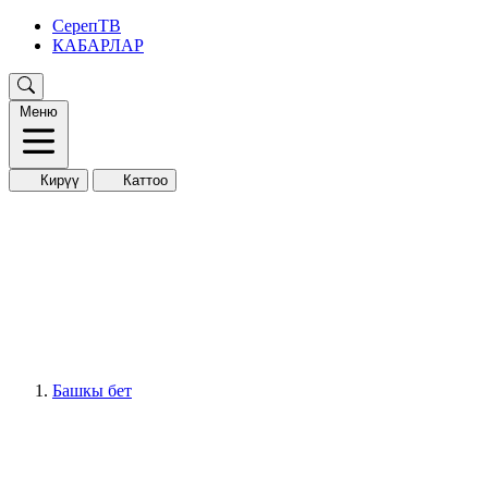
СерепТВ
КАБАРЛАР
Меню
Кирүү
Каттоо
Башкы бет