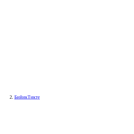
БийикТикте