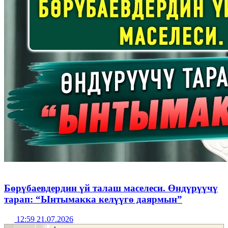
Бөрүбаевдердин үй талаш маселеси. Өндүрүүчү
тарап: “Ынтымакка келүүгө даярмын”
12:59 21.07.2026