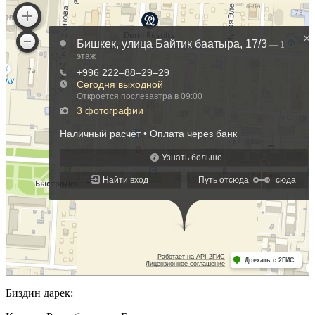
Биздин дарек: