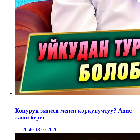
Коңурук эмнеси менен коркунучтуу? Адис
жооп берет
20:40 18.05.2026