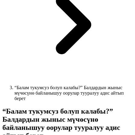
“Балам тукумсуз болуп калабы?” Балдардын жыныс
мүчөсүнө байланышуу оорулар тууралуу адис айтып
берет
“Балам тукумсуз болуп калабы?”
Балдардын жыныс мүчөсүнө
байланышуу оорулар тууралуу адис