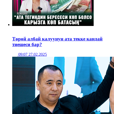
Төрөй албай калуунун ата текке кандай
тиешеси бар?
09:07 27.02.2025