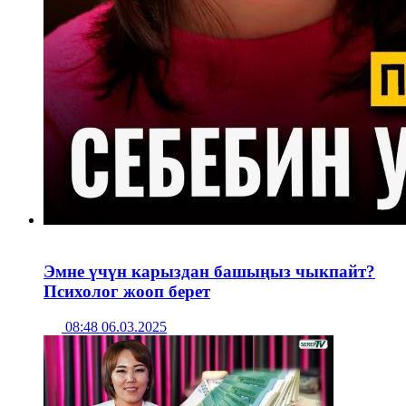
Эмне үчүн карыздан башыңыз чыкпайт?
Психолог жооп берет
08:48 06.03.2025