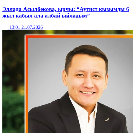
Эллада Асылбекова, ырчы: “Аутист кызымды 6
жыл кабыл ала албай ыйладым”
13:01 21.07.2026