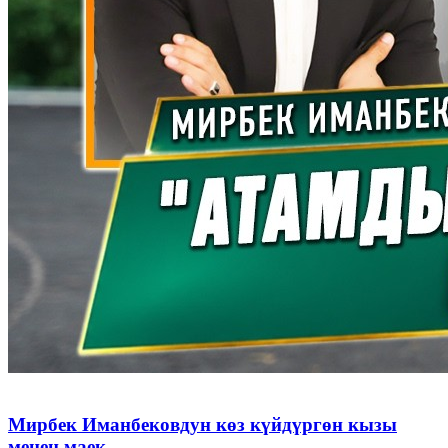
Мирбек Иманбековдун көз күйдүргөн кызы
менен маек