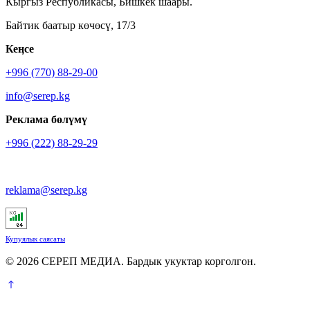
Кыргыз Республикасы, Бишкек шаары.
Байтик баатыр көчөсү, 17/3
Кеӊсе
+996 (770) 88-29-00
info@serep.kg
Реклама бөлүмү
+996 (222) 88-29-29
reklama@serep.kg
Купуялык саясаты
© 2026 СЕРЕП МЕДИА. Бардык укуктар корголгон.