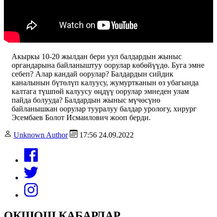
Акыркы 10-20 жылдан бери уул балдардын жыныс
органдарына байланыштуу оорулар көбөйүүдө. Буга эмне
себеп? Алар кандай оорулар? Балдардын сийдик
каналынын бүтөлүп калуусу, жумуртканын өз убагында
калтага түшпөй калуусу өңдүү оорулар эмнеден улам
пайда болууда? Балдардын жыныс мүчөсүнө
байланышкан оорулар тууралуу балдар урологу, хирург
Эсембаев Болот Исмаилович жооп берди.
Unknown Author
17:56 24.09.2022
ОКШОШ КАБАРЛАР