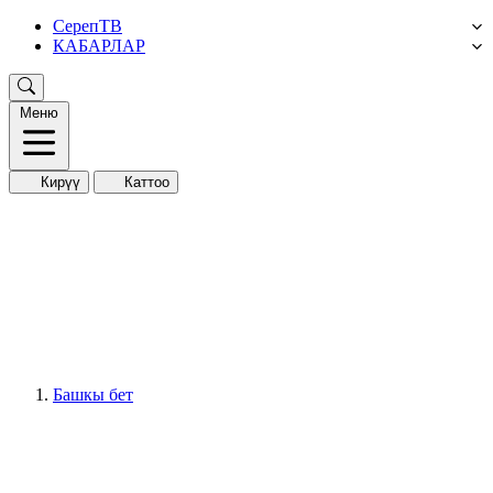
СерепТВ
КАБАРЛАР
Меню
Кирүү
Каттоо
Башкы бет