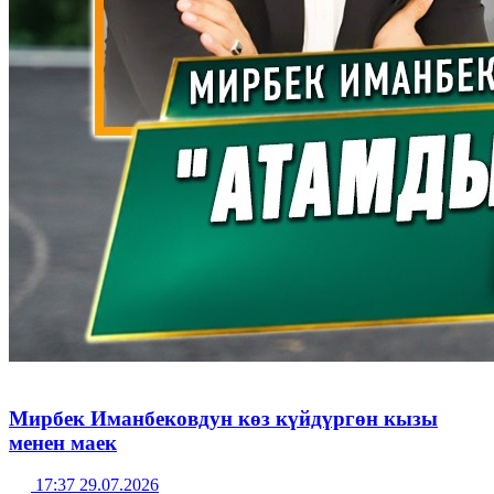
Мирбек Иманбековдун көз күйдүргөн кызы
менен маек
17:37 29.07.2026