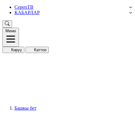
СерепТВ
КАБАРЛАР
Меню
Кирүү
Каттоо
Башкы бет