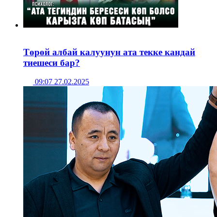
Төрөй албай калуунун ата текке кандай
тиешеси бар?
09:07 27.02.2025