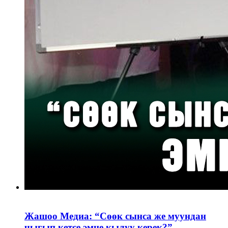
Жашоо Медиа: “Сөөк сынса же муундан
чыгып кетсе эмне кылуу керек?”