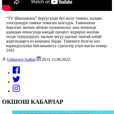
“TV Шыпаакана” берүүсүндө бул жолу тамеки, кальян,
электрондук тамеки темасын козгодук. Тамекинин
баңгизат экенин айткан пульмонолог аны чеккенде
адамдын өпкөсүндө кандай процесс жүрөрүн жалпак
тилде түшүндүрүп, чылым чегүү адатын таштай албай
жүргөндөргө өз кеңешин берди. Тамекиге болгон көз
карандуулукка байланыштуу суроолор үчүн кыска номер:
2103
Unknown Author
20:11 15.06.2022
ОКШОШ КАБАРЛАР