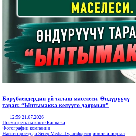
Бөрүбаевдердин үй талаш маселеси. Өндүрүүчү
тарап: “Ынтымакка келүүгө даярмын”
12:59 21.07.2026
Посмотреть на карте Бишкека
Фотографии компании
Найти проезд до Serep Media Tv, информационный портал