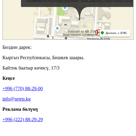
Биздин дарек:
Кыргыз Республикасы, Бишкек шаары.
Байтик баатыр көчөсү, 17/3
Кеӊсе
+996 (770) 88-29-00
info@serep.kg
Реклама бөлүмү
+996 (222) 88-29-29