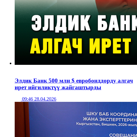
Элдик Банк 500 млн $ евробонддорду алгач
ирет ийгиликтүү жайгаштырды
09:46 28.04.2026