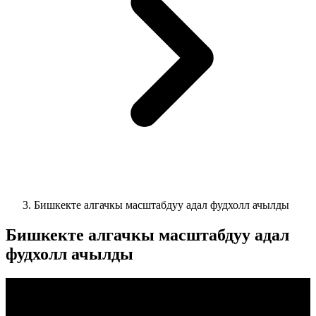
Бишкекте алгачкы масштабдуу адал фудхолл ачылды
Бишкекте алгачкы масштабдуу адал
фудхолл ачылды