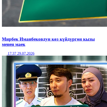
Мирбек Иманбековдун көз күйдүргөн кызы
менен маек
17:37 29.07.2026