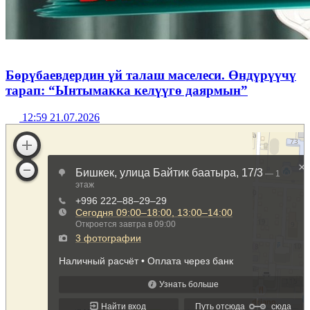
Бөрүбаевдердин үй талаш маселеси. Өндүрүүчү
тарап: “Ынтымакка келүүгө даярмын”
12:59 21.07.2026