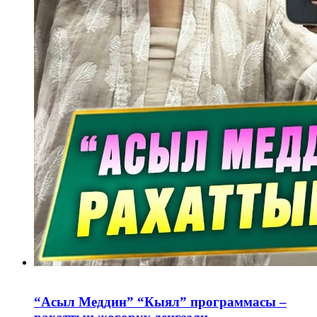
“Асыл Меддин” “Кыял” программасы –