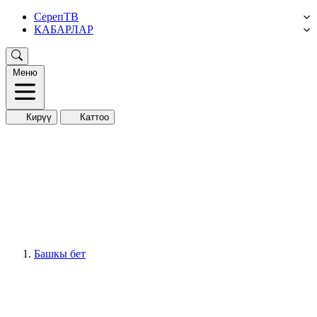
СерепТВ
КАБАРЛАР
Меню
Кирүү
Каттоо
Башкы бет