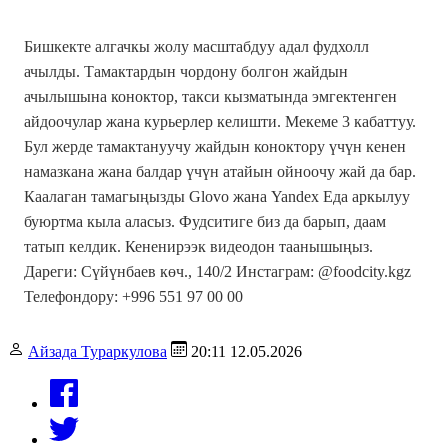
Бишкекте алгачкы жолу масштабдуу адал фудхолл
ачылды. Тамактардын чордону болгон жайдын
ачылышына коноктор, такси кызматында эмгектенген
айдоочулар жана курьерлер келишти. Мекеме 3 кабаттуу.
Бул жерде тамактануучу жайдын коноктору үчүн кенен
намазкана жана балдар үчүн атайын ойноочу жай да бар.
Каалаган тамагыңызды Glovo жана Yandex Еда аркылуу
буюртма кыла аласыз. Фудситиге биз да барып, даам
татып келдик. Кененирээк видеодон таанышыңыз.
Дареги: Сүйүнбаев көч., 140/2 Инстаграм: @foodcity.kgz
Телефондору: +996 551 97 00 00
Айзада Тураркулова
20:11 12.05.2026