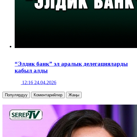
“Элдик банк” эл аралык делегацияларды
кабыл алды
12:16 24.04.2026
Популярдуу
Коментарийлер
Жаңы