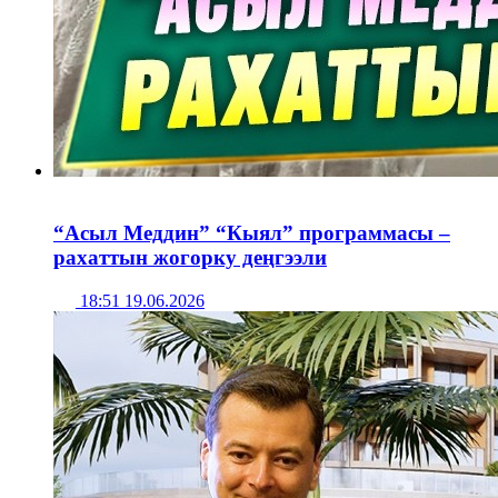
“Асыл Меддин” “Кыял” программасы –
рахаттын жогорку деңгээли
18:51 19.06.2026