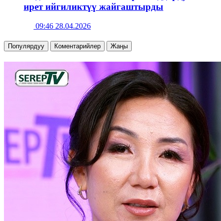
ирет ийгиликтүү жайгаштырды
09:46 28.04.2026
Популярдуу
Коментарийлер
Жаңы