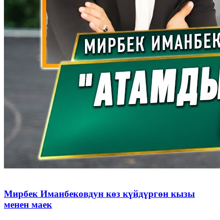
Мирбек Иманбековдун көз күйдүргөн кызы
менен маек