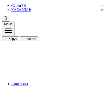
СерепТВ
КАБАРЛАР
Меню
Кирүү
Каттоо
Башкы бет