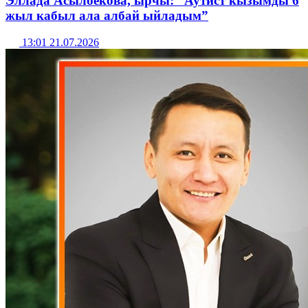
Эллада Асылбекова, ырчы: “Аутист кызымды 6
жыл кабыл ала албай ыйладым”
13:01 21.07.2026