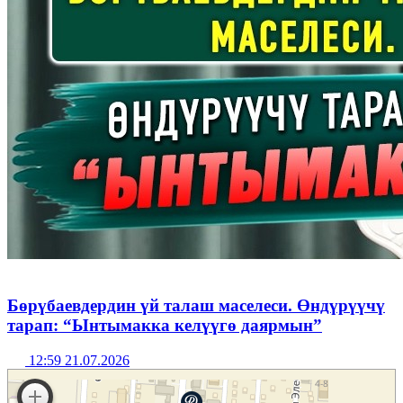
Бөрүбаевдердин үй талаш маселеси. Өндүрүүчү
тарап: “Ынтымакка келүүгө даярмын”
12:59 21.07.2026