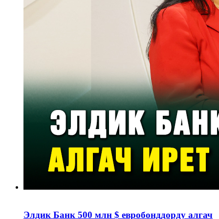
Элдик Банк 500 млн $ евробонддорду алгач