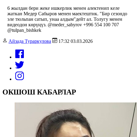
6 жылдан бери жеке ишкерлик менен алектенип келе
жаткан Медер Сабыров менен маектештик. "Бир сезондо
эле тюльпан сатып, унаа алдым"дейт ал. Толугу менен
видеодон көрүңүз. @meder_sabyrov +996 554 100 707
@tulpan_bishkek
Айзада Тураркулова
17:32 03.03.2026
ОКШОШ КАБАРЛАР