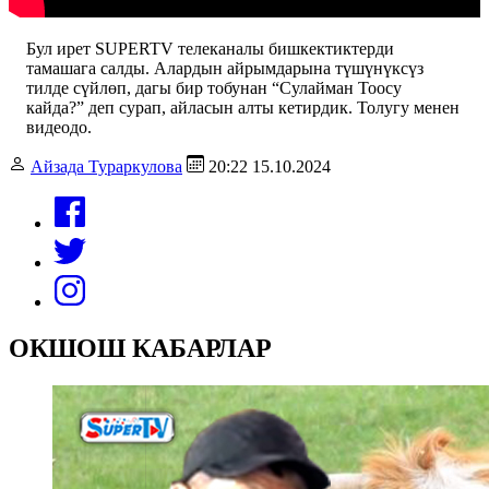
Бул ирет SUPERTV телеканалы бишкектиктерди
тамашага салды. Алардын айрымдарына түшүнүксүз
тилде сүйлөп, дагы бир тобунан “Сулайман Тоосу
кайда?” деп сурап, айласын алты кетирдик. Толугу менен
видеодо.
Айзада Тураркулова
20:22 15.10.2024
ОКШОШ КАБАРЛАР