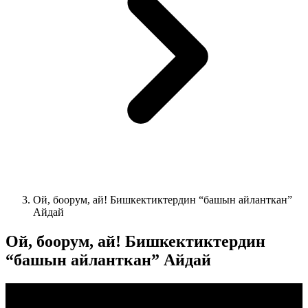
Ой, боорум, ай! Бишкектиктердин “башын айланткан”
Айдай
Ой, боорум, ай! Бишкектиктердин
“башын айланткан” Айдай