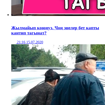
Жылмайып коюңуз. Чоң энелер бет капты
кантип тагынат?
21:16 15.07.2020