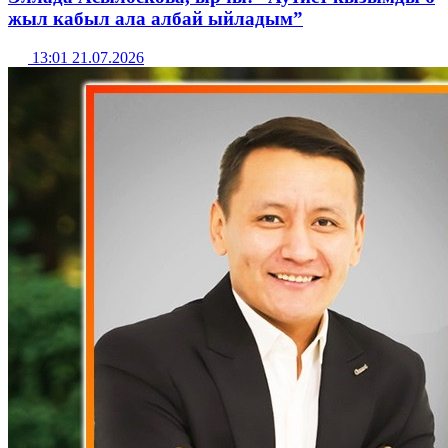
жыл кабыл ала албай ыйладым”
13:01 21.07.2026