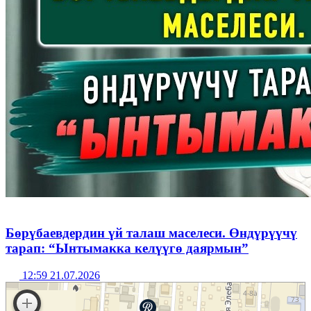
Бөрүбаевдердин үй талаш маселеси. Өндүрүүчү
тарап: “Ынтымакка келүүгө даярмын”
12:59 21.07.2026