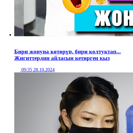
Бири жонуна көтөрүп, бири колтуктап...
Жигиттердин айласын кетирген кыз
09:35 28.10.2024