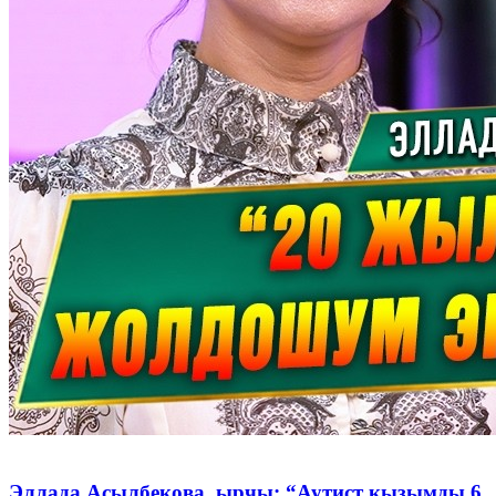
Эллада Асылбекова, ырчы: “Аутист кызымды 6