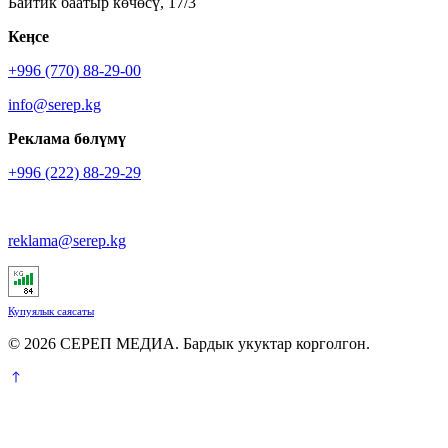
Байтик баатыр көчөсү, 17/3
Кеӊсе
+996 (770) 88-29-00
info@serep.kg
Реклама бөлүмү
+996 (222) 88-29-29
reklama@serep.kg
Купуялык саясаты
© 2026 СЕРЕП МЕДИА. Бардык укуктар корголгон.