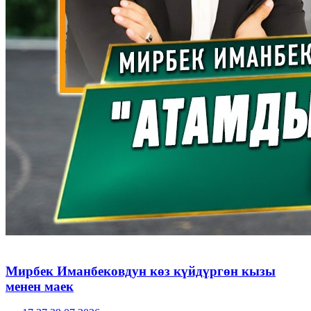
Мирбек Иманбековдун көз күйдүргөн кызы
менен маек