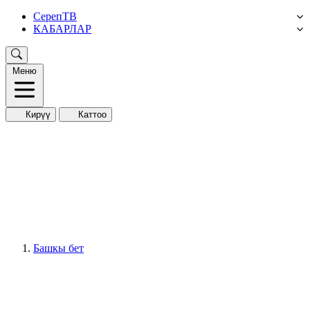
СерепТВ
КАБАРЛАР
Меню
Кирүү
Каттоо
Башкы бет