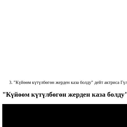
"Күйөөм күтүлбөгөн жерден каза болду" дейт актриса Гү
"Күйөөм күтүлбөгөн жерден каза болду