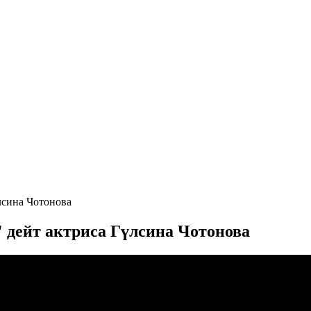
лсина Чотонова
" дейт актриса Гүлсина Чотонова