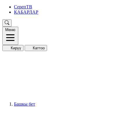
СерепТВ
КАБАРЛАР
Меню
Кирүү
Каттоо
Башкы бет