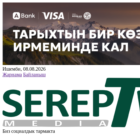
Ишемби, 08.08.2026
Жарнама
Байланыш
Биз социалдык тармакта