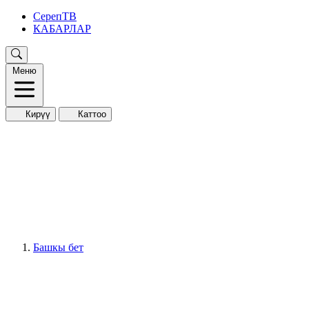
СерепТВ
КАБАРЛАР
Меню
Кирүү
Каттоо
Башкы бет