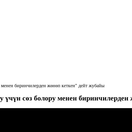
у менен биринчилерден жөнөп кеткен" дейт жубайы
 үчүн сөз болору менен биринчилерден 