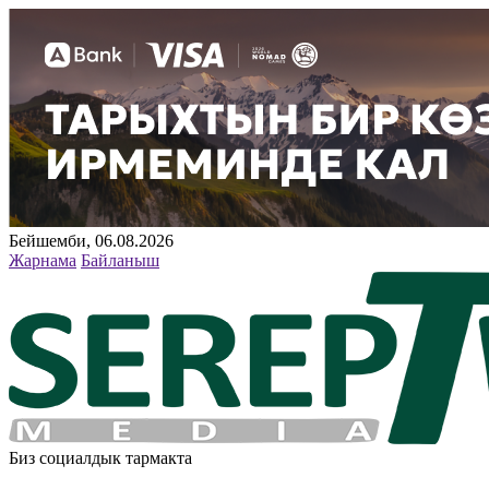
Бейшемби, 06.08.2026
Жарнама
Байланыш
Биз социалдык тармакта