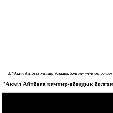
"Акыл Айтбаев кемпир-абаддык болгону үчүн сөз болор
"Акыл Айтбаев кемпир-абаддык болгону