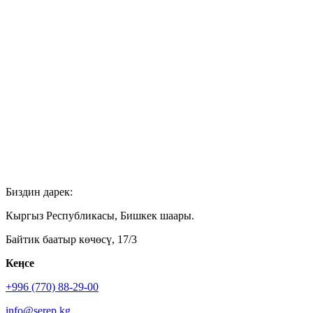
Биздин дарек:
Кыргыз Республикасы, Бишкек шаары.
Байтик баатыр көчөсү, 17/3
Кеӊсе
+996 (770) 88-29-00
info@serep.kg