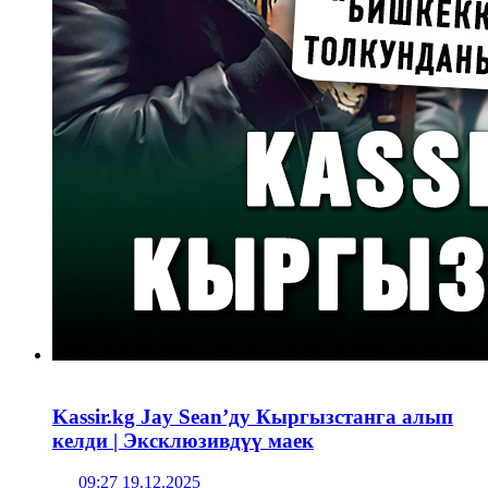
Kassir.kg Jay Sean’ду Кыргызстанга алып
келди | Эксклюзивдүү маек
09:27 19.12.2025