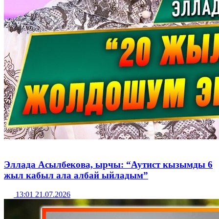
Эллада Асылбекова, ырчы: “Аутист кызымды 6
жыл кабыл ала албай ыйладым”
13:01 21.07.2026