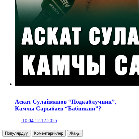
Аскат Сулайманов “Подкаблучник”,
Камчы Сарыбаев “Бабникпи”?
10:04 12.12.2025
Популярдуу
Коментарийлер
Жаңы