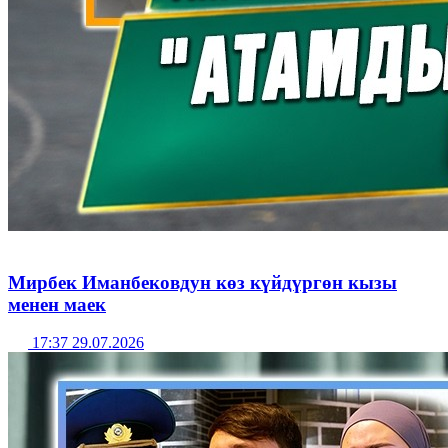
Мирбек Иманбековдун көз күйдүргөн кызы
менен маек
17:37 29.07.2026