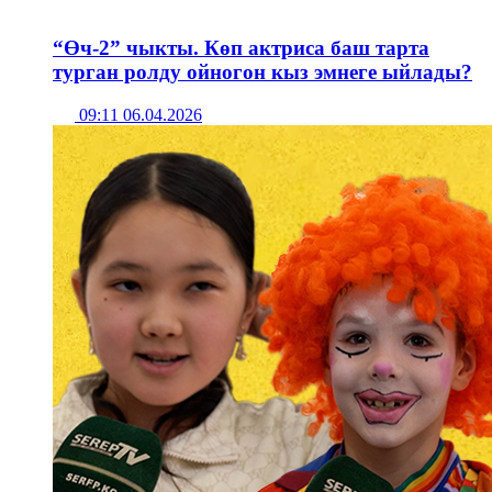
“Өч-2” чыкты. Көп актриса баш тарта
турган ролду ойногон кыз эмнеге ыйлады?
09:11 06.04.2026