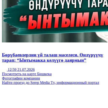
Бөрүбаевдердин үй талаш маселеси. Өндүрүүчү
тарап: “Ынтымакка келүүгө даярмын”
12:59 21.07.2026
Посмотреть на карте Бишкека
Фотографии компании
Найти проезд до Serep Media Tv, информационный портал