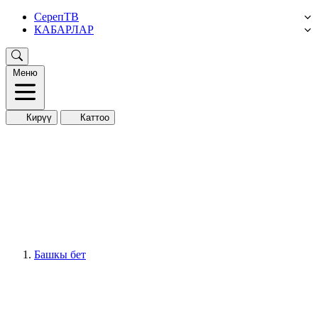
СерепТВ
КАБАРЛАР
Меню
Кирүү
Каттоо
Башкы бет