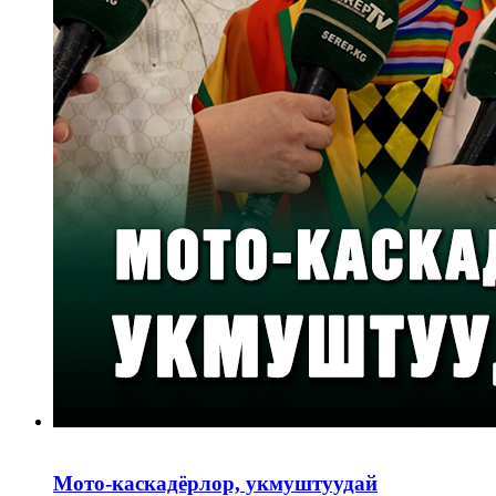
Мото-каскадёрлор, укмуштуудай