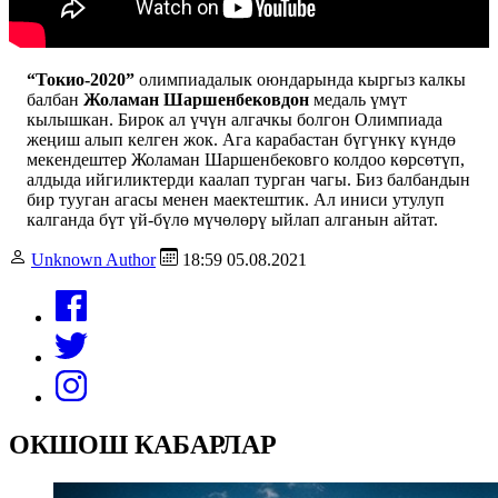
“Токио-2020”
олимпиадалык оюндарында кыргыз калкы
балбан
Жоламан Шаршенбековдон
медаль үмүт
кылышкан. Бирок ал үчүн алгачкы болгон Олимпиада
жеңиш алып келген жок. Ага карабастан бүгүнкү күндө
мекендештер Жоламан Шаршенбековго колдоо көрсөтүп,
алдыда ийгиликтерди каалап турган чагы. Биз балбандын
бир тууган агасы менен маектештик. Ал иниси утулуп
калганда бүт үй-бүлө мүчөлөрү ыйлап алганын айтат.
Unknown Author
18:59 05.08.2021
ОКШОШ КАБАРЛАР