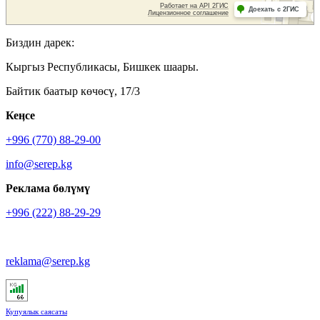
Биздин дарек:
Кыргыз Республикасы, Бишкек шаары.
Байтик баатыр көчөсү, 17/3
Кеӊсе
+996 (770) 88-29-00
info@serep.kg
Реклама бөлүмү
+996 (222) 88-29-29
reklama@serep.kg
Купуялык саясаты