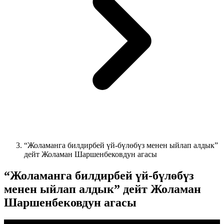
“Жоламанга билдирбей үй-бүлөбүз менен ыйлап алдык”
дейт Жоламан Шаршенбековдун агасы
“Жоламанга билдирбей үй-бүлөбүз
менен ыйлап алдык” дейт Жоламан
Шаршенбековдун агасы