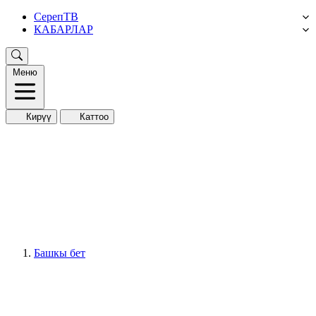
СерепТВ
КАБАРЛАР
Меню
Кирүү
Каттоо
Башкы бет