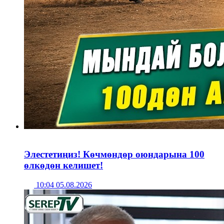
Элестетиңиз! Көчмөндөр оюндарына 100
өлкөдөн келишет!
10:04 05.08.2026