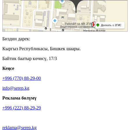
Биздин дарек:
Кыргыз Республикасы, Бишкек шаары.
Байтик баатыр көчөсү, 17/3
Кеӊсе
+996 (770) 88-29-00
info@serep.kg
Реклама бөлүмү
+996 (222) 88-29-29
reklama@serep.kg