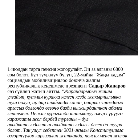
1-июлдан тарта пенсия жогорулайт. Эң аз алганы 6800
сом болот. Бул тууралуу бүгүн, 22-майда “Жаңы кадам”
социалдык мобилизициялоо боюнча жалпы
республикалык кеңешмеде президент
Садыр Жапаров
сөз сүйлөп жатып айтты.
"Жарандарыбыз жашы
улгайып, кутман куракка келген кезде жакырчылыкка
туш болуп, ар бир тыйынды санап, баарын үнөмдөөгө
аргасыз болгондо өзгөчө бизди кыжырданткан абалга
кептелет. Пенсия курагында татыктуу өмүр сүрүүгө
каражаты жол бербей турганы – бул
акыйкатсыздыктын акыйкатсыздыгы десек да туура
болот. Так ушул себептен 2021-жылы Конституцияга
өзгөртүүлөр киргизилип жатканда, пенсия менен жөлөк