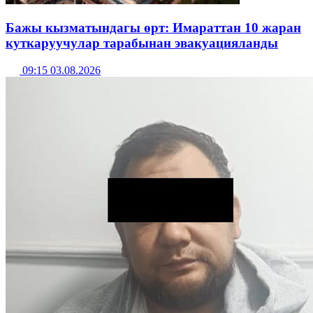
Бажы кызматындагы өрт: Имараттан 10 жаран
куткаруучулар тарабынан эвакуацияланды
09:15 03.08.2026