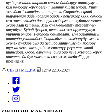
пулдар жашоо шартын камсыздандыруу минимумунан
кем болбошу керек деген пунктту киргизгенбиз.
Ушул
жылдын 1-октябрынан тартып Социалдык фонд
тарабынан дайындалган бардык пенсиялар 6800 сомдон
кем эмес өлчөмдө болоорун сиздерге чоң кубаныч менен
жарыялай кетейин. Мен бул мөөнөттү тездетүүнү
өтүндүм. Кудай буюрса, пенсияны жогорулатуунун
биринчи этабы 1-июлдан башталат.
Бул багыттагы
иштерди улантабыз. Социалдык төлөмдөрүбүз менен
жөлөк пулдарыбыз да жашоо минимумунан жогору
турган чекке тез арада жеткирүү үчүн талыкпай
иштейбиз. Ооба, албетте, буга бир нече жылдар керек,
ошентсе да бул максатка сөзсүз жетебиз!"
деди
президент.
СЕРЕП МЕДИА
12:49 22.05.2024
ОКШОШ КАБАРЛАР