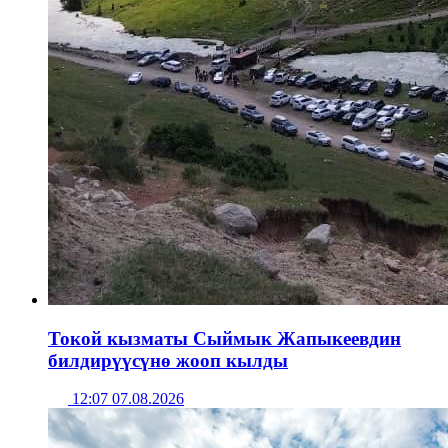
Токой кызматы Сыймык Жапыкеевдин
билдирүүсүнө жооп кылды
12:07 07.08.2026