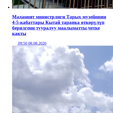
Маданият министрлиги Тарых музейинин
4-5-кабаттары Кытай тарапка өткөрүлүп
берилгени тууралуу маалыматты четке
какты
09:50 08.08.2026