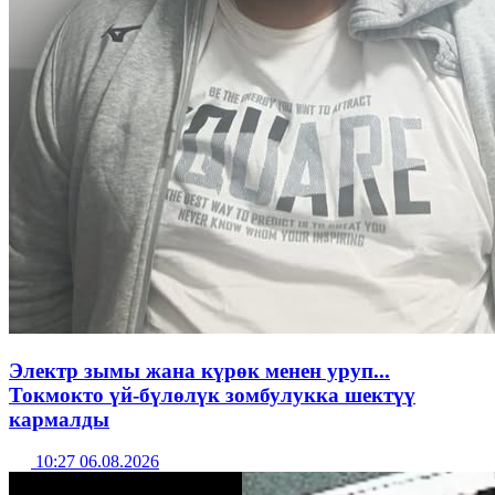
Электр зымы жана күрөк менен уруп...
Токмокто үй-бүлөлүк зомбулукка шектүү
кармалды
10:27 06.08.2026