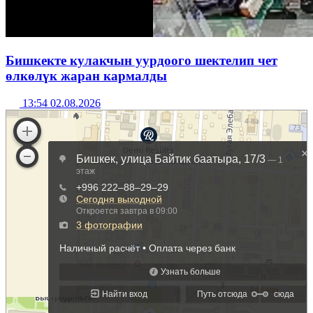
Бишкекте кулакчын уурдоого шектелип чет
өлкөлүк жаран кармалды
13:54 02.08.2026