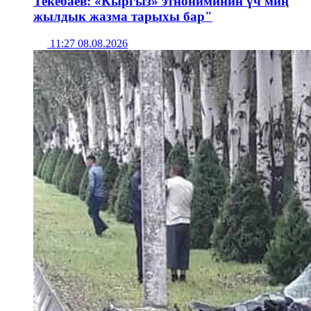
Текебаев: «Кыргыз» этнониминин үч миң
жылдык жазма тарыхы бар"
11:27 08.08.2026