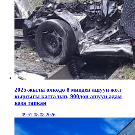
2025-жылы өлкөдө 8 миңден ашуун жол
кырсыгы катталып, 900дөн ашуун адам
каза тапкан
09:57 08.08.2026