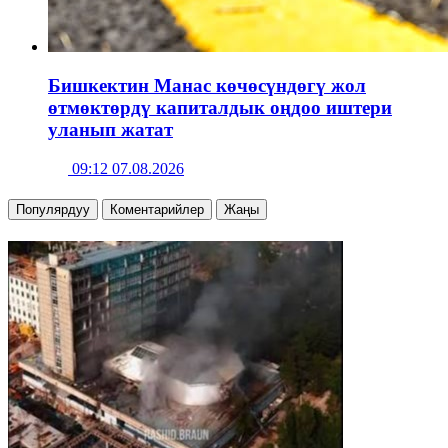
Бишкектин Манас көчөсүндөгү жол
өтмөктөрдү капиталдык оңдоо иштери
уланып жатат
09:12 07.08.2026
Популярдуу
Коментарийлер
Жаңы