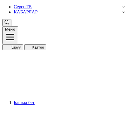
СерепТВ
КАБАРЛАР
Меню
Кирүү
Каттоо
Башкы бет