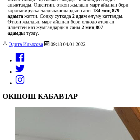
аныкталды. Ошентип, өткөн жылдын март айынан бери
коронавируска чалдыккандардын саны
184 миң 879
адамга
жетти. Соңку суткада
2 адам
өлүмү катталды.
Өткөн жылдын март айынан бери өлкөдө аталган
илдеттен көз жумгандардын саны
2 миң 807
адамды
түздү.
Эдита Ильясова
09:18 04.01.2022
ОКШОШ КАБАРЛАР