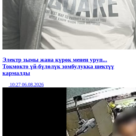
Электр зымы жана күрөк менен уруп...
Токмокто үй-бүлөлүк зомбулукка шектүү
кармалды
10:27 06.08.2026