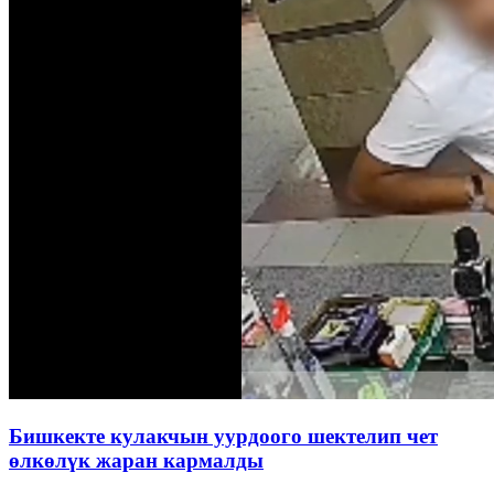
Бишкекте кулакчын уурдоого шектелип чет
өлкөлүк жаран кармалды