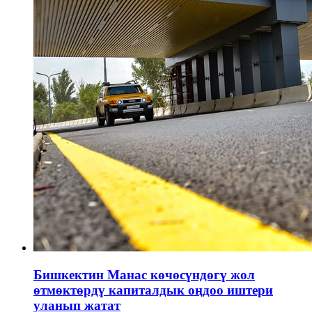
Бишкектин Манас көчөсүндөгү жол
өтмөктөрдү капиталдык оңдоо иштери
уланып жатат