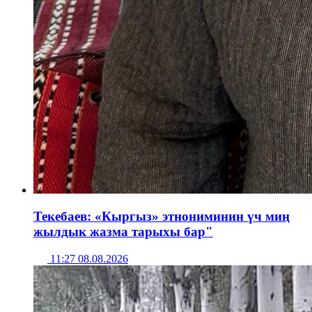
Текебаев: «Кыргыз» этнониминин үч миң
жылдык жазма тарыхы бар"
11:27 08.08.2026