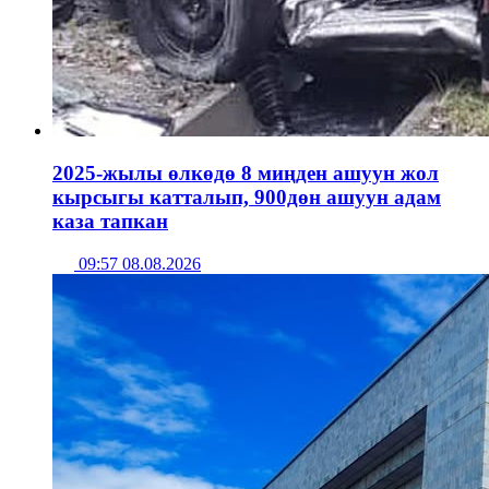
2025-жылы өлкөдө 8 миңден ашуун жол
кырсыгы катталып, 900дөн ашуун адам
каза тапкан
09:57 08.08.2026