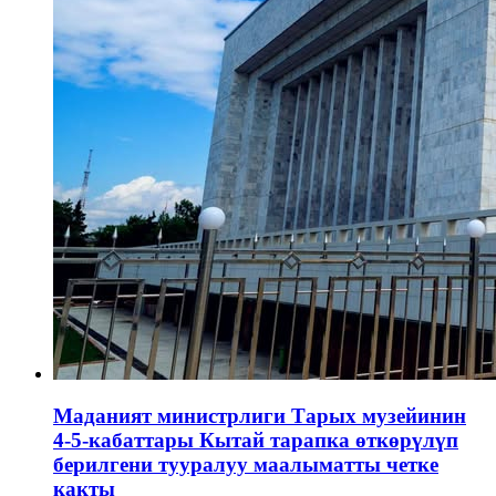
Маданият министрлиги Тарых музейинин
4-5-кабаттары Кытай тарапка өткөрүлүп
берилгени тууралуу маалыматты четке
какты