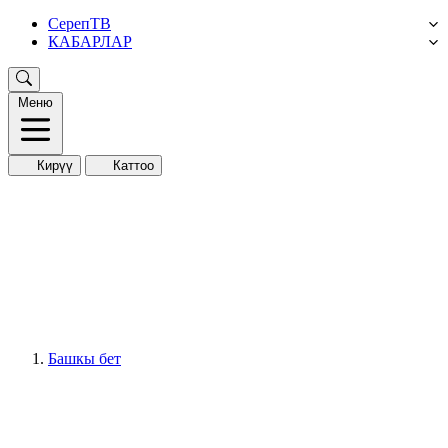
СерепТВ
КАБАРЛАР
Меню
Кирүү
Каттоо
Башкы бет