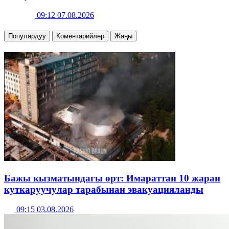
09:12 07.08.2026
Популярдуу
Коментарийлер
Жаңы
Бажы кызматындагы өрт: Имараттан 10 жаран
куткаруучулар тарабынан эвакуацияланды
09:15 03.08.2026