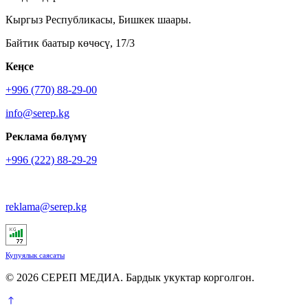
Кыргыз Республикасы, Бишкек шаары.
Байтик баатыр көчөсү, 17/3
Кеӊсе
+996 (770) 88-29-00
info@serep.kg
Реклама бөлүмү
+996 (222) 88-29-29
reklama@serep.kg
Купуялык саясаты
© 2026 СЕРЕП МЕДИА. Бардык укуктар корголгон.