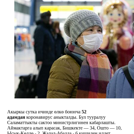
Акыркы сутка ичинде өлкө боюнча
52
адамдан
коронавирус аныкталды. Бул тууралуу
Саламаттыкты сактоо министрлигинен кабарлашты.
Аймактарга алып карасак, Бишкекте — 34, Ошто — 10,
Ысык-Көлдө - 2, Жалал-Абадда - 6 кишиден илдет