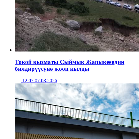
Токой кызматы Сыймык Жапыкеевдин
билдирүүсүнө жооп кылды
12:07 07.08.2026