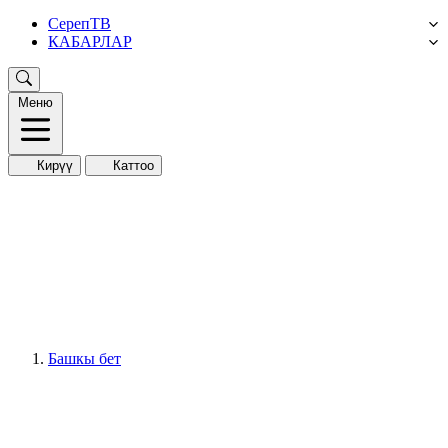
СерепТВ
КАБАРЛАР
Меню
Кирүү
Каттоо
Башкы бет