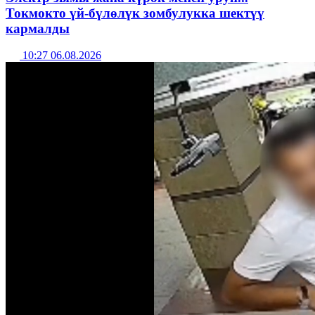
Токмокто үй-бүлөлүк зомбулукка шектүү
кармалды
10:27 06.08.2026