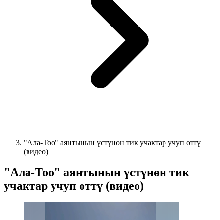
"Ала-Тоо" аянтынын үстүнөн тик учактар учуп өттү
(видео)
"Ала-Тоо" аянтынын үстүнөн тик
учактар учуп өттү (видео)