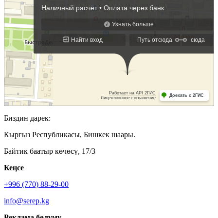
Биздин дарек:
Кыргыз Республикасы, Бишкек шаары.
Байтик баатыр көчөсү, 17/3
Кеӊсе
+996 (770) 88-29-00
info@serep.kg
Реклама бөлүмү