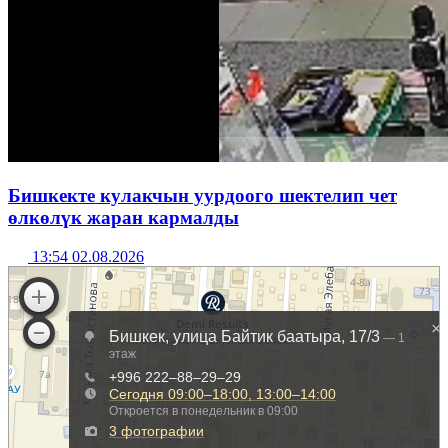
Бишкекте кулакчын уурдоого шектелип чет
өлкөлүк жаран кармалды
13:54 02.08.2026