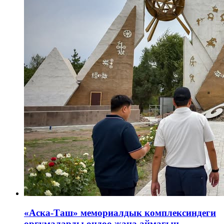
«Аска-Таш» мемориалдык комплексиндеги
оргумаларды оңдоо жана аймагын