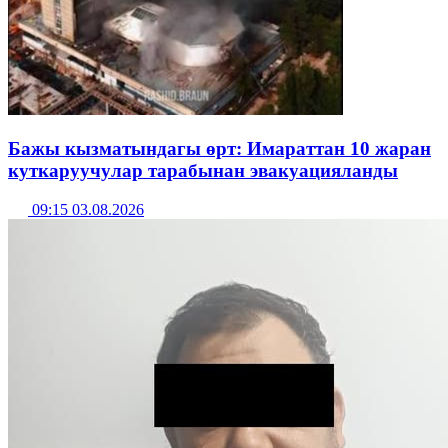
Бажы кызматындагы өрт: Имараттан 10 жаран
куткаруучулар тарабынан эвакуацияланды
09:15 03.08.2026