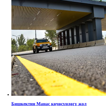
Бишкектин Манас көчөсүндөгү жол