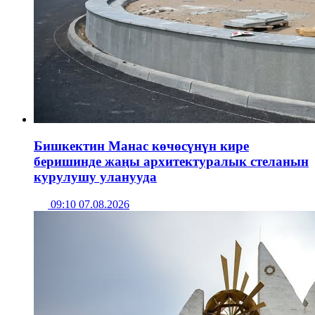
Бишкектин Манас көчөсүнүн кире
беришинде жаңы архитектуралык стеланын
курулушу уланууда
09:10 07.08.2026