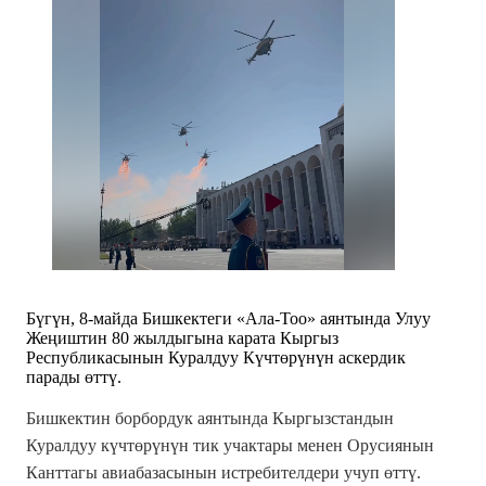
Бүгүн, 8-майда Бишкектеги «Ала-Тоо» аянтында Улуу
Жеңиштин 80 жылдыгына карата Кыргыз
Республикасынын Куралдуу Күчтөрүнүн аскердик
парады өттү.
Бишкектин борбордук аянтында Кыргызстандын
Куралдуу күчтөрүнүн тик учактары менен Орусиянын
Канттагы авиабазасынын истребителдери учуп өттү.