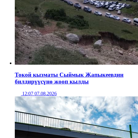
Токой кызматы Сыймык Жапыкеевдин
билдирүүсүнө жооп кылды
12:07 07.08.2026