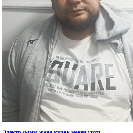
Электр зымы жана күрөк менен уруп...