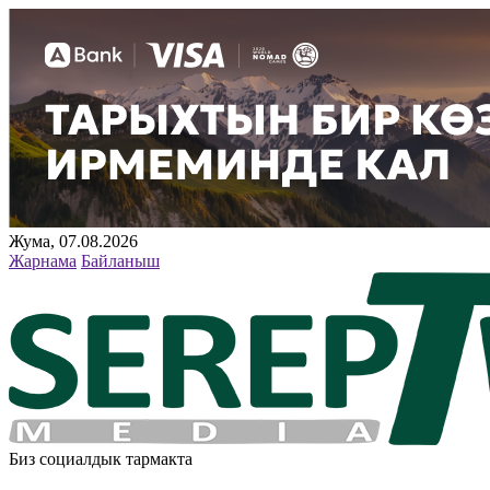
Жума, 07.08.2026
Жарнама
Байланыш
Биз социалдык тармакта