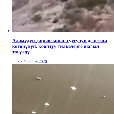
Аламүдүн дарыясынын суусунун деңгээли
көтөрүлүп, кооптуу тилкелерге шагыл
төгүлдү
08:40 06.08.2026