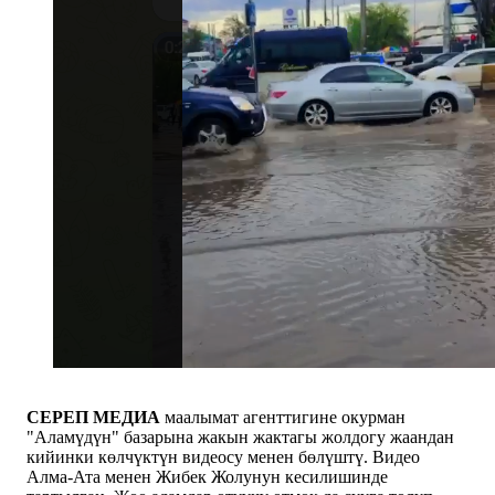
СЕРЕП МЕДИА
маалымат агенттигине окурман
"Аламүдүн" базарына жакын жактагы жолдогу жаандан
кийинки көлчүктүн видеосу менен бөлүштү. Видео
Алма-Ата менен Жибек Жолунун кесилишинде