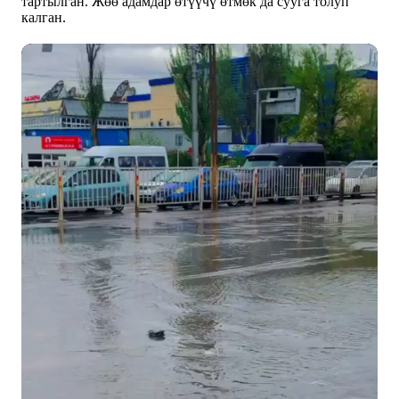
тартылган. Жөө адамдар өтүүчү өтмөк да сууга толуп
калган.