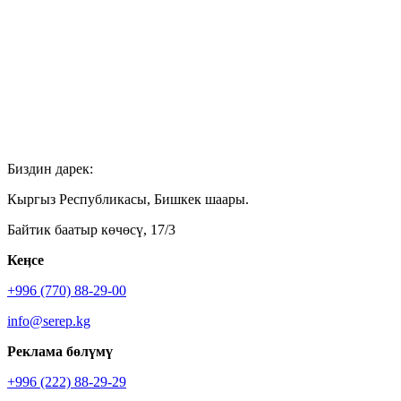
Биздин дарек:
Кыргыз Республикасы, Бишкек шаары.
Байтик баатыр көчөсү, 17/3
Кеӊсе
+996 (770) 88-29-00
info@serep.kg
Реклама бөлүмү
+996 (222) 88-29-29