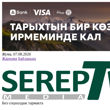
Жума, 07.08.2026
Жарнама
Байланыш
Биз социалдык тармакта