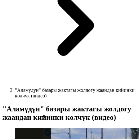
"Аламүдүн" базары жактагы жолдогу жаандан кийинки
көлчүк (видео)
"Аламүдүн" базары жактагы жолдогу
жаандан кийинки көлчүк (видео)