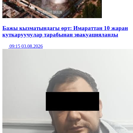
Бажы кызматындагы өрт: Имараттан 10 жаран
куткаруучулар тарабынан эвакуацияланды
09:15 03.08.2026