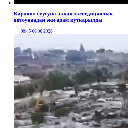
Каракол суусуна аккан экспедициялык
автоунаадан эки адам куткарылды
08:45 06.08.2026