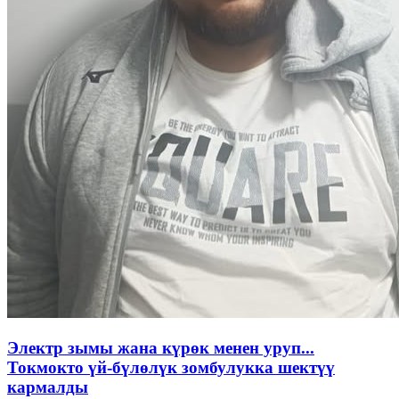
Электр зымы жана күрөк менен уруп...
Токмокто үй-бүлөлүк зомбулукка шектүү
кармалды