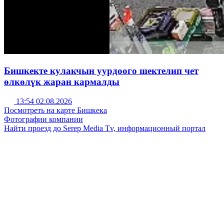
Бишкекте кулакчын уурдоого шектелип чет
өлкөлүк жаран кармалды
13:54 02.08.2026
Посмотреть на карте Бишкека
Фотографии компании
Найти проезд до Serep Media Tv, информационный портал