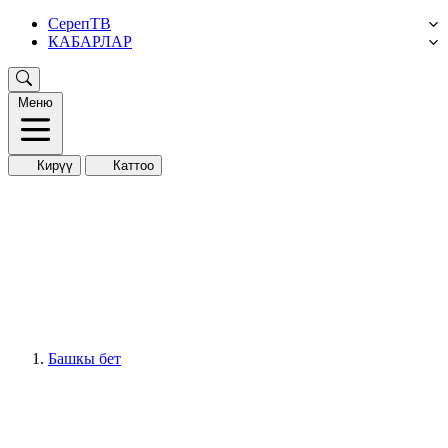
СерепТВ
КАБАРЛАР
Меню
Кирүү
Каттоо
Башкы бет