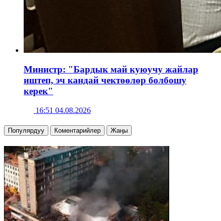
Министр: "Бардык май куюучу жайлар
иштеп, эч кандай чектөөлөр болбошу
керек"
16:51 04.08.2026
Популярдуу
Коментарийлер
Жаңы