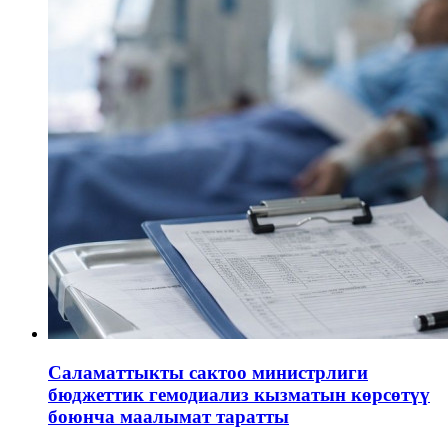
Саламаттыкты сактоо министрлиги
бюджеттик гемодиализ кызматын көрсөтүү
боюнча маалымат таратты