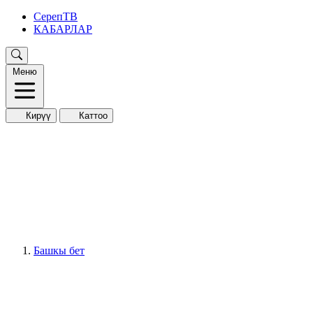
СерепТВ
КАБАРЛАР
Меню
Кирүү
Каттоо
Башкы бет