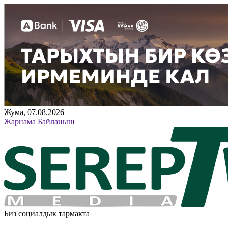
Жума, 07.08.2026
Жарнама
Байланыш
Биз социалдык тармакта