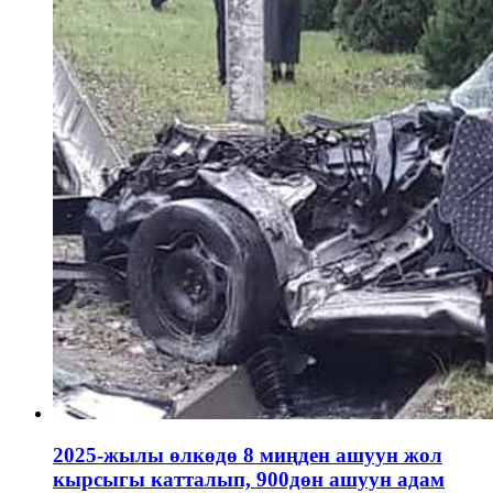
2025-жылы өлкөдө 8 миңден ашуун жол
кырсыгы катталып, 900дөн ашуун адам