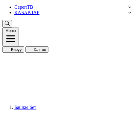
СерепТВ
КАБАРЛАР
Меню
Кирүү
Каттоо
Башкы бет