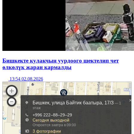
Бишкекте кулакчын уурдоого шектелип чет
өлкөлүк жаран кармалды
13:54 02.08.2026