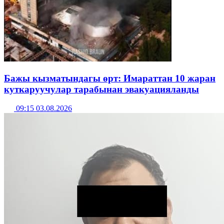
Бажы кызматындагы өрт: Имараттан 10 жаран
куткаруучулар тарабынан эвакуацияланды
09:15 03.08.2026