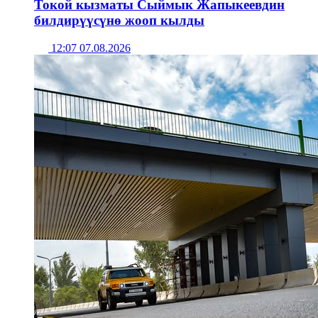
Токой кызматы Сыймык Жапыкеевдин
билдирүүсүнө жооп кылды
12:07 07.08.2026