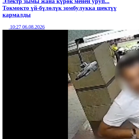
Электр зымы жана күрөк менен уруп...
Токмокто үй-бүлөлүк зомбулукка шектүү
кармалды
10:27 06.08.2026