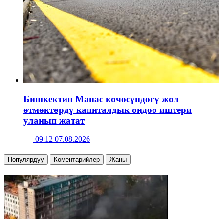
Бишкектин Манас көчөсүндөгү жол
өтмөктөрдү капиталдык оңдоо иштери
уланып жатат
09:12 07.08.2026
Популярдуу
Коментарийлер
Жаңы