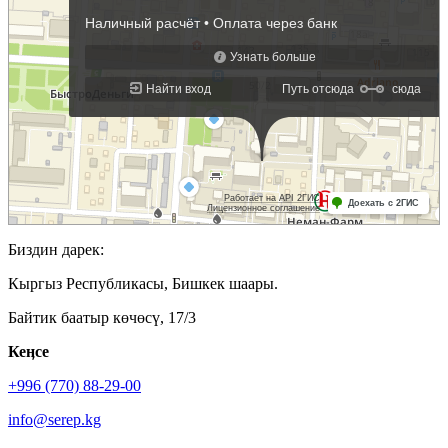
Биздин дарек:
Кыргыз Республикасы, Бишкек шаары.
Байтик баатыр көчөсү, 17/3
Кеӊсе
+996 (770) 88-29-00
info@serep.kg