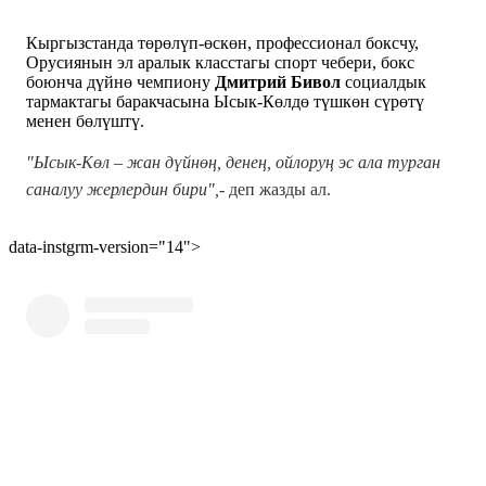
Кыргызстанда төрөлүп-өскөн, профессионал боксчу,
Орусиянын эл аралык класстагы спорт чебери, бокс
боюнча дүйнө чемпиону
Дмитрий Бивол
социалдык
тармактагы баракчасына Ысык-Көлдө түшкөн сүрөтү
менен бөлүштү.
"Ысык-Көл – жан дүйнөң, денең, ойлоруң эс ала турган
саналуу жерлердин бири",-
деп жазды ал.
data-instgrm-version="14">