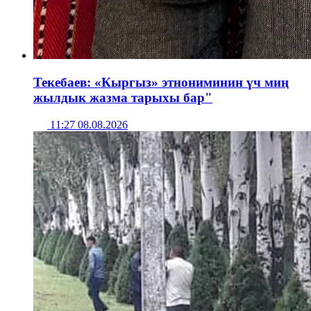
Текебаев: «Кыргыз» этнониминин үч миң
жылдык жазма тарыхы бар"
11:27 08.08.2026