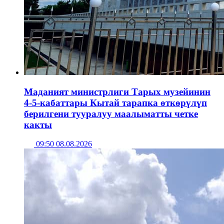
Маданият министрлиги Тарых музейинин
4-5-кабаттары Кытай тарапка өткөрүлүп
берилгени тууралуу маалыматты четке
какты
09:50 08.08.2026