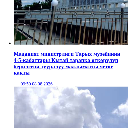
Маданият министрлиги Тарых музейинин
4-5-кабаттары Кытай тарапка өткөрүлүп
берилгени тууралуу маалыматты четке
какты
09:50 08.08.2026