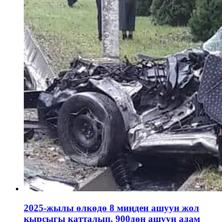
2025-жылы өлкөдө 8 миңден ашуун жол
кырсыгы катталып, 900дөн ашуун адам