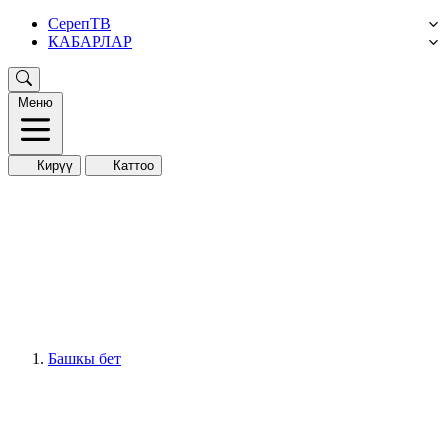
СерепТВ
КАБАРЛАР
Меню
Кирүү
Каттоо
Башкы бет