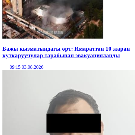
Бажы кызматындагы өрт: Имараттан 10 жаран
куткаруучулар тарабынан эвакуацияланды
09:15 03.08.2026