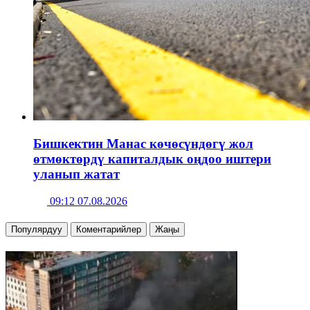
Бишкектин Манас көчөсүндөгү жол
өтмөктөрдү капиталдык оңдоо иштери
уланып жатат
09:12 07.08.2026
Популярдуу
Коментарийлер
Жаңы