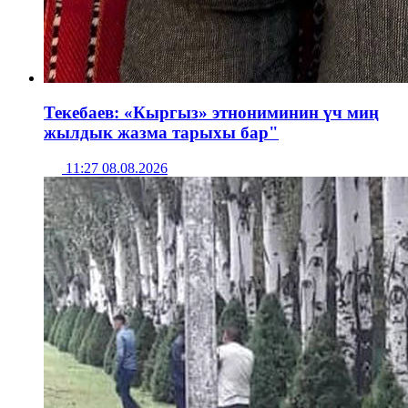
Текебаев: «Кыргыз» этнониминин үч миң
жылдык жазма тарыхы бар"
11:27 08.08.2026