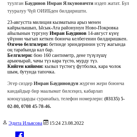
туулган
Баудинов Имран Ялкуновичти
издеп жатат. Бул
тууралуу Чүй ОИИБден билдиришти.
23-августта милиция кызматына арыз менен
кайрылышып, Ысык-Ата районунун Ново-Покровка
айылынын тургуну
Имран Баудинов
14-август күнү
үйүнөн чыгып кеткен боюнча келбегенин билдиришкен.
Өзгөчө белгилери:
бетинде эриндеринин үстү жагында
оң тарабында кал бар.
Белгилери:
бою 160 сантиметр, дене түзүлүшү
арыкчырай, чачы түз кара түстө, мурду түз.
Кийген кийими:
кызыл түстөгү футболка, кара чолок
шым, бутунда тапочка.
Эгер сиздер
Имран Баудиновдун
жүргөн жери боюнча
кандайдыр бир маалымат билсеңиз, кабарлап
коюңуздарды суранабыз, телефон номерлери:
(03135) 5-
02-80, 0708 45-78-46.
Эдита Ильясова
15:24 23.08.2022