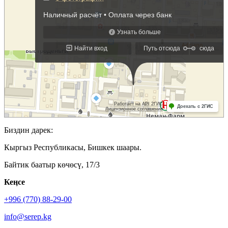
Биздин дарек:
Кыргыз Республикасы, Бишкек шаары.
Байтик баатыр көчөсү, 17/3
Кеӊсе
+996 (770) 88-29-00
info@serep.kg