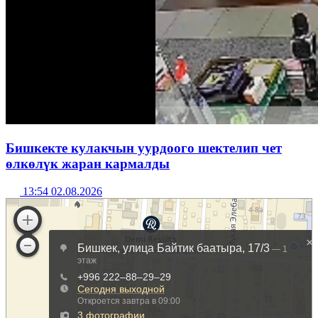
Бишкекте кулакчын уурдоого шектелип чет
өлкөлүк жаран кармалды
13:54 02.08.2026