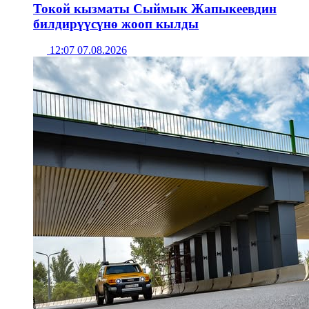
Токой кызматы Сыймык Жапыкеевдин
билдирүүсүнө жооп кылды
12:07 07.08.2026