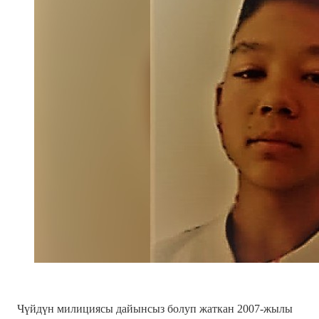
Чүйдүн милициясы дайынсыз болуп жаткан 2007-жылы