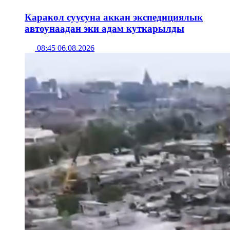
Каракол суусуна аккан экспедициялык
автоунаадан эки адам куткарылды
08:45 06.08.2026