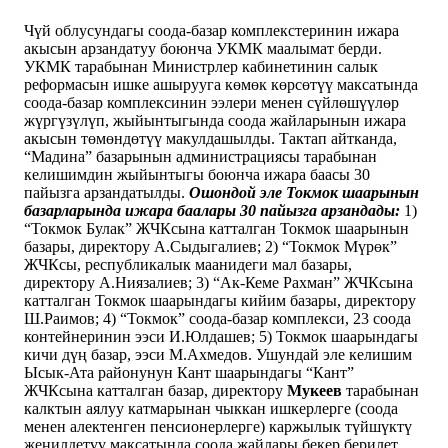
Чүй облусундагы соода-базар комплекстеринин ижара
акысын арзандатуу боюнча УКМК маалымат берди.
УКМК тарабынан Министрлер кабинетинин салык
реформасын ишке ашырууга көмөк көрсөтүү максатында
соода-базар комплексинин ээлери менен сүйлөшүүлөр
жүргүзүлүп, жыйынтыгында соода жайларынын ижара
акысын төмөндөтүү макулдашылды. Тактап айтканда,
“Мадина” базарынын администрациясы тарабынан
келишимдин жыйынтыгы боюнча ижара баасы 30
пайызга арзандатылды.
Ошондой эле Токмок шаарынын
базарларында ижара баалары 30 пайызга арзандады:
1)
“Токмок Булак” ЖЧКсына катталган Токмок шаарынын
базары, директору А.Сыдыгалиев; 2) “Токмок Мүрөк”
ЖЧКсы, республикалык маанидеги мал базары,
директору А.Ниязалиев; 3) “Ак-Кеме Рахман” ЖЧКсына
катталган Токмок шаарындагы кийим базары, директору
Ш.Раимов; 4) “Токмок” соода-базар комплекси, 23 соода
контейнеринин ээси И.Юлдашев; 5) Токмок шаарындагы
кичи дүң базар, ээси М.Ахмедов. Ушундай эле келишим
Ысык-Ата районунун Кант шаарындагы “Кант”
ЖЧКсына катталган базар, директору
Мукеев
тарабынан
калктын аялуу катмарынан чыккан ишкерлерге (соода
менен алектенген пенсионерлерге) каржылык түйшүктү
жеңилдетүү максатында соода жайлары бекер берилет.