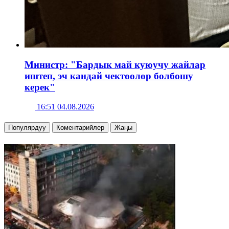
Министр: "Бардык май куюучу жайлар
иштеп, эч кандай чектөөлөр болбошу
керек"
16:51 04.08.2026
Популярдуу
Коментарийлер
Жаңы