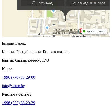
Биздин дарек:
Кыргыз Республикасы, Бишкек шаары.
Байтик баатыр көчөсү, 17/3
Кеӊсе
+996 (770) 88-29-00
info@serep.kg
Реклама бөлүмү
+996 (222) 88-29-29