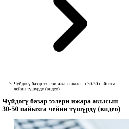
Чүйдөгү базар ээлери ижара акысын 30-50 пайызга
чейин түшүрдү (видео)
Чүйдөгү базар ээлери ижара акысын
30-50 пайызга чейин түшүрдү (видео)