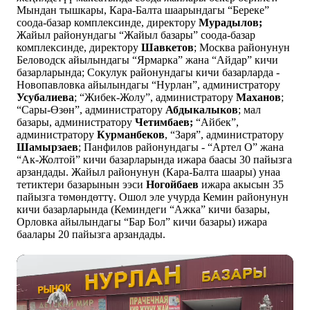
Мындан тышкары, Кара-Балта шаарындагы “Береке”
соода-базар комплексинде, директору
Мурадылов;
Жайыл районундагы “Жайыл базары” соода-базар
комплексинде, директору
Шавкетов
; Москва районунун
Беловодск айылындагы “Ярмарка” жана “Айдар” кичи
базарларында; Сокулук районундагы кичи базарларда -
Новопавловка айылындагы “Нурлан”, администратору
Усубалиева
; “Жибек-Жолу”, администратору
Маханов
;
“Сары-Өзөн”, администратору
Абдыкалыков
; мал
базары, администратору
Четимбаев;
“Айбек”,
администратору
Курманбеков
, “Заря”, администратору
Шамырзаев
; Панфилов районундагы - “Артел О” жана
“Ак-Жолтой” кичи базарларында ижара баасы 30 пайызга
арзандады. Жайыл районунун (Кара-Балта шаары) унаа
тетиктери базарынын ээси
Ногойбаев
ижара акысын 35
пайызга төмөндөттү. Ошол эле учурда Кемин районунун
кичи базарларында (Кеминдеги “Ажка” кичи базары,
Орловка айылындагы “Бар Бол” кичи базары) ижара
баалары 20 пайызга арзандады.