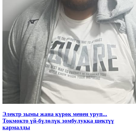
Электр зымы жана күрөк менен уруп...
Токмокто үй-бүлөлүк зомбулукка шектүү
кармалды