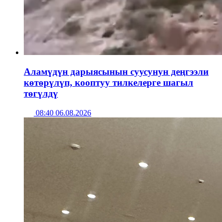
Аламүдүн дарыясынын суусунун деңгээли
көтөрүлүп, кооптуу тилкелерге шагыл
төгүлдү
08:40 06.08.2026