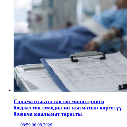
Саламаттыкты сактоо министрлиги
бюджеттик гемодиализ кызматын көрсөтүү
боюнча маалымат таратты
08:50 06.08.2026