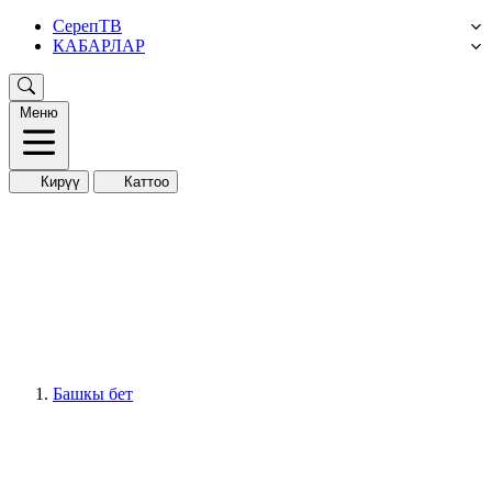
СерепТВ
КАБАРЛАР
Меню
Кирүү
Каттоо
Башкы бет