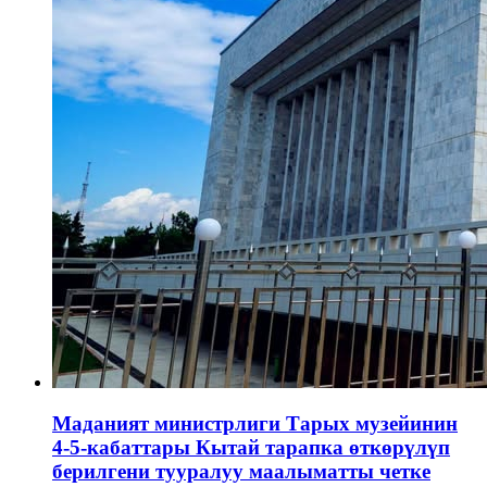
Маданият министрлиги Тарых музейинин
4-5-кабаттары Кытай тарапка өткөрүлүп
берилгени тууралуу маалыматты четке