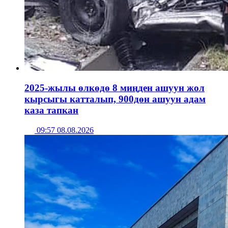
2025-жылы өлкөдө 8 миңден ашуун жол
кырсыгы катталып, 900дөн ашуун адам
каза тапкан
09:57 08.08.2026