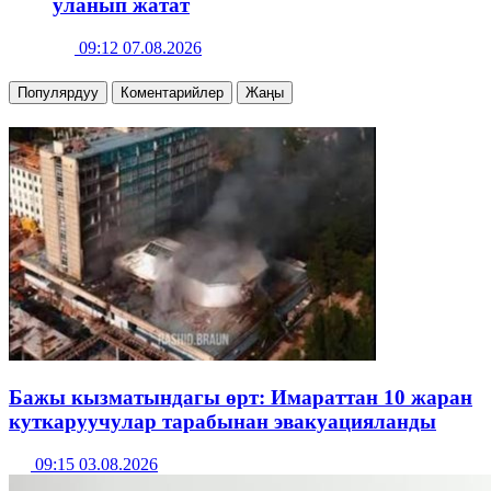
уланып жатат
09:12 07.08.2026
Популярдуу
Коментарийлер
Жаңы
Бажы кызматындагы өрт: Имараттан 10 жаран
куткаруучулар тарабынан эвакуацияланды
09:15 03.08.2026