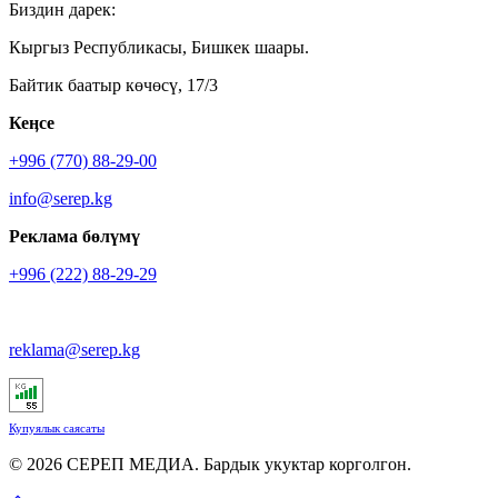
Биздин дарек:
Кыргыз Республикасы, Бишкек шаары.
Байтик баатыр көчөсү, 17/3
Кеӊсе
+996 (770) 88-29-00
info@serep.kg
Реклама бөлүмү
+996 (222) 88-29-29
reklama@serep.kg
Купуялык саясаты
© 2026 СЕРЕП МЕДИА. Бардык укуктар корголгон.