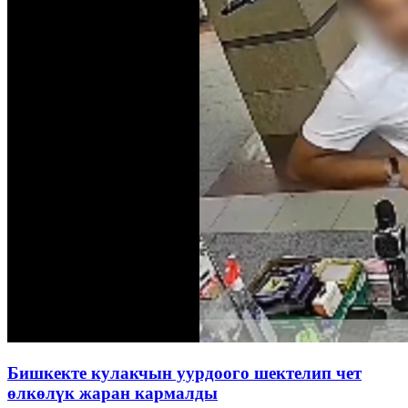
Бишкекте кулакчын уурдоого шектелип чет
өлкөлүк жаран кармалды