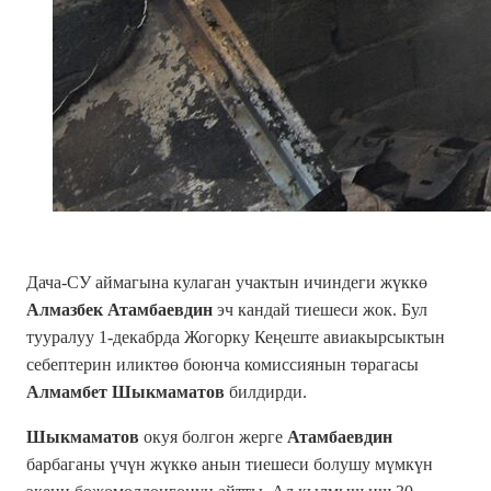
Дача-СУ аймагына кулаган учактын ичиндеги жүккө
Алмазбек Атамбаевдин
эч кандай тиешеси жок. Бул
тууралуу 1-декабрда Жогорку Кеңеште авиакырсыктын
себептерин иликтөө боюнча комиссиянын төрагасы
Алмамбет Шыкмаматов
билдирди.
Шыкмаматов
окуя болгон жерге
Атамбаевдин
барбаганы үчүн жүккө анын тиешеси болушу мүмкүн