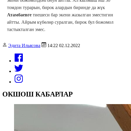
экени божомолдонгонун айтты. Ал кылмыш иш 30
томдон турарын, бирок алардын биринде да жүк
Атамбаевге
тиешеси бар экени жазылган эместигин
айтты. Айрым күбөлөр суралган, бирок бул божомол
тастыкталган эмес.
Эдита Ильясова
14:22 02.12.2022
ОКШОШ КАБАРЛАР