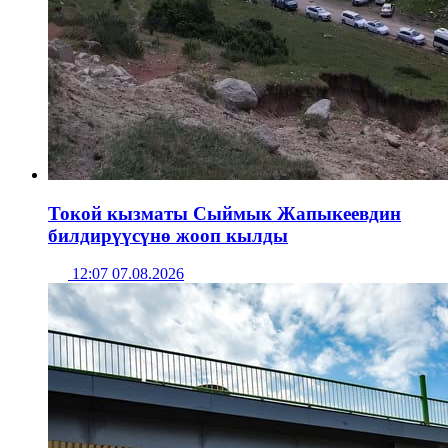
Токой кызматы Сыймык Жапыкеевдин
билдирүүсүнө жооп кылды
12:07 07.08.2026