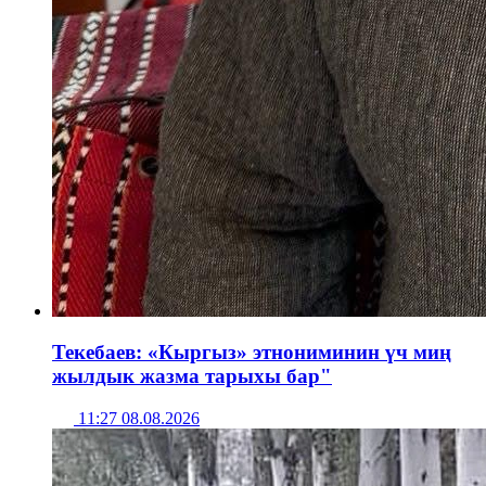
Текебаев: «Кыргыз» этнониминин үч миң
жылдык жазма тарыхы бар"
11:27 08.08.2026