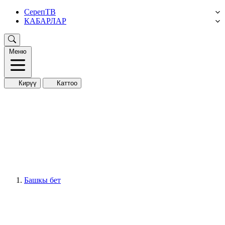
СерепТВ
КАБАРЛАР
Меню
Кирүү
Каттоо
Башкы бет