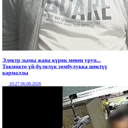
Электр зымы жана күрөк менен уруп...
Токмокто үй-бүлөлүк зомбулукка шектүү
кармалды
10:27 06.08.2026