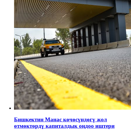
Бишкектин Манас көчөсүндөгү жол
өтмөктөрдү капиталдык оңдоо иштери