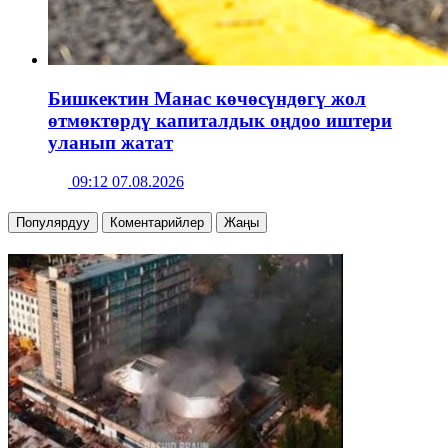
Бишкектин Манас көчөсүндөгү жол
өтмөктөрдү капиталдык оңдоо иштери
уланып жатат
09:12 07.08.2026
Популярдуу
Коментарийлер
Жаңы