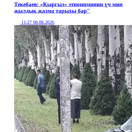
Текебаев: «Кыргыз» этнониминин үч миң
жылдык жазма тарыхы бар"
11:27 08.08.2026