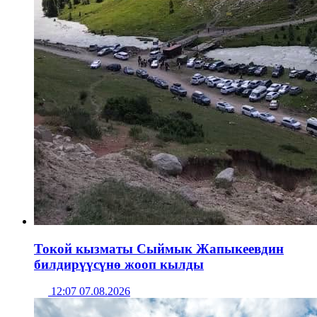
Токой кызматы Сыймык Жапыкеевдин
билдирүүсүнө жооп кылды
12:07 07.08.2026