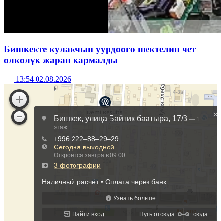
Бишкекте кулакчын уурдоого шектелип чет
өлкөлүк жаран кармалды
13:54 02.08.2026