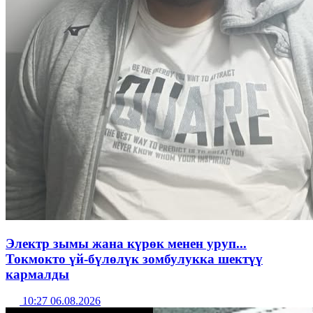
Электр зымы жана күрөк менен уруп...
Токмокто үй-бүлөлүк зомбулукка шектүү
кармалды
10:27 06.08.2026