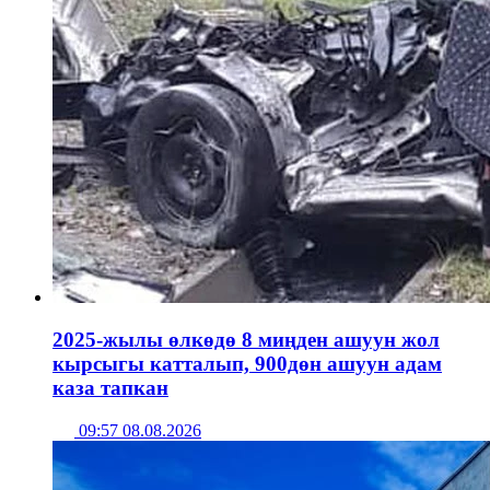
2025-жылы өлкөдө 8 миңден ашуун жол
кырсыгы катталып, 900дөн ашуун адам
каза тапкан
09:57 08.08.2026