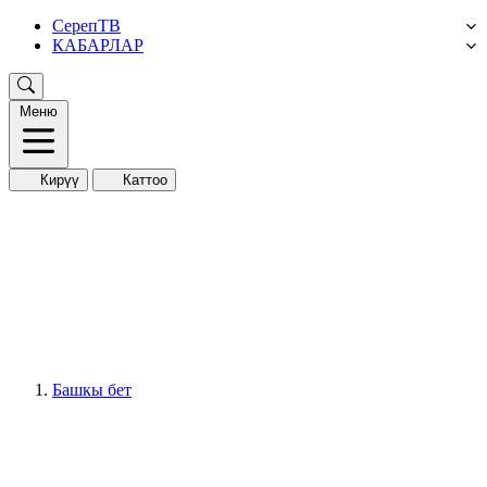
СерепТВ
КАБАРЛАР
Меню
Кирүү
Каттоо
Башкы бет