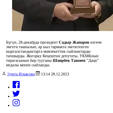
Бүгүн, 28-декабрда президент
Садыр Жапаров
өзгөчө
эмгеги таанылып, ар кыл тармакта эмгектенген
кыргызстандыктарга мамлекеттик сыйлыктарды
тапшырды. Жогорку Кеңештин депутаты, УКМКнын
төрагасынын бир тууганы
Шаирбек Ташиев
"Даңк"
медалы менен сыйланды.
Эдита Ильясова
13:14 28.12.2023