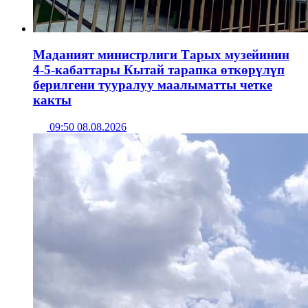
Маданият министрлиги Тарых музейинин
4-5-кабаттары Кытай тарапка өткөрүлүп
берилгени тууралуу маалыматты четке
какты
09:50 08.08.2026