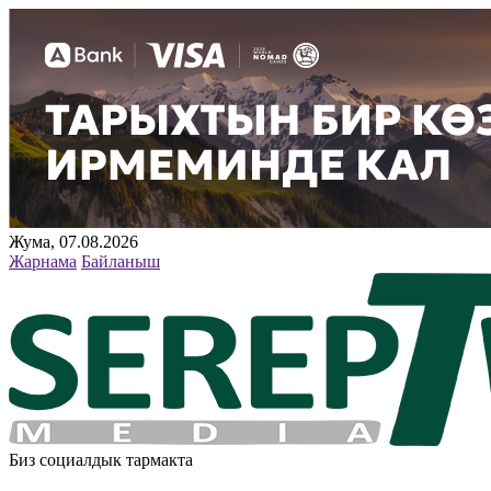
Жума, 07.08.2026
Жарнама
Байланыш
Биз социалдык тармакта