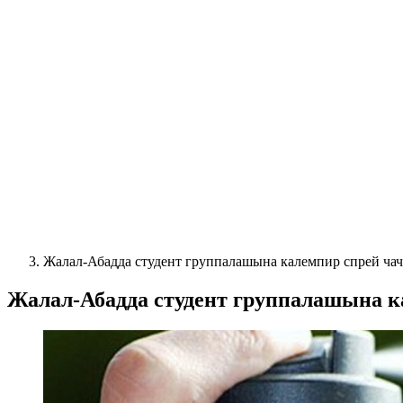
Жалал-Абадда студент группалашына калемпир спрей ча
Жалал-Абадда студент группалашына к