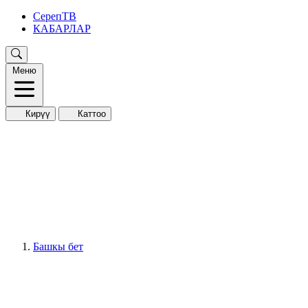
СерепТВ
КАБАРЛАР
Меню
Кирүү
Каттоо
Башкы бет