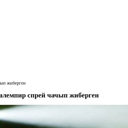
чып жиберген
алемпир спрей чачып жиберген