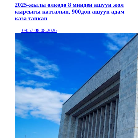
2025-жылы өлкөдө 8 миңден ашуун жол
кырсыгы катталып, 900дөн ашуун адам
каза тапкан
09:57 08.08.2026