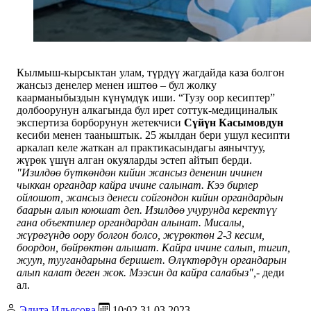
Кылмыш-кырсыктан улам, түрдүү жагдайда каза болгон
жансыз денелер менен иштөө – бул жолку
каарманыбыздын күнүмдүк иши. “Тузу оор кесиптер”
долбоорунун алкагында бул ирет соттук-медициналык
экспертиза борборунун жетекчиси
Сүйүн Касымовдун
кесиби менен тааныштык. 25 жылдан бери ушул кесипти
аркалап келе жаткан ал практикасындагы аянычтуу,
жүрөк үшүн алган окуяларды эстеп айтып берди.
"Изилдөө бүткөндөн кийин жансыз дененин ичинен
чыккан органдар кайра ичине салынат. Кээ бирлер
ойлошот, жансыз денеси сойгондон кийин органдардын
баарын алып коюшат деп. Изилдөө учурунда керектүү
гана объектилер органдардан алынат. Мисалы,
жүрөгүндө оору болгон болсо, жүрөктөн 2-3 кесим,
боордон, бөйрөктөн алышат. Кайра ичине салып, тигип,
жууп, туугандарына беришет. Өлүктөрдүн органдарын
алып калат деген жок. Мээсин да кайра салабыз",-
деди
ал.
Эдита Ильясова
10:02 31.03.2023