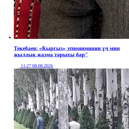
Текебаев: «Кыргыз» этнониминин үч миң
жылдык жазма тарыхы бар"
11:27 08.08.2026