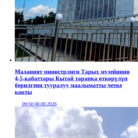
Маданият министрлиги Тарых музейинин
4-5-кабаттары Кытай тарапка өткөрүлүп
берилгени тууралуу маалыматты четке
какты
09:50 08.08.2026