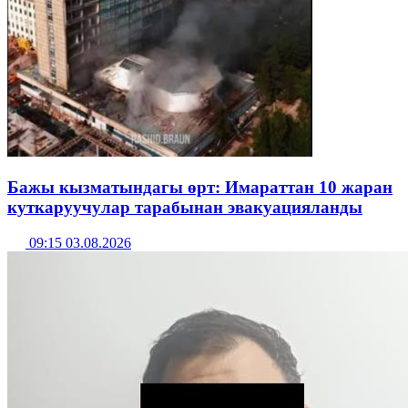
Бажы кызматындагы өрт: Имараттан 10 жаран
куткаруучулар тарабынан эвакуацияланды
09:15 03.08.2026