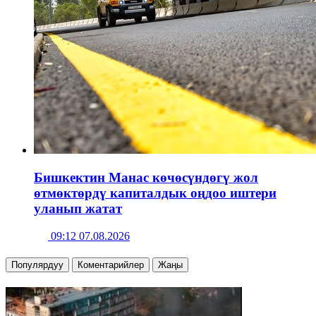
Бишкектин Манас көчөсүндөгү жол
өтмөктөрдү капиталдык оңдоо иштери
уланып жатат
09:12 07.08.2026
Популярдуу
Коментарийлер
Жаңы