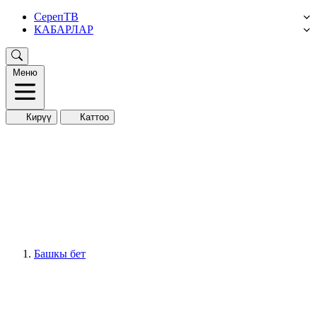
СерепТВ
КАБАРЛАР
Меню
Кирүү
Каттоо
Башкы бет