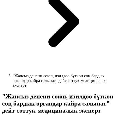
"Жансыз денени союп, изилдөө бүткөн соң бардык
органдар кайра салынат" дейт соттук-медициналык
эксперт
"Жансыз денени союп, изилдөө бүткөн
соң бардык органдар кайра салынат"
дейт соттук-медициналык эксперт