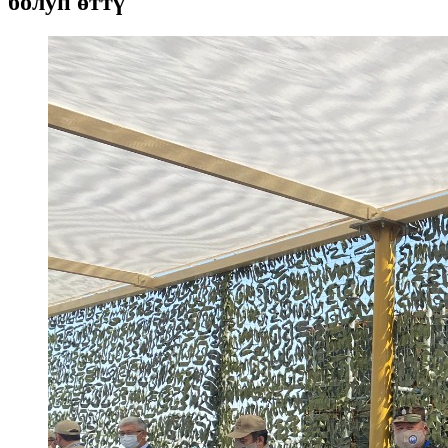
болуп өттү