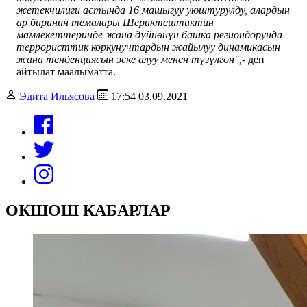
жетекчилиги астында 16 машыгуу уюштурулду, алардын
ар биринин темалары Шериктештиктин
мамлекеттеринде жана дүйнөнүн башка региондорунда
террористтик коркунучтардын жайылуу динамикасын
жана тенденциясын эске алуу менен түзүлгөн",-
деп
айтылат маалыматта.
Эдита Ильясова
17:54 03.09.2021
ОКШОШ КАБАРЛАР