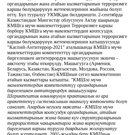
органдарынын жана атайын кызматтарынын терроризмге
каршы бөлүмдөрүнүн жетекчилеринин жыйыны болуп
өттү. Бул тууралуу УКМКдан билдиришти. 2-сентябрда
Казакстандын Мангистау облусунун Актау шаарында
КМШга мүчө мамлекеттердин Терроризмге каршы
борбору КМШга мүчө мамлекеттердин коопсуздук
органдарынын жана атайын кызматтарынын терроризмге
каршы бөлүмдөрүнүн жетекчилеринин катышуусунда
"Каспий-Антитеррор-2021" аталышында КМШга мүчө
мамлекеттердин компетенттүү органдарынын
биргелешкен антитеррордук машыгуусунун экинчи -
аяктоочу этабы өткөрүлдү. Машыгууга (Армения,
Беларусь, Казакстан, Кыргызстан, Молдова, Россия,
Тажикстан, Өзбекстан) КМШнын сегиз мамлекетинин
атайын кызматтары катышты.
"КМШга мүчө
мамлекеттердин компетенттүү органдарынын
биргелешкен антитеррордук машыгуулары
Шериктештик өлкөлөрүнүн практикалык өз ара
аракеттенүү системасынын маанилүү компоненти болуп
саналат. Алардын негизги максаты - КМШга мүчө
мамлекеттердин коопсуздук органдарынын, атайын
кызматтарынын жана башка күч структураларынын
террористтик чакырыктарга жана коркунучтарга
биргелешип каршы турууга даярдыгын жогорулатуу
болуп эсептелинет. 2001-жылдан бери КМШнын