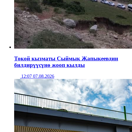
Токой кызматы Сыймык Жапыкеевдин
билдирүүсүнө жооп кылды
12:07 07.08.2026