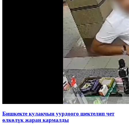
Бишкекте кулакчын уурдоого шектелип чет
өлкөлүк жаран кармалды