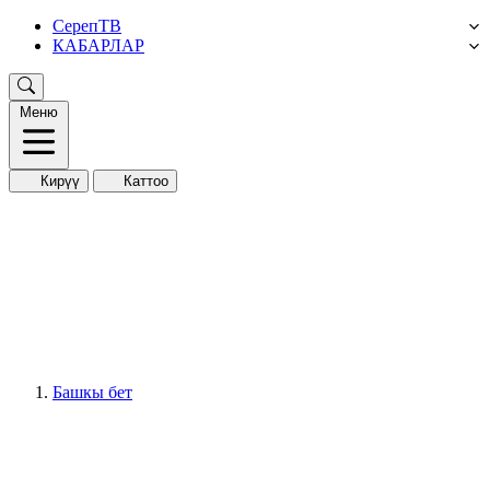
СерепТВ
КАБАРЛАР
Меню
Кирүү
Каттоо
Башкы бет