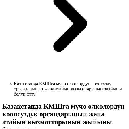
Казакстанда КМШга мүчө өлкөлөрдүн коопсуздук
органдарынын жана атайын кызматтарынын жыйыны
болуп өттү
Казакстанда КМШга мүчө өлкөлөрдүн
коопсуздук органдарынын жана
атайын кызматтарынын жыйыны