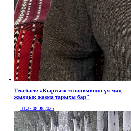
Текебаев: «Кыргыз» этнониминин үч миң
жылдык жазма тарыхы бар"
11:27 08.08.2026