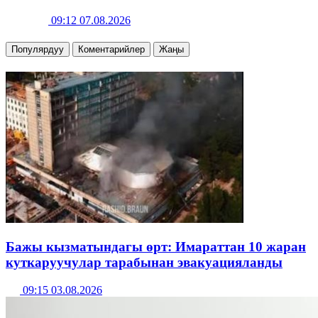
09:12 07.08.2026
Популярдуу
Коментарийлер
Жаңы
Бажы кызматындагы өрт: Имараттан 10 жаран
куткаруучулар тарабынан эвакуацияланды
09:15 03.08.2026