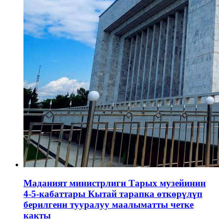
Маданият министрлиги Тарых музейинин
4-5-кабаттары Кытай тарапка өткөрүлүп
берилгени тууралуу маалыматты четке
какты