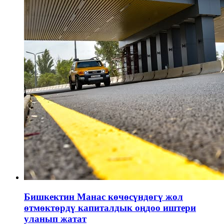
Бишкектин Манас көчөсүндөгү жол
өтмөктөрдү капиталдык оңдоо иштери
уланып жатат