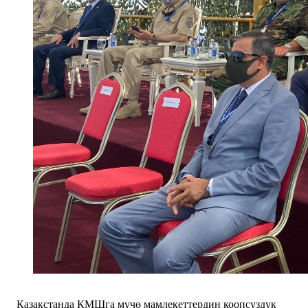
Казакстанда КМШга мүчө мамлекеттердин коопсуздук