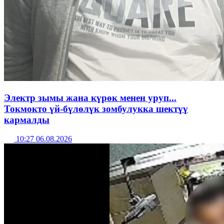
Электр зымы жана күрөк менен уруп...
Токмокто үй-бүлөлүк зомбулукка шектүү
кармалды
10:27 06.08.2026