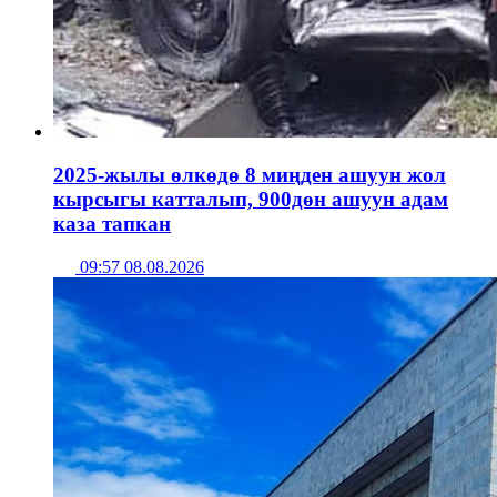
2025-жылы өлкөдө 8 миңден ашуун жол
кырсыгы катталып, 900дөн ашуун адам
каза тапкан
09:57 08.08.2026