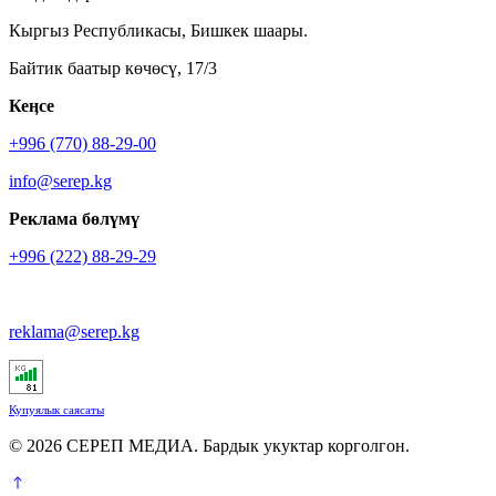
Кыргыз Республикасы, Бишкек шаары.
Байтик баатыр көчөсү, 17/3
Кеӊсе
+996 (770) 88-29-00
info@serep.kg
Реклама бөлүмү
+996 (222) 88-29-29
reklama@serep.kg
Купуялык саясаты
© 2026 СЕРЕП МЕДИА. Бардык укуктар корголгон.