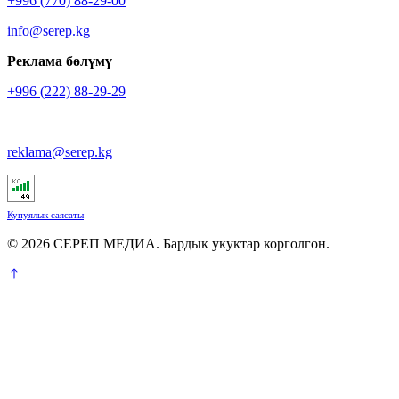
+996 (770) 88-29-00
info@serep.kg
Реклама бөлүмү
+996 (222) 88-29-29
reklama@serep.kg
Купуялык саясаты
© 2026 СЕРЕП МЕДИА. Бардык укуктар корголгон.