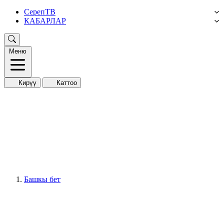
СерепТВ
КАБАРЛАР
Меню
Кирүү
Каттоо
Башкы бет