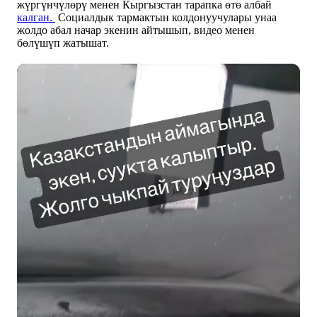
жүргүнчүлөрү менен Кыргызстан тарапка өтө албай
калган.
Социалдык тармактын колдонуучулары унаа
жолдо абал начар экенин айтышып, видео менен
бөлүшүп жатышат.