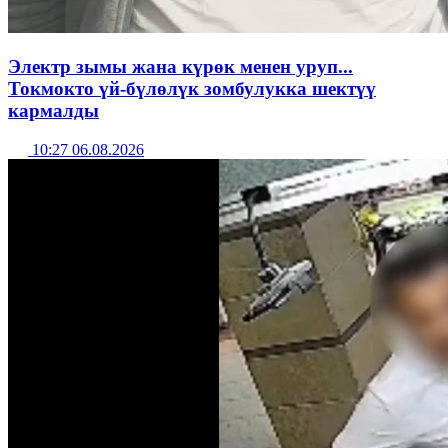
Электр зымы жана күрөк менен уруп...
Токмокто үй-бүлөлүк зомбулукка шектүү
кармалды
10:27 06.08.2026