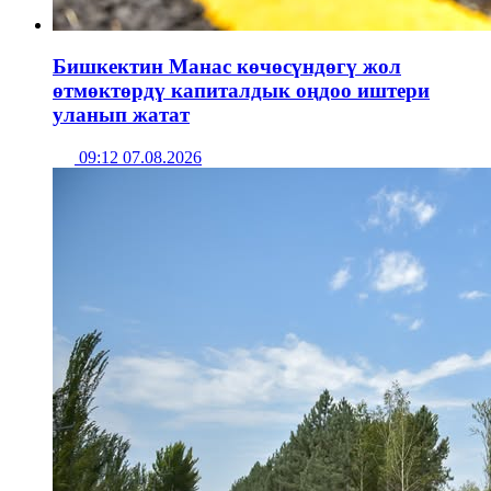
Бишкектин Манас көчөсүндөгү жол
өтмөктөрдү капиталдык оңдоо иштери
уланып жатат
09:12 07.08.2026