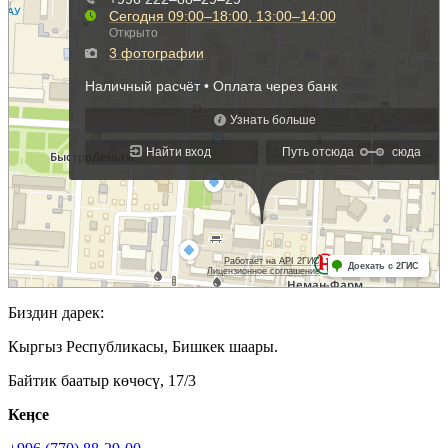
Биздин дарек:
Кыргыз Республикасы, Бишкек шаары.
Байтик баатыр көчөсү, 17/3
Кеӊсе