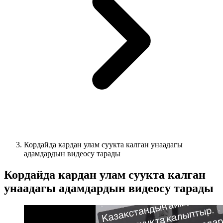
Кордайда кардан улам суукта калган унаадагы
адамдардын видеосу тарады
Кордайда кардан улам суукта калган
унаадагы адамдардын видеосу тарады