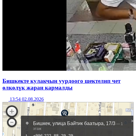
Бишкекте кулакчын уурдоого шектелип чет
өлкөлүк жаран кармалды
13:54 02.08.2026