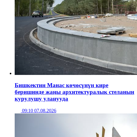
Бишкектин Манас көчөсүнүн кире
беришинде жаңы архитектуралык стеланын
курулушу уланууда
09:10 07.08.2026