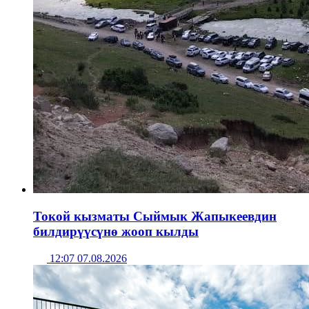
Токой кызматы Сыймык Жапыкеевдин
билдирүүсүнө жооп кылды
12:07 07.08.2026