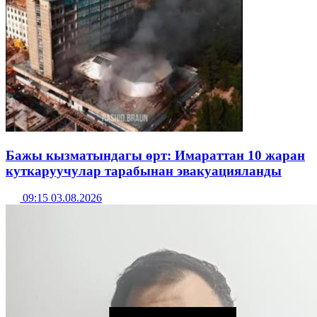
Бажы кызматындагы өрт: Имараттан 10 жаран
куткаруучулар тарабынан эвакуацияланды
09:15 03.08.2026