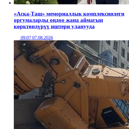
«Аска-Таш» мемориалдык комплексиндеги
оргумаларды оңдоо жана аймагын
көрктөндүрүү иштери уланууда
09:07 07.08.2026