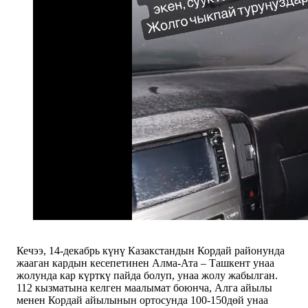
Кечээ, 14-декабрь күнү Казакстандын Кордай районунда
жааган кардын кесепетинен Алма-Ата – Ташкент унаа
жолунда кар күрткү пайда болуп, унаа жолу жабылган.
112 кызматына келген маалымат боюнча, Алга айылы
менен Кордай айылынын ортосунда 100-150дөй унаа