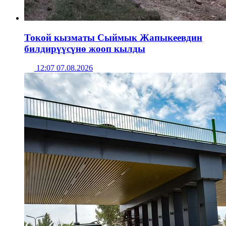
Токой кызматы Сыймык Жапыкеевдин
билдирүүсүнө жооп кылды
12:07 07.08.2026