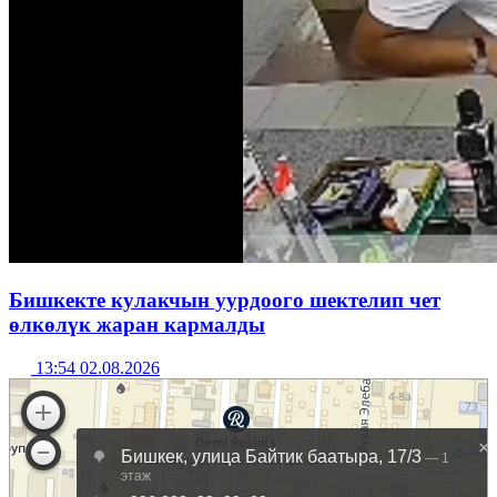
Бишкекте кулакчын уурдоого шектелип чет
өлкөлүк жаран кармалды
13:54 02.08.2026