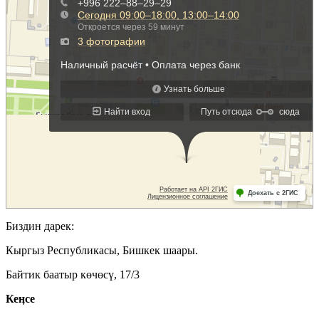
Биздин дарек:
Кыргыз Республикасы, Бишкек шаары.
Байтик баатыр көчөсү, 17/3
Кеӊсе