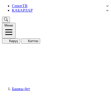
СерепТВ
КАБАРЛАР
Меню
Кирүү
Каттоо
Башкы бет