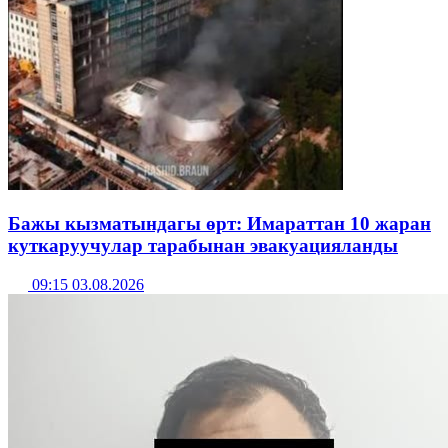
Бажы кызматындагы өрт: Имараттан 10 жаран
куткаруучулар тарабынан эвакуацияланды
09:15 03.08.2026