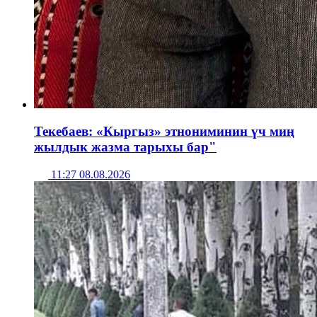
Текебаев: «Кыргыз» этнониминин үч миң
жылдык жазма тарыхы бар"
11:27 08.08.2026