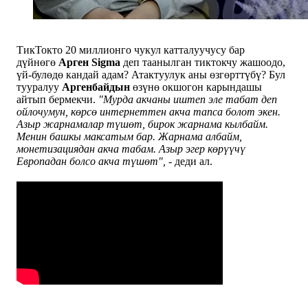
ТикТокто 20 миллионго чукул катталуучусу бар
дүйнөгө
Арген Sigma
деп таанылган тиктокчу жашоодо,
үй-булөдө кандай адам? Атактуулук аны өзгөрттүбү? Бул
тууралуу
Аргенбайдын
өзүнө окшогон карындашы
айтып бермекчи.
"Мурда акчаны иштеп эле табат деп
ойлочумун, көрсө интернеттен акча тапса болот экен.
Азыр жарнамалар түшөт, бирок жарнама кылбайм.
Менин башкы максатым бар. Жарнама албайм,
монетизациядан акча табам. Азыр эгер көрүүчү
Европадан болсо акча түшөт",
- деди ал.