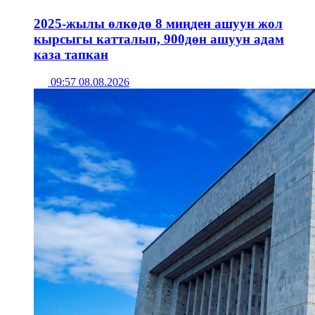
2025-жылы өлкөдө 8 миңден ашуун жол
кырсыгы катталып, 900дөн ашуун адам
каза тапкан
09:57 08.08.2026