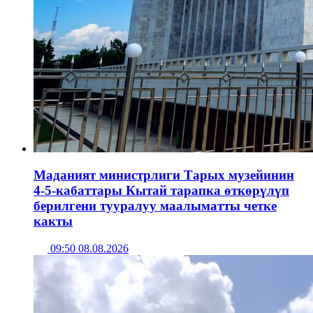
Маданият министрлиги Тарых музейинин
4-5-кабаттары Кытай тарапка өткөрүлүп
берилгени тууралуу маалыматты четке
какты
09:50 08.08.2026