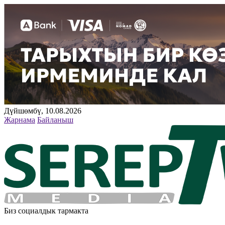
Дүйшөмбү, 10.08.2026
Жарнама
Байланыш
Биз социалдык тармакта