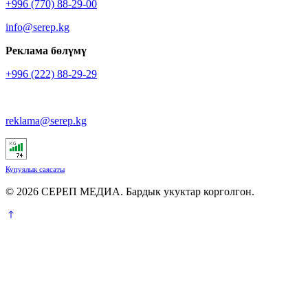
+996 (770) 88-29-00
info@serep.kg
Реклама бөлүмү
+996 (222) 88-29-29
reklama@serep.kg
Купуялык саясаты
© 2026 СЕРЕП МЕДИА. Бардык укуктар корголгон.