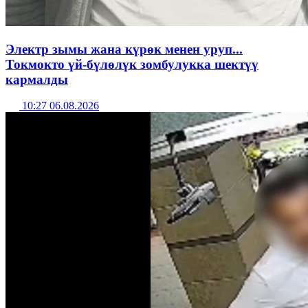
Электр зымы жана күрөк менен уруп...
Токмокто үй-бүлөлүк зомбулукка шектүү
кармалды
10:27 06.08.2026