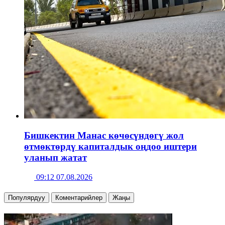
Бишкектин Манас көчөсүндөгү жол
өтмөктөрдү капиталдык оңдоо иштери
уланып жатат
09:12 07.08.2026
Популярдуу
Коментарийлер
Жаңы