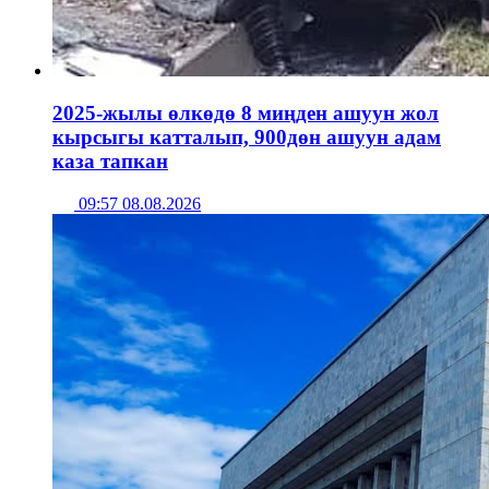
2025-жылы өлкөдө 8 миңден ашуун жол
кырсыгы катталып, 900дөн ашуун адам
каза тапкан
09:57 08.08.2026