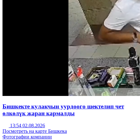
Бишкекте кулакчын уурдоого шектелип чет
өлкөлүк жаран кармалды
13:54 02.08.2026
Посмотреть на карте Бишкека
Фотографии компании