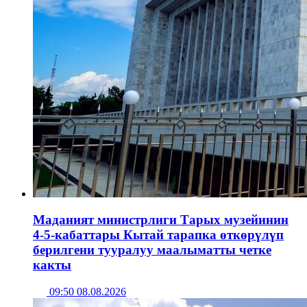
Маданият министрлиги Тарых музейинин
4-5-кабаттары Кытай тарапка өткөрүлүп
берилгени тууралуу маалыматты четке
какты
09:50 08.08.2026