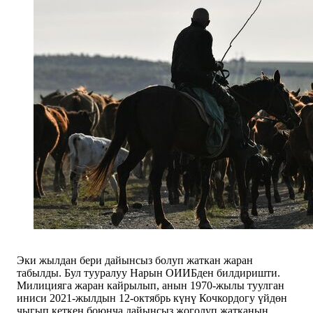
Эки жылдан бери дайынсыз болуп жаткан жаран
табылды. Бул тууралуу Нарын ОИИБден билдиришти.
Милицияга жаран кайрылып, анын 1970-жылы туулган
иниси 2021-жылдын 12-октябрь күнү Кочкордогу үйдөн
чыгып кеткен боюнча дайынсыз жоголуп жатканын