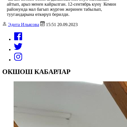
айтып, арыз менен кайрылган. 12-сентябрь күнү Кемин
районунда мал багып жүргөн жеринен табылып,
туугандарына өткөрүп берилди.
Эдита Ильясова
15:51 20.09.2023
ОКШОШ КАБАРЛАР