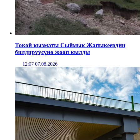
Токой кызматы Сыймык Жапыкеевдин
билдирүүсүнө жооп кылды
12:07 07.08.2026