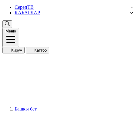
СерепТВ
КАБАРЛАР
Меню
Кирүү
Каттоо
Башкы бет