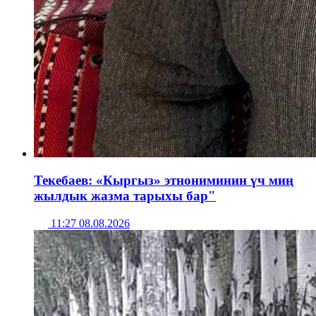
Текебаев: «Кыргыз» этнониминин үч миң
жылдык жазма тарыхы бар"
11:27 08.08.2026