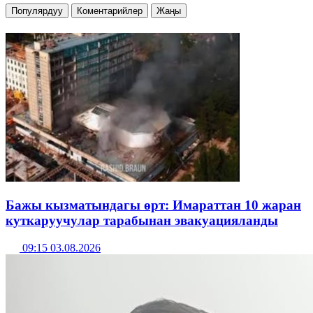
Популярдуу
Коментарийлер
Жаңы
Бажы кызматындагы өрт: Имараттан 10 жаран
куткаруучулар тарабынан эвакуацияланды
09:15 03.08.2026