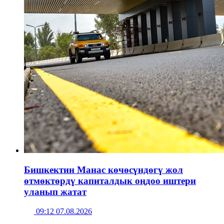
Бишкектин Манас көчөсүндөгү жол
өтмөктөрдү капиталдык оңдоо иштери
уланып жатат
09:12 07.08.2026