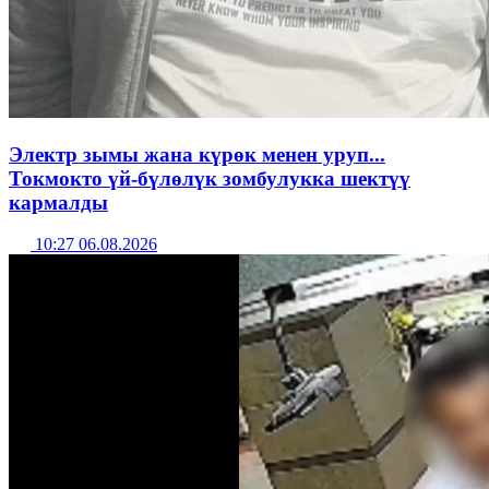
Электр зымы жана күрөк менен уруп...
Токмокто үй-бүлөлүк зомбулукка шектүү
кармалды
10:27 06.08.2026